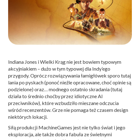
Indiana Jones i Wielki Krąg nie jest bowiem typowym
akcyjniakiem – dużo w tym typowej dla Indy’ego
przygody. Oprócz rozwiązywania łamigłówek sporo tutaj
lania po pyskach (ponoć nieźle opracowane, choć opinie są
podzielone) oraz… modnego ostatnio skradania (tutaj
działa to średnio choćby przez idiotyczne AI
przeciwników), które wzbudziło mieszane odczucia
wśród recenzentów. Grze nie pomaga też czasem design
niektórych lokacji.
Siłą produkcji MachineGames jest nie tylko świat i jego
eksploracja, ale także dobra fabuła ze świetnymi