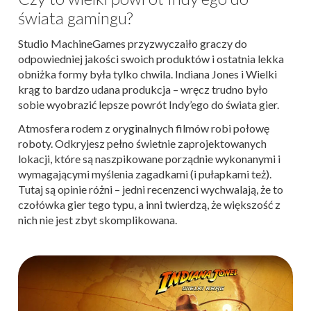
świata gamingu?
Studio MachineGames przyzwyczaiło graczy do
odpowiedniej jakości swoich produktów i ostatnia lekka
obniżka formy była tylko chwila. Indiana Jones i Wielki
krąg to bardzo udana produkcja – wręcz trudno było
sobie wyobrazić lepsze powrót Indy’ego do świata gier.
Atmosfera rodem z oryginalnych filmów robi połowę
roboty. Odkryjesz pełno świetnie zaprojektowanych
lokacji, które są naszpikowane porządnie wykonanymi i
wymagającymi myślenia zagadkami (i pułapkami też).
Tutaj są opinie różni – jedni recenzenci wychwalają, że to
czołówka gier tego typu, a inni twierdzą, że większość z
nich nie jest zbyt skomplikowana.