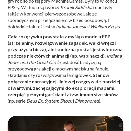
gry robiło do tej pory MachineGames. Były to w końcu
FPS-y. W studiu są twórcy
Kronik Riddicka
i one były
także w konwencji pierwszoosobowej, ale ze
sporadycznym przełączaniem w trzecioosobową. I
dokładnie tak też jest w
Indiana Jonesie i Wielkim Kręgu
.
Cała rozgrywka powstała z myślą o modelu FPP
(strzelaniny, rozwiązywanie zagadek, walki wręcz i
przy użyciu bicza), ale ikoniczna postać jest widoczna
podczas niektórych animacji (np. wspinaczki)
.
Indiana
Jones and the Great Circle
jest dość tradycyjną
przygodową grą akcji o mocnym nacisku na fabule,
skradaniu czy rozwiązywaniu łamigłówek.
Stanowi
połączenie narracyjnej, liniowej rozgrywki z bardziej
otwartymi, zachęcającymi do eksploracji mapami,
czerpiąć pełnymi garściami z tzw. immersive simów
(np. serie
Deus Ex, System Shock
i
Dishonored
).