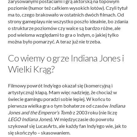
zarysowanymi postaciami i grą aktorską na topowym
poziomie (humor też całkiem wysokich lotów). Czyli tytuł
ma to, czego brakowało w ostatnich dwóch filmach. Od
strony gameplayu nie wszystko poszło idealnie, bo zdania
o strukturze poziomów czy walce są bardzo różne, ale
pod wieloma względami to gra o Indym, o jakiej tylko
można było pomarzyć. A teraz już nie trzeba.
Co wiemy o grze Indiana Jones i
Wielki Krąg?
Filmowy powrót Indy’ego okazał się (komercyjną i
artystyczną) klapą. Mam więc nadzieję, że chociaż w
świecie gamingu poradzi sobie lepiej. W końcu to
pierwsza wielka gra o tym bohaterze od czasów
Indiana
Jones and the Emperor’s Tomb
z 2003 roku (nie liczę
LEGO Indiana Jones
). W międzyczasie do powrotu
szykował się LucasArts, ale każdy fan Indy’ego wie, jak to
się skończyło – skasowaniem.