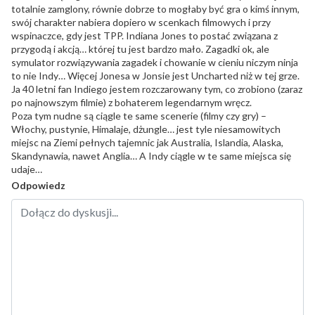
totalnie zamglony, równie dobrze to mogłaby być gra o kimś innym,
swój charakter nabiera dopiero w scenkach filmowych i przy
wspinaczce, gdy jest TPP. Indiana Jones to postać związana z
przygodą i akcją… której tu jest bardzo mało. Zagadki ok, ale
symulator rozwiązywania zagadek i chowanie w cieniu niczym ninja
to nie Indy… Więcej Jonesa w Jonsie jest Uncharted niż w tej grze.
Ja 40 letni fan Indiego jestem rozczarowany tym, co zrobiono (zaraz
po najnowszym filmie) z bohaterem legendarnym wręcz.
Poza tym nudne są ciągle te same scenerie (filmy czy gry) –
Włochy, pustynie, Himalaje, dżungle… jest tyle niesamowitych
miejsc na Ziemi pełnych tajemnic jak Australia, Islandia, Alaska,
Skandynawia, nawet Anglia… A Indy ciągle w te same miejsca się
udaje…
Odpowiedz