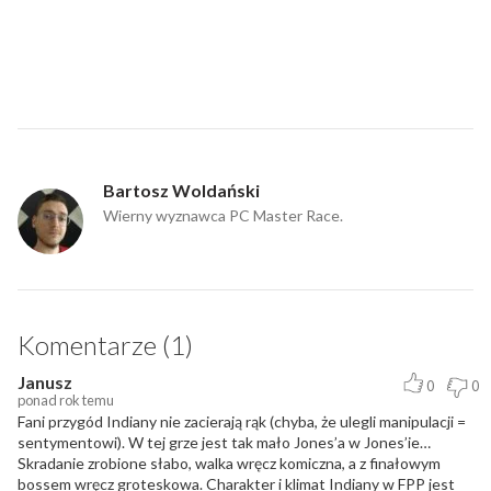
Bartosz Woldański
Wierny wyznawca PC Master Race.
Komentarze (1)
Janusz
0
0
ponad rok temu
Fani przygód Indiany nie zacierają rąk (chyba, że ulegli manipulacji =
sentymentowi). W tej grze jest tak mało Jones’a w Jones’ie…
Skradanie zrobione słabo, walka wręcz komiczna, a z finałowym
bossem wręcz groteskowa. Charakter i klimat Indiany w FPP jest