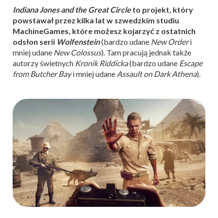
Indiana Jones and the Great Circle
to projekt, który
powstawał przez kilka lat w szwedzkim studiu
MachineGames, które możesz kojarzyć z ostatnich
odsłon serii
Wolfenstein
(bardzo udane
New Order
i
mniej udane
New Colossus
). Tam pracują jednak także
autorzy świetnych
Kronik Riddicka
(bardzo udane
Escape
from Butcher Bay
i mniej udane
Assault on Dark Athena
).