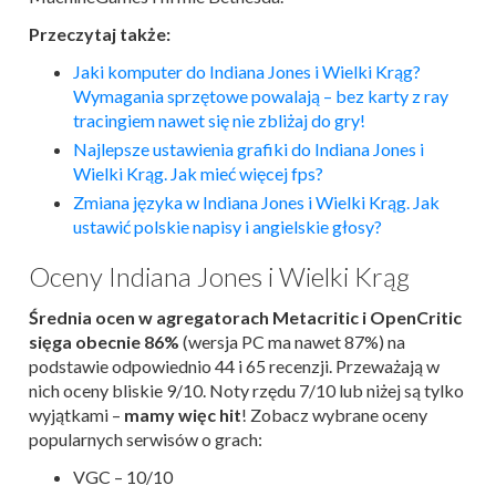
Przeczytaj także:
Jaki komputer do Indiana Jones i Wielki Krąg?
Wymagania sprzętowe powalają – bez karty z ray
tracingiem nawet się nie zbliżaj do gry!
Najlepsze ustawienia grafiki do Indiana Jones i
Wielki Krąg. Jak mieć więcej fps?
Zmiana języka w Indiana Jones i Wielki Krąg. Jak
ustawić polskie napisy i angielskie głosy?
Oceny Indiana Jones i Wielki Krąg
Średnia ocen w agregatorach Metacritic i OpenCritic
sięga obecnie 86%
(wersja PC ma nawet 87%) na
podstawie odpowiednio 44 i 65 recenzji. Przeważają w
nich oceny bliskie 9/10. Noty rzędu 7/10 lub niżej są tylko
wyjątkami –
mamy więc hit
! Zobacz wybrane oceny
popularnych serwisów o grach:
VGC – 10/10