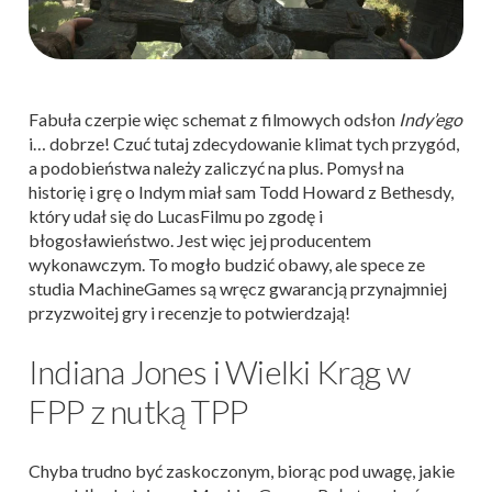
Fabuła czerpie więc schemat z filmowych odsłon
Indy’ego
i… dobrze! Czuć tutaj zdecydowanie klimat tych przygód,
a podobieństwa należy zaliczyć na plus. Pomysł na
historię i grę o Indym miał sam Todd Howard z Bethesdy,
który udał się do LucasFilmu po zgodę i
błogosławieństwo. Jest więc jej producentem
wykonawczym. To mogło budzić obawy, ale spece ze
studia MachineGames są wręcz gwarancją przynajmniej
przyzwoitej gry i recenzje to potwierdzają!
Indiana Jones i Wielki Krąg w
FPP z nutką TPP
Chyba trudno być zaskoczonym, biorąc pod uwagę, jakie