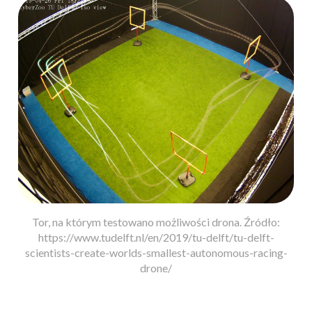
Tor, na którym testowano możliwości drona. Źródło:
https://www.tudelft.nl/en/2019/tu-delft/tu-delft-
scientists-create-worlds-smallest-autonomous-racing-
drone/