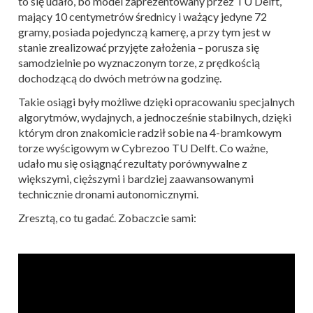
to się udało, bo model zaprezentowany przez TU Delft,
mający 10 centymetrów średnicy i ważący jedyne 72
gramy, posiada pojedynczą kamerę, a przy tym jest w
stanie zrealizować przyjęte założenia – porusza się
samodzielnie po wyznaczonym torze, z prędkością
dochodzącą do dwóch metrów na godzinę.
Takie osiągi były możliwe dzięki opracowaniu specjalnych
algorytmów, wydajnych, a jednocześnie stabilnych, dzięki
którym dron znakomicie radził sobie na 4-bramkowym
torze wyścigowym w Cybrezoo TU Delft. Co ważne,
udało mu się osiągnąć rezultaty porównywalne z
większymi, cięższymi i bardziej zaawansowanymi
technicznie dronami autonomicznymi.
Zresztą, co tu gadać. Zobaczcie sami: