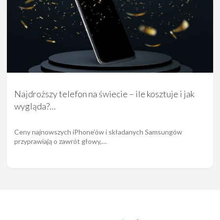
Najdroższy telefon na świecie – ile kosztuje i jak
wygląda?…
Ceny najnowszych iPhone’ów i składanych Samsungów
przyprawiają o zawrót głowy,…