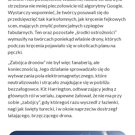
strzeżona nie mniej pieczołowicie niż algorytmy Google.
Wystarczy wspomnieć, że twórcy posuwali się do
przedsięwzięć tak karkołomnych, jak kręcenie fejkowych
scen, mających zmylić potencjalnych szpiegów
fabularnych. Ten oraz pozostałe „środki ostrożności”
wymusiły na twórcach poniekąd właśnie drony, których
podczas kręcenia pojawiało się w okolicach planu na
pęczki.
„Zabójca dronów” nie był więc fanaberią, ale
koniecznością. Jego działanie sprowadzało się do
wytwarzania pola elektromagnetycznego, które
neutralizowało i strącało znajdujące się w pobliżu
bezzałogowce. Kit Harrington, odtwarzający jedną z
głównych ról w serialu, zapewne żałował, że nie ma przy
sobie „zabójcy”, gdy któregoś razu wyszedł z łazienki,
nagi jak święty turecki, i w oknie naprzeciw dostrzegł
latającego, brzęczącego drona.