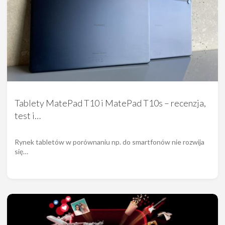
Tablety MatePad T10 i MatePad T10s – recenzja,
test i…
Rynek tabletów w porównaniu np. do smartfonów nie rozwija
się…