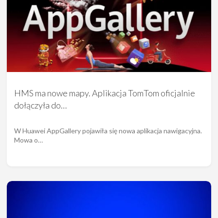
HMS ma nowe mapy. Aplikacja TomTom oficjalnie
dołączyła do…
W Huawei AppGallery pojawiła się nowa aplikacja nawigacyjna.
Mowa o…