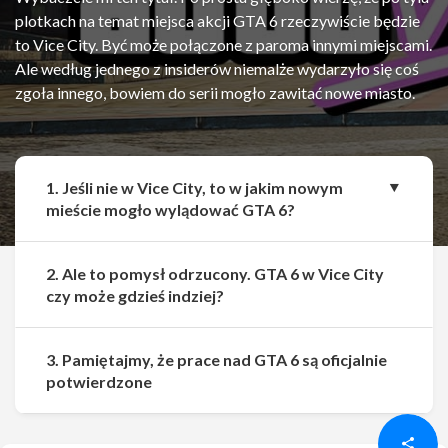
plotkach na temat miejsca akcji GTA 6 rzeczywiście będzie
to Vice City. Być może połączone z paroma innymi miejscami.
Ale według jednego z insiderów niemalże wydarzyło się coś
zgoła innego, bowiem do serii mogło zawitać nowe miasto.
1. Jeśli nie w Vice City, to w jakim nowym
mieście mogło wylądować GTA 6?
2. Ale to pomysł odrzucony. GTA 6 w Vice City
czy może gdzieś indziej?
3. Pamiętajmy, że prace nad GTA 6 są oficjalnie
Udostępnij
Udostępnij
potwierdzone