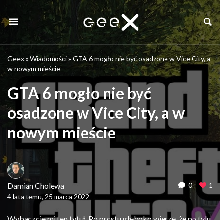
Geex
»
Wiadomości
»
GTA 6 mogło nie być osadzone w Vice City, a
w nowym mieście
GTA 6 mogło nie być
osadzone w Vice City, a w
nowym mieście
Damian Cholewa
0
1
4 lata temu, 25 marca 2022
Wybaczcie mi ten tytuł. Po prostu głęboko wierzę, że po tylu