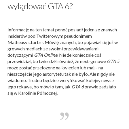
wylądować GTA 6?
Informację na ten temat ponoć posiadł jeden ze znanych
insiderów pod Twitterowym pseudonimem
Matheusvictorbr-. Mówię znanych, bo pojawiał się już w
growych mediach ze swoimi przewidywaniami
dotyczącymi
GTA Online
. Nie że koniecznie coś
przewidział, bo twierdził również, że next-genowe
GTA 5
może zostać przełożone na kwiecień lub maj – na
nieszczęście jego autorytetu tak nie było. Ale nigdy nie
wiadomo. Trudno będzie zweryfikować kolejny news z
jego rękawa, bo mówi o tym, jak
GTA 6
prawie zadziało
się w Karolinie Północnej.