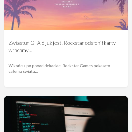
Zwiastun GTA 6 już jest. Rockstar odsłonił karty –
wracamy…
W końcu, po ponad dekadzie, Rockstar Games pokazało
całemu światu…