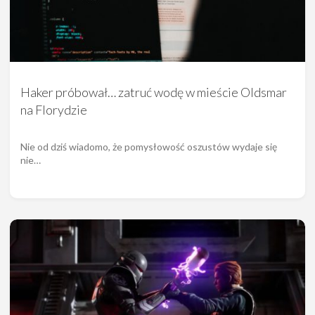
Haker próbował… zatruć wodę w mieście Oldsmar
na Florydzie
Nie od dziś wiadomo, że pomysłowość oszustów wydaje się
nie…