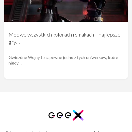
Moc we wszystkich kolorach i smakach – najlepsze
gry…
Gwiezdne Wojny to zapewne jedno z tych uniwersów, które
nigdy…