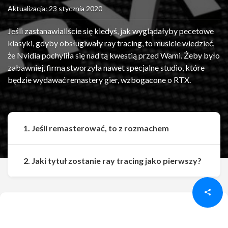
Aktualizacja: 23 stycznia 2020
Jeśli zastanawialiście się kiedyś, jak wyglądałyby pecetowe
klasyki, gdyby obsługiwały ray tracing, to musicie wiedzieć,
że Nvidia pochyliła się nad tą kwestią przed Wami. Żeby było
zabawniej, firma stworzyła nawet specjalne studio, które
będzie wydawać remastery gier, wzbogacone o RTX.
1. Jeśli remasterować, to z rozmachem
Udostępnij
Udostępnij
2. Jaki tytuł zostanie ray tracing jako pierwszy?