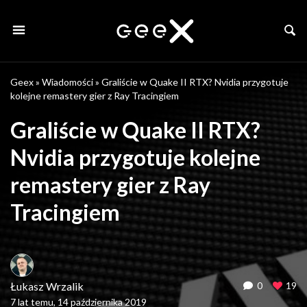
Geex
»
Wiadomości
»
Graliście w Quake II RTX? Nvidia przygotuje
kolejne remastery gier z Ray Tracingiem
Graliście w Quake II RTX?
Nvidia przygotuje kolejne
remastery gier z Ray
Tracingiem
Łukasz Wrzalik
0
19
7 lat temu, 14 października 2019