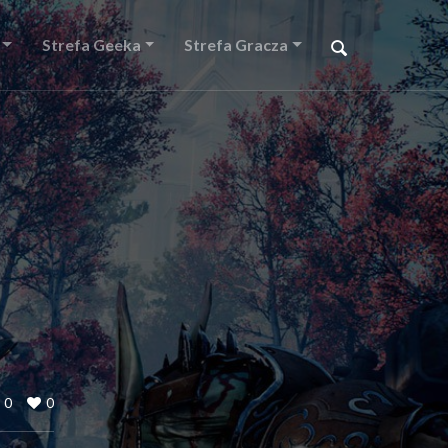
Strefa Geeka
Strefa Gracza
0
0