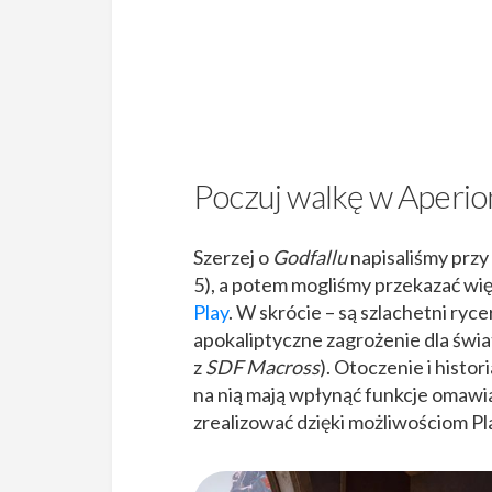
Poczuj walkę w Aperio
Szerzej o
Godfallu
napisaliśmy przy
5), a potem mogliśmy przekazać wi
Play
. W skrócie – są szlachetni ryc
apokaliptyczne zagrożenie dla świa
z
SDF Macross
). Otoczenie i histor
na nią mają wpłynąć funkcje omawi
zrealizować dzięki możliwościom Pl