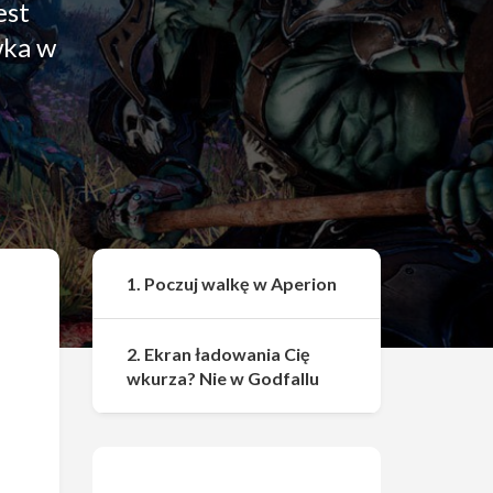
est
wka w
Udostępnij
1. Poczuj walkę w Aperion
2. Ekran ładowania Cię
wkurza? Nie w Godfallu