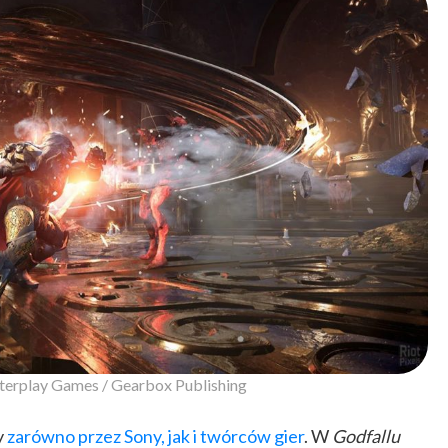
terplay Games / Gearbox Publishing
y
zarówno przez Sony, jak i twórców gier
. W
Godfallu