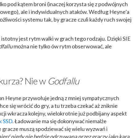
ko pod kątem broni (inaczej korzysta się z podwójnych
bojowego), ale i indywidualnych ataków. Według Heyne’a
żliwości systemu tak, by gracze czuli każdy ruch swojej
 istotny jest rytm walki w grach tego rodzaju. Dzięki SIE
fallu
można nie tylko ów rytm obserwować, ale
kurza? Nie w
Godfallu
on Heyne przywołuje jedną z mniej sympatycznych
hce się wrócić do gry, a tu trzeba czekać aż zniknie
kcji wkracza kolejny, wielokrotnie już podbijany aspekt
k SSD
. Ładowanie ma się dokonywać niemalże
e gracze muszą spodziewać się wielu wyzwań i
erć nigdy nie będzie odczuwana przez graczy jako kara,