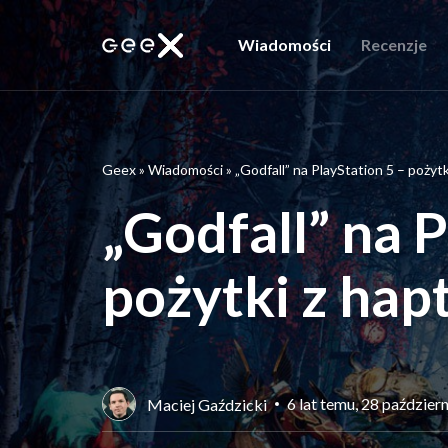
Wiadomości
Recenzje
Geex
»
Wiadomości
»
„Godfall” na PlayStation 5 – pożytk
„Godfall” na P
pożytki z hap
6 lat temu, 28 paździer
Maciej Gaździcki