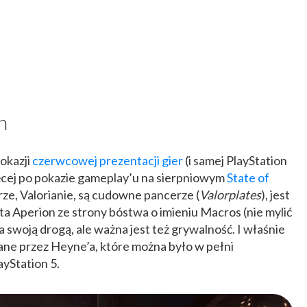
n
 okazji
czerwcowej prezentacji gier
(i samej PlayStation
ęcej po pokazie gameplay’u na sierpniowym
State of
erze, Valorianie, są cudowne pancerze (
Valorplates
), jest
ta Aperion ze strony bóstwa o imieniu Macros (nie mylić
ia swoją drogą, ale ważna jest też grywalność. I właśnie
ane przez Heyne’a, które można było w pełni
ayStation 5.