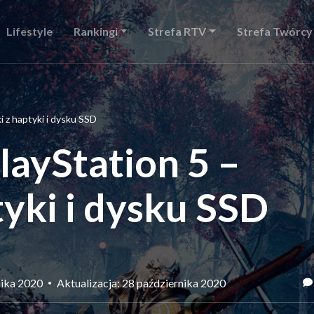
Lifestyle
Rankingi
Strefa RTV
Strefa Twórcy
i z haptyki i dysku SSD
layStation 5 –
tyki i dysku SSD
nika 2020
Aktualizacja: 28 października 2020