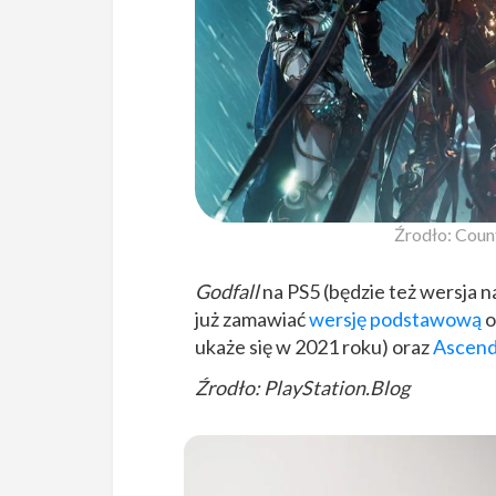
Źrodło: Coun
Godfall
na PS5 (będzie też wersja n
już zamawiać
wersję podstawową
o
ukaże się w 2021 roku) oraz
Ascen
Źrodło: PlayStation.Blog