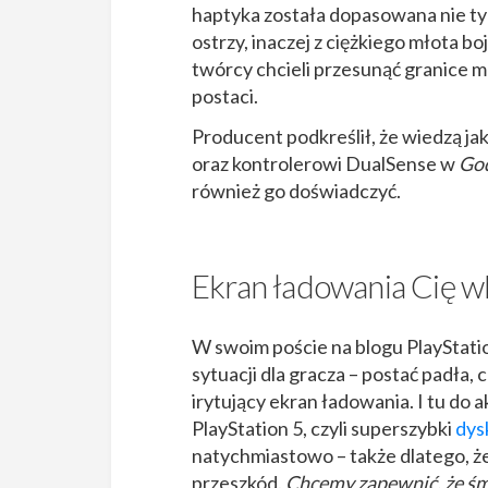
haptyka została dopasowana nie tyl
ostrzy, inaczej z ciężkiego młota 
twórcy chcieli przesunąć granice mo
postaci.
Producent podkreślił, że wiedzą jak
oraz kontrolerowi DualSense w
God
również go doświadczyć.
Ekran ładowania Cię w
W swoim poście na blogu PlayStati
sytuacji dla gracza – postać padła, c
irytujący ekran ładowania. I tu do a
PlayStation 5, czyli superszybki
dys
natychmiastowo – także dlatego, ż
przeszkód.
Chcemy zapewnić, że śmi