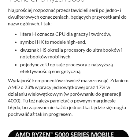
Najprościej rozpoznać przedstawicieli serii po jedno- i
dwuliterowych oznaczeniach, będących przyrostkami do
nazw ogólnych. I tak:
litera H oznacza CPU dla graczy i twórców,
symbol HX to modele high-end,
dwuznak HS określa procesory do ultrabooków i
notebooków mobilnych,
pojedyncze U opisuje procesory z najwyższą
efektywnością energetyczną.
Wydajność komponentów również ma wzrosnąć. Zdaniem
AMD o 23% w pracy jednowątkowej oraz 17% w
działaniu wielowątkowym (w porównaniu do generacji
4000). Tu też należy pamiętać o pewnym marginesie
błędu, bo zapewne nie każda jednostka będzie się mogła
pochwalić aż takim progresem.