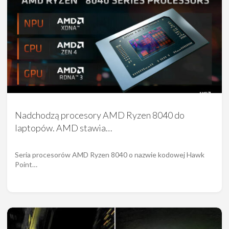
Nadchodzą procesory AMD Ryzen 8040 do
laptopów. AMD stawia…
Seria procesorów AMD Ryzen 8040 o nazwie kodowej Hawk
Point…