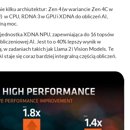
e kilku archiutektur: Zen 4 (w wariancie Zen 4C w
) w CPU, RDNA 3 w GPU i XDNA do obliczeń AI,
lną moc.
a jednostka XDNA NPU, zapewniająca do 16 topsów
obliczeniowej AI. Jest to o 40% lepszy wynik w
 w zadaniach takich jak Llama 2 i Vision Models. Te
 staje się coraz bardziej integralną częścią obliczeń.