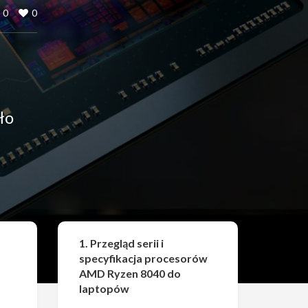
0
0
ło
Udostępnij
1. Przegląd serii i
specyfikacja procesorów
AMD Ryzen 8040 do
laptopów