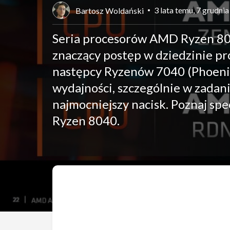
3 lata temu, 7 grudni
Bartosz Woldański
Seria procesorów AMD Ryzen 80
znaczący postęp w dziedzinie pr
następcy Ryzenów 7040 (Phoenix
wydajności, szczególnie w zadan
najmocniejszy nacisk. Poznaj sp
Ryzen 8040.