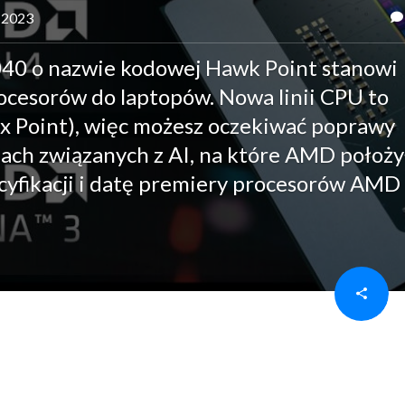
a 2023
40 o nazwie kodowej Hawk Point stanowi
ocesorów do laptopów. Nowa linii CPU to
 Point), więc możesz oczekiwać poprawy
iach związanych z AI, na które AMD położy
ecyfikacji i datę premiery procesorów AMD