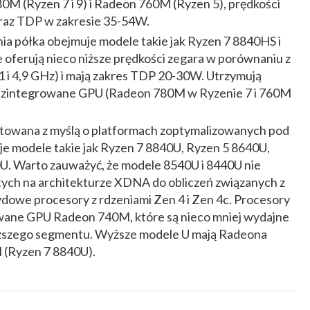
 (Ryzen 7 i 9) i Radeon 760M (Ryzen 5), prędkości
oraz TDP w zakresie 35-54W.
dnia półka obejmuje modele takie jak Ryzen 7 8840HS i
 oferują nieco niższe prędkości zegara w porównaniu z
1 i 4,9 GHz) i mają zakres TDP 20-30W. Utrzymują
 i zintegrowane GPU (Radeon 780M w Ryzenie 7 i 760M
ktowana z myślą o platformach zoptymalizowanych pod
je modele takie jak Ryzen 7 8840U, Ryzen 5 8640U,
U. Warto zauważyć, że modele 8540U i 8440U nie
tych na architekturze XDNA do obliczeń związanych z
rydowe procesory z rdzeniami Zen 4 i Zen 4c. Procesory
wane GPU Radeon 740M, które są nieco mniej wydajne
ższego segmentu. Wyższe modele U mają Radeona
 (Ryzen 7 8840U).