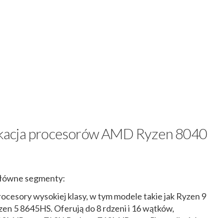
yfikacja procesorów AMD Ryzen 8040
y główne segmenty:
rocesory wysokiej klasy, w tym modele takie jak Ryzen 9
en 5 8645HS. Oferują do 8 rdzeni i 16 wątków,