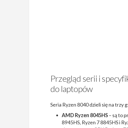
Przegląd serii i spec
do laptopów
Seria Ryzen 8040 dzieli się na trz
AMD Ryzen 8045HS
– są to p
8945HS, Ryzen 7 8845HS i Ryz