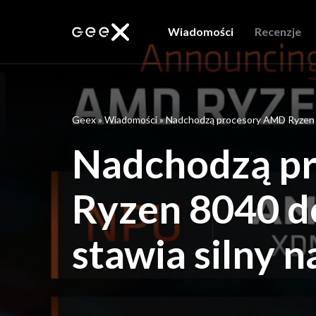
Wiadomości
Recenzje
Geex
»
Wiadomości
»
Nadchodzą procesory AMD Ryzen 8
Nadchodzą p
Ryzen 8040 d
stawia silny n