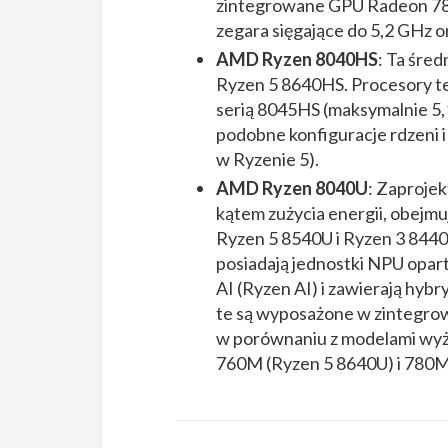
zintegrowane GPU Radeon 780M
zegara sięgające do 5,2 GHz 
AMD Ryzen 8040HS
: Ta śre
Ryzen 5 8640HS. Procesory te
serią 8045HS (maksymalnie 5,
podobne konfiguracje rdzeni
w Ryzenie 5).
AMD Ryzen 8040U
: Zaproje
kątem zużycia energii, obejmu
Ryzen 5 8540U i Ryzen 3 8440
posiadają jednostki NPU opar
AI (Ryzen AI) i zawierają hyb
te są wyposażone w zintegro
w porównaniu z modelami wy
760M (Ryzen 5 8640U) i 780M