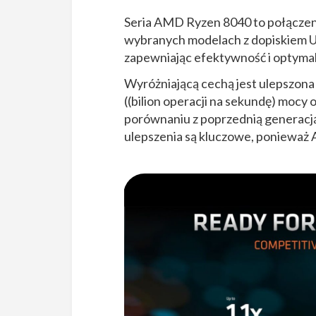
Seria AMD Ryzen 8040 to połączeni
wybranych modelach z dopiskiem U
zapewniając efektywność i optyma
Wyróżniającą cechą jest ulepszon
((bilion operacji na sekundę) mocy 
porównaniu z poprzednią generacją,
ulepszenia są kluczowe, ponieważ AI