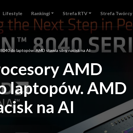
Lifestyle
Rankingi
Strefa RTV
Strefa Twórcy
040 do laptopów. AMD stawia silny nacisk na AI
rocesory AMD
o laptopów. AMD
acisk na AI