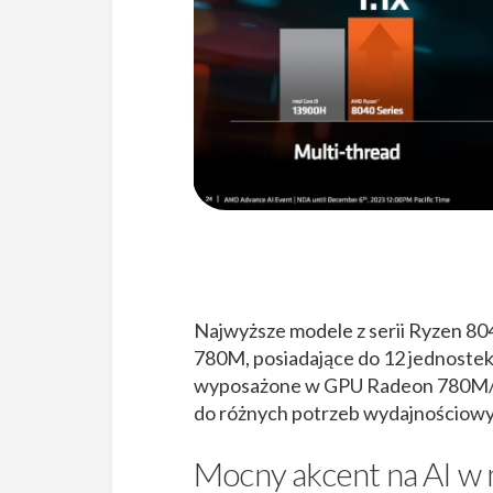
Źródło: AMD
Najwyższe modele z serii Ryzen 
780M, posiadające do 12 jednostek 
wyposażone w GPU Radeon 780M/7
do różnych potrzeb wydajnościowy
Mocny akcent na AI w