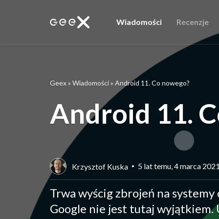
Wiadomości
Recenzje
Geex
»
Wiadomości
»
Android 11. Co nowego?
Android 11. 
5 lat temu, 4 marca 202
Krzysztof Kuska
Trwa wyścig zbrojeń na systemy o
Google nie jest tutaj wyjątkiem