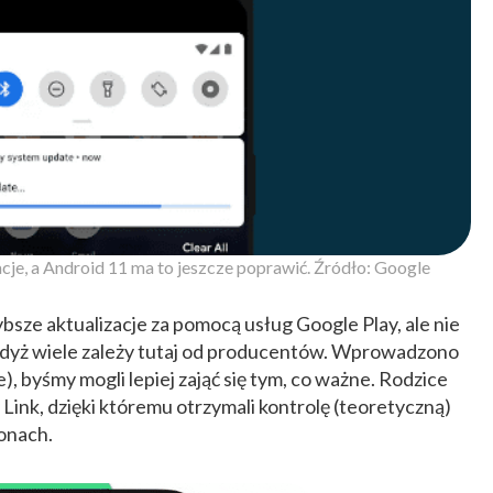
acje, a Android 11 ma to jeszcze poprawić. Źródło: Google
sze aktualizacje za pomocą usług Google Play, ale nie
gdyż wiele zależy tutaj od producentów. Wprowadzono
, byśmy mogli lepiej zająć się tym, co ważne. Rodzice
 Link, dzięki któremu otrzymali kontrolę (teoretyczną)
fonach.