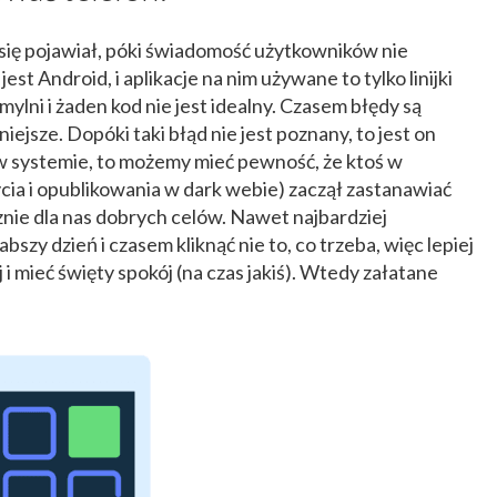
e się pojawiał, póki świadomość użytkowników nie
est Android, i aplikacje na nim używane to tylko linijki
mylni i żaden kod nie jest idealny. Czasem błędy są
iejsze. Dopóki taki błąd nie jest poznany, to jest on
 w systemie, to możemy mieć pewność, że ktoś w
cia i opublikowania w dark webie) zaczął zastanawiać
cznie dla nas dobrych celów. Nawet najbardziej
zy dzień i czasem kliknąć nie to, co trzeba, więc lepiej
j i mieć święty spokój (na czas jakiś). Wtedy załatane