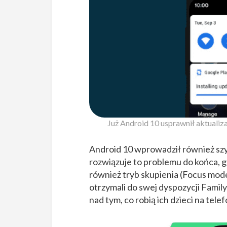
Już Android 10 usprawnił aktualiz
Android 10 wprowadził również szyb
rozwiązuje to problemu do końca, 
również tryb skupienia (Focus mode)
otrzymali do swej dyspozycji Family
nad tym, co robią ich dzieci na tele