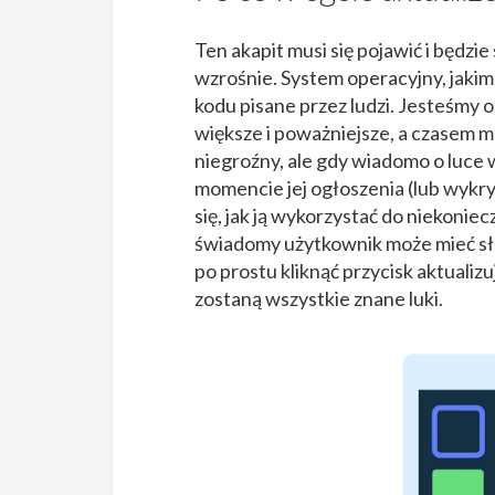
Ten akapit musi się pojawić i będzi
wzrośnie. System operacyjny, jakim j
kodu pisane przez ludzi. Jesteśmy o
większe i poważniejsze, a czasem mn
niegroźny, ale gdy wiadomo o luce
momencie jej ogłoszenia (lub wykry
się, jak ją wykorzystać do niekonie
świadomy użytkownik może mieć słabs
po prostu kliknąć przycisk aktualizu
zostaną wszystkie znane luki.