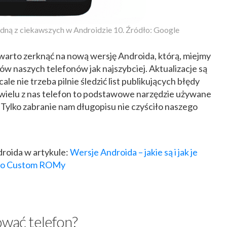
edną z ciekawszych w Androidzie 10. Źródło: Google
 warto zerknąć na nową wersję Androida, którą, miejmy
w naszych telefonów jak najszybciej. Aktualizacje są
le nie trzeba pilnie śledzić list publikujących błędy
wielu z nas telefon to podstawowe narzędzie używane
. Tylko zabranie nam długopisu nie czyściło naszego
roida w artykule:
Wersje Androida – jakie są i jak je
 po Custom ROMy
ować telefon?