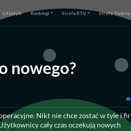
Lifestyle
Rankingi
Strefa RTV
Strefa Twórcy
Co nowego?
1
peracyjne. Nikt nie chce zostać w tyle i fi
. Użytkownicy cały czas oczekują nowych