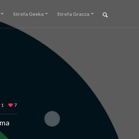
Strefa Geeka
Strefa Gracza
1
7
rma