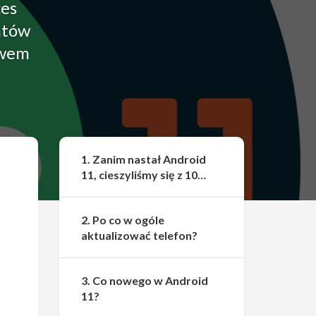
ces
ntów
awem
Udostępnij
1. Zanim nastał Android
11, cieszyliśmy się z 10…
2. Po co w ogóle
aktualizować telefon?
3. Co nowego w Android
11?