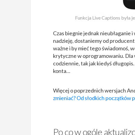
Funkcja Live Captions była j
Czas biegnie jednak nieubłaganie i
nadzieję, dostaniemy od producentó
ważne i by mieć tego świadomoś, wca
krytyczne w oprogramowaniu. Dla 
codziennie, tak jak kiedyś długopis
konta…
Więcej o poprzednich wersjach And
zmieniać? Od słodkich początków
Po co w ogóle aktualiz