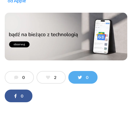
od Apple
0
2
0
0