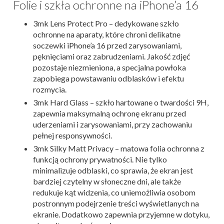
Folie i szkła ochronne na iPhone’a 16
3mk Lens Protect Pro – dedykowane szkło
ochronne na aparaty, które chroni delikatne
soczewki iPhone’a 16 przed zarysowaniami,
pęknięciami oraz zabrudzeniami. Jakość zdjęć
pozostaje niezmieniona, a specjalna powłoka
zapobiega powstawaniu odblasków i efektu
rozmycia.
3mk Hard Glass – szkło hartowane o twardości 9H,
zapewnia maksymalną ochronę ekranu przed
uderzeniami i zarysowaniami, przy zachowaniu
pełnej responsywności.
3mk Silky Matt Privacy – matowa folia ochronna z
funkcją ochrony prywatności. Nie tylko
minimalizuje odblaski, co sprawia, że ekran jest
bardziej czytelny w słoneczne dni, ale także
redukuje kąt widzenia, co uniemożliwia osobom
postronnym podejrzenie treści wyświetlanych na
ekranie. Dodatkowo zapewnia przyjemne w dotyku,