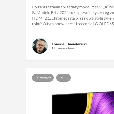
Po zaprzestaniu sprzedaży modeli z serii „A” r
B. Modele B4 z 2024 roku przyniosły szereg zm
HDMI 2.1, Chromecasta oraz nową stylistykę. 
roku? O tym opowie test i recenzja LG OLED6
Tomasz Chmielewski
11 miesięcy temu
Telewizory
TV LG