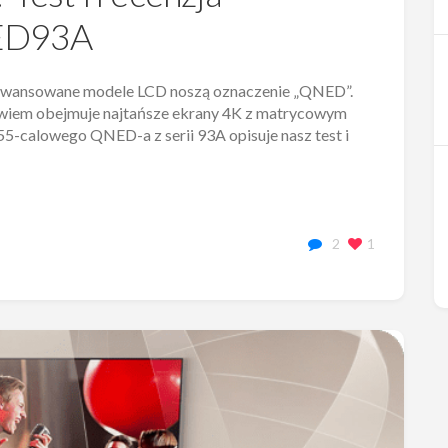
NED93A
aawansowane modele LCD noszą oznaczenie „QNED”.
bowiem obejmuje najtańsze ekrany 4K z matrycowym
5-calowego QNED-a z serii 93A opisuje nasz test i
2
1