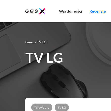
Wiadomości
Recenzje
Geex
»
TV LG
TV LG
Telewizory
TV LG