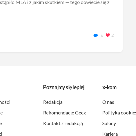
tąpiło MLA i z jakim skutkiem — tego dowiecie się z
6
2
Poznajmy się lepiej
x-kom
ości
Redakcja
O nas
je
Rekomendacje Geex
Polityka cookie
e
Kontakt z redakcją
Salony
i
Kariera