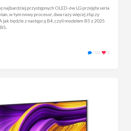
olę najbardziej przystępnych OLED-ów LG przejęła seria
ian, w tym nowy procesor, dwa razy więcej złączy
A jak będzie z następcą B4, czyli modelem B5 z 2025
5B5.
10
2