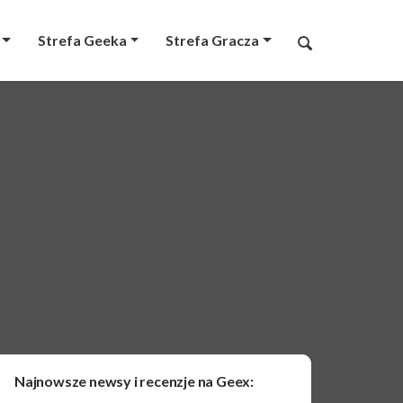
Strefa Geeka
Strefa Gracza
Najnowsze newsy i recenzje na Geex: