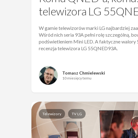
telewizora LG 55Q
W gamie telewizorów marki LG najbardziej z
Wśród nich seria 93A pełni rolę szczególną, 
podświetleniem Mini LED. A faktyczne walory 5
recenzja telewizora LG 55QNED93A.
Tomasz Chmielewski
10 miesięcy temu
Telewizory
TV LG