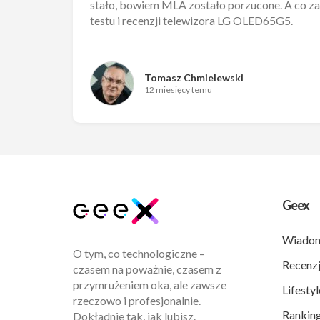
stało, bowiem MLA zostało porzucone. A co zas
testu i recenzji telewizora LG OLED65G5.
Tomasz Chmielewski
12 miesięcy temu
Geex
Wiadom
O tym, co technologiczne –
Recenz
czasem na poważnie, czasem z
przymrużeniem oka, ale zawsze
Lifestyl
rzeczowo i profesjonalnie.
Ranking
Dokładnie tak, jak lubisz.