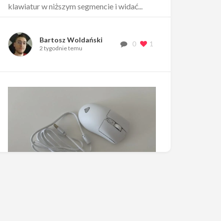
klawiatur w niższym segmencie i widać...
Bartosz Woldański
0
1
2 tygodnie temu
Test i recenzja Genesis