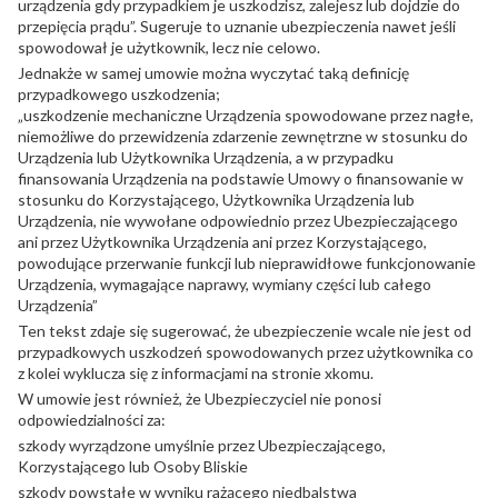
urządzenia gdy przypadkiem je uszkodzisz, zalejesz lub dojdzie do
przepięcia prądu”. Sugeruje to uznanie ubezpieczenia nawet jeśli
spowodował je użytkownik, lecz nie celowo.
Jednakże w samej umowie można wyczytać taką definicję
przypadkowego uszkodzenia;
„uszkodzenie mechaniczne Urządzenia spowodowane przez nagłe,
niemożliwe do przewidzenia zdarzenie zewnętrzne w stosunku do
Urządzenia lub Użytkownika Urządzenia, a w przypadku
finansowania Urządzenia na podstawie Umowy o finansowanie w
stosunku do Korzystającego, Użytkownika Urządzenia lub
Urządzenia, nie wywołane odpowiednio przez Ubezpieczającego
ani przez Użytkownika Urządzenia ani przez Korzystającego,
powodujące przerwanie funkcji lub nieprawidłowe funkcjonowanie
Urządzenia, wymagające naprawy, wymiany części lub całego
Urządzenia”
Ten tekst zdaje się sugerować, że ubezpieczenie wcale nie jest od
przypadkowych uszkodzeń spowodowanych przez użytkownika co
z kolei wyklucza się z informacjami na stronie xkomu.
W umowie jest również, że Ubezpieczyciel nie ponosi
odpowiedzialności za:
szkody wyrządzone umyślnie przez Ubezpieczającego,
Korzystającego lub Osoby Bliskie
szkody powstałe w wyniku rażącego niedbalstwa