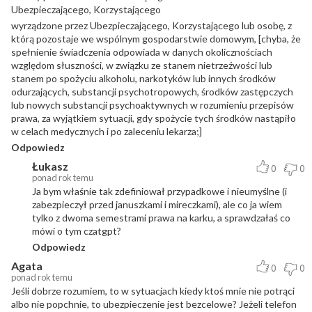
Ubezpieczającego, Korzystającego
wyrządzone przez Ubezpieczającego, Korzystającego lub osobę, z
którą pozostaje we wspólnym gospodarstwie domowym, [chyba, że
spełnienie świadczenia odpowiada w danych okolicznościach
względom słuszności, w związku ze stanem nietrzeźwości lub
stanem po spożyciu alkoholu, narkotyków lub innych środków
odurzających, substancji psychotropowych, środków zastępczych
lub nowych substancji psychoaktywnych w rozumieniu przepisów
prawa, za wyjątkiem sytuacji, gdy spożycie tych środków nastąpiło
w celach medycznych i po zaleceniu lekarza;]
Odpowiedz
Łukasz
0
0
ponad rok temu
Ja bym właśnie tak zdefiniował przypadkowe i nieumyślne (i
zabezpieczył przed januszkami i mireczkami), ale co ja wiem
tylko z dwoma semestrami prawa na karku, a sprawdzałaś co
mówi o tym czatgpt?
Odpowiedz
Agata
0
0
ponad rok temu
Jeśli dobrze rozumiem, to w sytuacjach kiedy ktoś mnie nie potrąci
albo nie popchnie, to ubezpieczenie jest bezcelowe? Jeżeli telefon