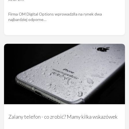
Firma OM Digital Options wprowadziła na rynek dwa
najbardziej odporne…
Zalany telefon - co zrobić? Mamy kilka wskazówek