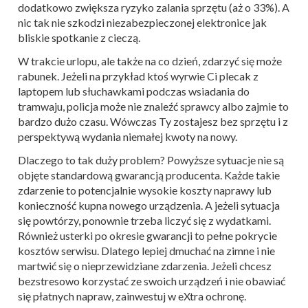
dodatkowo zwiększa ryzyko zalania sprzętu (aż o 33%). A
nic tak nie szkodzi niezabezpieczonej elektronice jak
bliskie spotkanie z cieczą.
W trakcie urlopu, ale także na co dzień, zdarzyć się może
rabunek. Jeżeli na przykład ktoś wyrwie Ci plecak z
laptopem lub słuchawkami podczas wsiadania do
tramwaju, policja może nie znaleźć sprawcy albo zajmie to
bardzo dużo czasu. Wówczas Ty zostajesz bez sprzętu i z
perspektywą wydania niemałej kwoty na nowy.
Dlaczego to tak duży problem? Powyższe sytuacje nie są
objęte standardową gwarancją producenta. Każde takie
zdarzenie to potencjalnie wysokie koszty naprawy lub
konieczność kupna nowego urządzenia. A jeżeli sytuacja
się powtórzy, ponownie trzeba liczyć się z wydatkami.
Również usterki po okresie gwarancji to pełne pokrycie
kosztów serwisu. Dlatego lepiej dmuchać na zimne i nie
martwić się o nieprzewidziane zdarzenia. Jeżeli chcesz
bezstresowo korzystać ze swoich urządzeń i nie obawiać
się płatnych napraw, zainwestuj w eXtra ochronę.