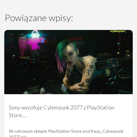
Powiązane wpisy:
Sony wycofuje Cyberpunk 2077 z PlayStation
Store.…
W cyfrowym sklepie PlayStation Store pod frazą „Cyberpunk
2077” nie…