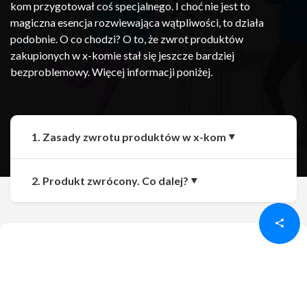
kom przygotował coś specjalnego. I choć nie jest to
magiczna esencja rozwiewająca wątpliwości, to działa
podobnie. O co chodzi? O to, że zwrot produktów
zakupionych w x-komie stał się jeszcze bardziej
bezproblemowy. Więcej informacji poniżej.
1. Zasady zwrotu produktów w x-kom
Udostępnij
Udostępnij
2. Produkt zwrócony. Co dalej?