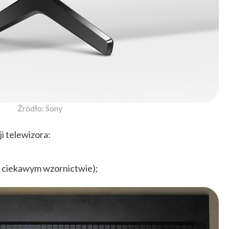
Źródło: Sony
i telewizora:
(o ciekawym wzornictwie);