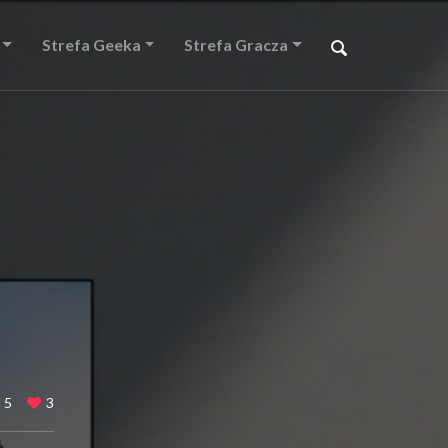
Strefa Geeka
Strefa Gracza
5
3