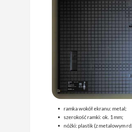
ramka wokół ekranu: metal;
szerokość ramki: ok. 1 mm;
nóżki: plastik (z metalowym r