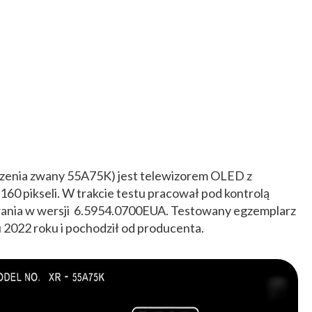
czenia zwany 55A75K) jest telewizorem OLED z
160 pikseli. W trakcie testu pracował pod kontrolą
ania w wersji 6.5954.0700EUA. Testowany egzemplarz
2022 roku i pochodził od producenta.