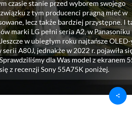
m czasie stanie przed wyborem swojego
związku z tym producenci pragną mieć w
owane, lecz także bardziej przystępne. I t
ów marki LG pełni seria A2, w Panasoniku
7. Jeszcze w ubiegłym roku najtańsze OLED-
serii A80J, jednakże w 2022 r. pojawiła si
 Sprawdziliśmy dla Was model z ekranem 5
się z recenzji Sony 55A75K poniżej.