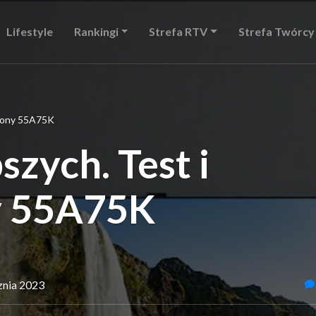
Lifestyle
Rankingi
Strefa RTV
Strefa Twórcy
 Sony 55A75K
szych. Test i
y 55A75K
cznia 2023