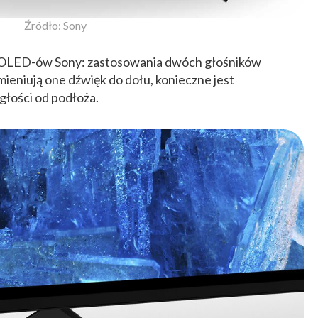
Źródło: Sony
a OLED-ów Sony: zastosowania dwóch głośników
eniują one dźwięk do dołu, konieczne jest
głości od podłoża.