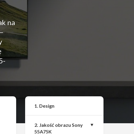
ak na
 –
y
ę
5-
Udostępnij
1. Design
2. Jakość obrazu Sony
55A75K