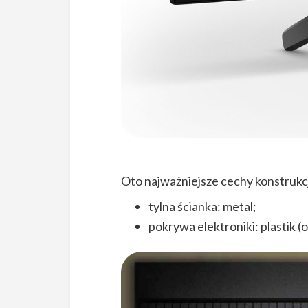
Oto najważniejsze cechy konstrukcj
tylna ścianka: metal;
pokrywa elektroniki: plastik 