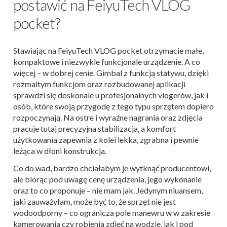
postawić na FeiyuTech VLOG
pocket?
Stawiając na FeiyuTech VLOG pocket otrzymacie małe,
kompaktowe i niezwykle funkcjonale urządzenie. A co
więcej – w dobrej cenie. Gimbal z funkcją statywu, dzięki
rozmaitym funkcjom oraz rozbudowanej aplikacji
sprawdzi się doskonale u profesjonalnych vlogerów, jak i
osób, które swoją przygodę z tego typu sprzętem dopiero
rozpoczynają. Na ostre i wyraźne nagrania oraz zdjęcia
pracuje tutaj precyzyjna stabilizacja, a komfort
użytkowania zapewnia z kolei lekka, zgrabna i pewnie
leżąca w dłoni konstrukcja.
Co do wad, bardzo chciałabym je wytknąć producentowi,
ale biorąc pod uwagę cenę urządzenia, jego wykonanie
oraz to co proponuje – nie mam jak. Jedynym niuansem,
jaki zauważyłam, może być to, że sprzęt nie jest
wodoodporny – co ogranicza pole manewru w w zakresie
kamerowania czy robienia zdjęć na wodzie, jak i pod