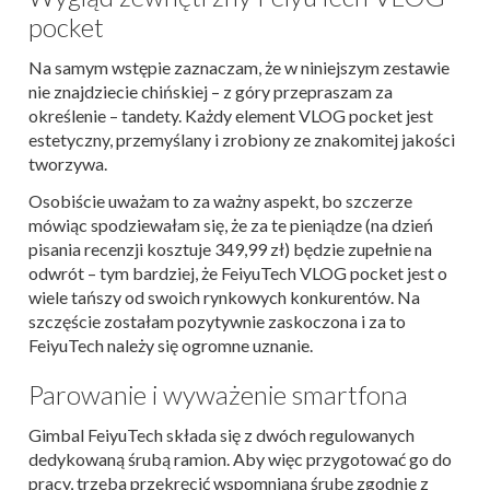
pocket
Na samym wstępie zaznaczam, że w niniejszym zestawie
nie znajdziecie chińskiej – z góry przepraszam za
określenie – tandety. Każdy element VLOG pocket jest
estetyczny, przemyślany i zrobiony ze znakomitej jakości
tworzywa.
Osobiście uważam to za ważny aspekt, bo szczerze
mówiąc spodziewałam się, że za te pieniądze (na dzień
pisania recenzji kosztuje 349,99 zł) będzie zupełnie na
odwrót – tym bardziej, że FeiyuTech VLOG pocket jest o
wiele tańszy od swoich rynkowych konkurentów. Na
szczęście zostałam pozytywnie zaskoczona i za to
FeiyuTech należy się ogromne uznanie.
Parowanie i wyważenie smartfona
Gimbal FeiyuTech składa się z dwóch regulowanych
dedykowaną śrubą ramion. Aby więc przygotować go do
pracy, trzeba przekręcić wspomnianą śrubę zgodnie z