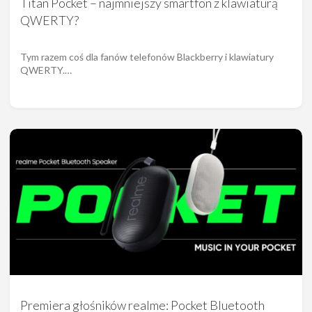
Titan Pocket – najmniejszy smartfon z klawiaturą
QWERTY?
Tym razem coś dla fanów telefonów Blackberry i klawiatury
QWERTY.…
Premiera głośników realme: Pocket Bluetooth