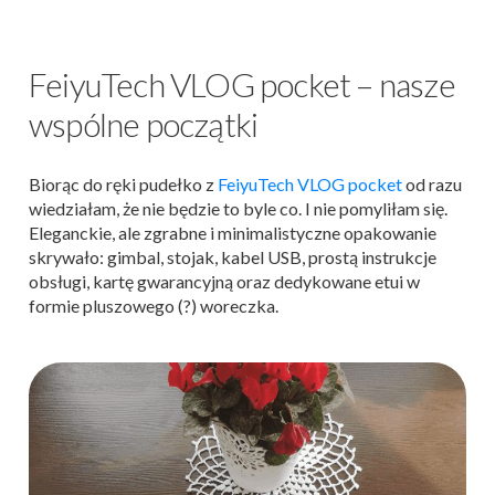
FeiyuTech VLOG pocket – nasze
wspólne początki
Biorąc do ręki pudełko z
FeiyuTech VLOG pocket
od razu
wiedziałam, że nie będzie to byle co. I nie pomyliłam się.
Eleganckie, ale zgrabne i minimalistyczne opakowanie
skrywało: gimbal, stojak, kabel USB, prostą instrukcje
obsługi, kartę gwarancyjną oraz dedykowane etui w
formie pluszowego (?) woreczka.