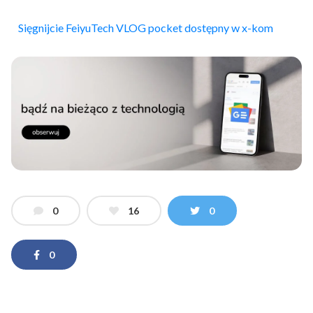
Sięgnijcie FeiyuTech VLOG pocket dostępny w x-kom
0
16
0
0