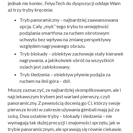
jednak nie koniec. FeiyuTech do dyspozycji oddaje Wam
aż trzy tryby kręcenia:
Tryb panoramiczny – najbardziej zaawansowana
opcja. Cały „myk” tego trybu to umiejętność
podążania smartfona za ruchem obrotowym
uchwytu bez wpływu na zmianę perspektywy
względem nagrywanego obrazu.
Tryb blokady – obiektyw zachowuje stały kierunek
nagrywania, a jakikolwiek obrót na wszystkich
osiach jest zablokowany.
Tryb śledzenia – obiektyw płynnie podąża za
ruchem na linii góra – dół.
Muszę zaznaczyć, ze najbardziej skomplikowanym, ale i
najciekawszym trybem jest wariant pierwszy, czyli
panoramiczny. Z pewnością docenią go Ci, którzy swoje
pierwsze kroki w zakresie używania gimbali mają już za
sobą. Dwa ostatnie tryby – blokady i śledzenia – nie
wymagają tak dużej precyzji i znajomości sprzętu, jak w
trybie panoramicznym, ale sprawują się równie ciekawie.