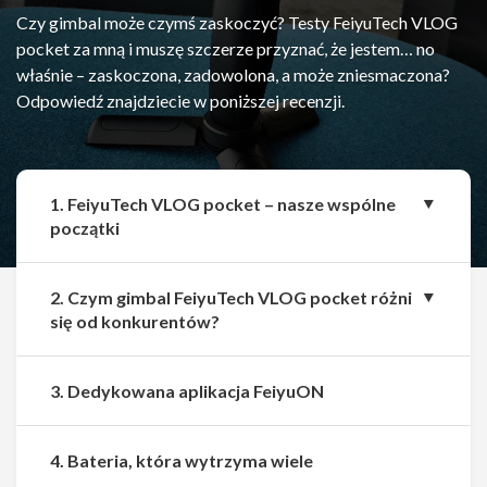
Czy gimbal może czymś zaskoczyć? Testy FeiyuTech VLOG
pocket za mną i muszę szczerze przyznać, że jestem… no
właśnie – zaskoczona, zadowolona, a może zniesmaczona?
Odpowiedź znajdziecie w poniższej recenzji.
1. FeiyuTech VLOG pocket – nasze wspólne
początki
2. Czym gimbal FeiyuTech VLOG pocket różni
się od konkurentów?
3. Dedykowana aplikacja FeiyuON
4. Bateria, która wytrzyma wiele