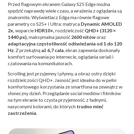
Przed flagowym ekranem Galaxy S25 Edge można
spędzić naprawdę wiele czasu, a wrażenia z oglądania są
znakomite. Wyświetlacz Edga ma równie flagowe
parametry co S25+ i Ultra: matryca
Dynamic AMOLED
2x,
wsparcie
HDR10+,
rozdzielczość
QHD+ (3120 ×
1440 px),
maksymalna jasność
2600 nitów
oraz
adaptacyjna częstotliwość odświeżania od 1 do 120
Hz
. Z przekątną
aż 6,7 cala
, ekran zapewnia doskonały
komfort surfowania po internecie, oglądania seriali i
czatowania na komunikatorach.
Scrolling jest przyjemny i płynny, a obraz ostry dzięki
rozdzielczości QHD+. Jasność jest idealna do w pełni
komfortowego korzystania ze smartfona na zewnątrz w
słoneczny dzień. Przeglądanie social mediów i filmików
na tym ekranie to czysta przyjemność, z ładnymi,
nasyconymi kolorami, do których
trudno mieć
zastrzeżenia
.