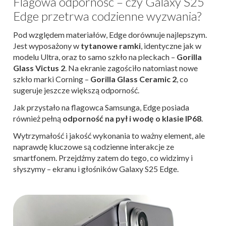
Flagowa odporność – czy Galaxy S25
Edge przetrwa codzienne wyzwania?
Pod względem materiałów, Edge dorównuje najlepszym.
Jest wyposażony w
tytanowe ramki
, identyczne jak w
modelu Ultra, oraz to samo szkło na pleckach –
Gorilla
Glass Victus 2
. Na ekranie zagościło natomiast nowe
szkło marki Corning –
Gorilla Glass Ceramic 2
, co
sugeruje jeszcze większą odporność.
Jak przystało na flagowca Samsunga, Edge posiada
również pełną
odporność na pył i wodę o klasie IP68
.
Wytrzymałość i jakość wykonania to ważny element, ale
naprawdę kluczowe są codzienne interakcje ze
smartfonem. Przejdźmy zatem do tego, co widzimy i
słyszymy – ekranu i głośników Galaxy S25 Edge.