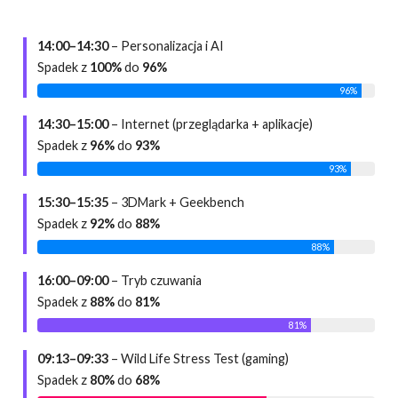
14:00–14:30
– Personalizacja i AI
Spadek z
100%
do
96%
96%
14:30–15:00
– Internet (przeglądarka + aplikacje)
Spadek z
96%
do
93%
93%
15:30–15:35
– 3DMark + Geekbench
Spadek z
92%
do
88%
88%
16:00–09:00
– Tryb czuwania
Spadek z
88%
do
81%
81%
09:13–09:33
– Wild Life Stress Test (gaming)
Spadek z
80%
do
68%