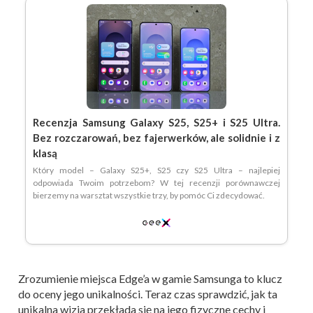
Recenzja Samsung Galaxy S25, S25+ i S25 Ultra.
Bez rozczarowań, bez fajerwerków, ale solidnie i z
klasą
Który model – Galaxy S25+, S25 czy S25 Ultra – najlepiej
odpowiada Twoim potrzebom? W tej recenzji porównawczej
bierzemy na warsztat wszystkie trzy, by pomóc Ci zdecydować.
Zrozumienie miejsca Edge’a w gamie Samsunga to klucz
do oceny jego unikalności. Teraz czas sprawdzić, jak ta
unikalna wizja przekłada się na jego fizyczne cechy i