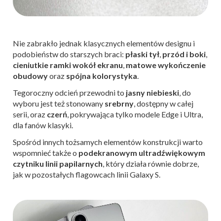
Nie zabrakło jednak klasycznych elementów designu i
podobieństw do starszych braci:
płaski tył
,
przód i boki
,
cieniutkie ramki wokół ekranu
,
matowe wykończenie
obudowy
oraz
spójna kolorystyka
.
Tegoroczny odcień przewodni to
jasny niebieski
, do
wyboru jest też stonowany
srebrny
, dostępny w całej
serii, oraz
czerń
, pokrywająca tylko modele Edge i Ultra,
dla fanów klasyki.
Spośród innych tożsamych elementów konstrukcji warto
wspomnieć także o
podekranowym ultradźwiękowym
czytniku linii papilarnych
, który działa równie dobrze,
jak w pozostałych flagowcach linii Galaxy S.