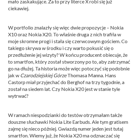
mało zaskakujące. Za to przy literce X robi się już
ciekawiej.
W portfolio znalazły się więc dwie propozycje – Nokia
X10 oraz Nokia X20. To właśnie druga z nich trafiła w
moje skromne progi i stała się czerwcowym gościem. Co
takiego skrywa w środku i czy warto pokusić się o
przedłużenie jej wizyty? W końcu producent obiecuje, że
to smartfon, który został stworzony po to, aby zatrzymać
go na dłużej. Ta historia może więc potoczyć się podobnie
jak w
Czarodziejskiej Górze
Thomasa Manna. Hans
Castorp miał przyjechać do Berghof na trzy tygodnie, a
został na siedem lat. Czy Nokia X20 jest w stanie tyle
wytrwać?
W ramach niespodzianki do testów otrzymałam także
douszne słuchawki Nokia Lite Earbuds. Ale tym gratisem
zajmę się nieco później. Gwiazdą numer jeden jest tutaj
smartfon. Wiemy już, że Nokia X20 ma odznaczać się