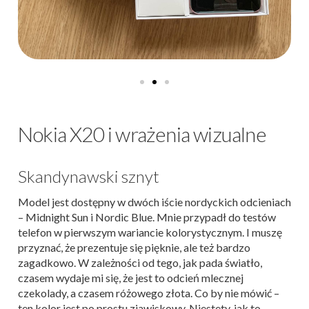
Nokia X20 i wrażenia wizualne
Skandynawski sznyt
Model jest dostępny w dwóch iście nordyckich odcieniach
– Midnight Sun i Nordic Blue. Mnie przypadł do testów
telefon w pierwszym wariancie kolorystycznym. I muszę
przyznać, że prezentuje się pięknie, ale też bardzo
zagadkowo. W zależności od tego, jak pada światło,
czasem wydaje mi się, że jest to odcień mlecznej
czekolady, a czasem różowego złota. Co by nie mówić –
ten kolor jest po prostu zjawiskowy. Niestety, jak to