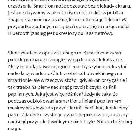
urządzenia. Smartfon może pozostać bez blokady ekranu,
jeśli przebywamy w określonym miejscu lub w pobliżu
znajduje się inne urządzenie, które odblokuje telefon. W
przypadku zaufanych urządzeń opiera się to na łączności
Bluetooth (zasięg jest określony do 100 metrów).
Skorzystałam z opcji zaufanego miejsca i oznaczyłam
pinezką na mapach google swoją domową lokalizację.
Niby to dodatkowe udogodnienie, by szybciej odczytać
nadesłaną wiadomość lub zrobić cokolwiek innego na
smartfonie, ale w rzeczywistości, gdy ekran przygaśnie i
tak trzeba najpierw nacisnąć przycisk czytnika linii
papilarnych. Jaka jest więc różnica? Jedynie taka, że
podczas odblokowania smartfonu liniami papilarnymi
musimy przyłożyć do przycisku (nie naciskać) konkretny
palec. Z kolei korzystając z zaufanej lokalizacji, możemy
nacisnąć przycisk dowolnym z nich. I tyle. Nie ma tu żadnej
magii.