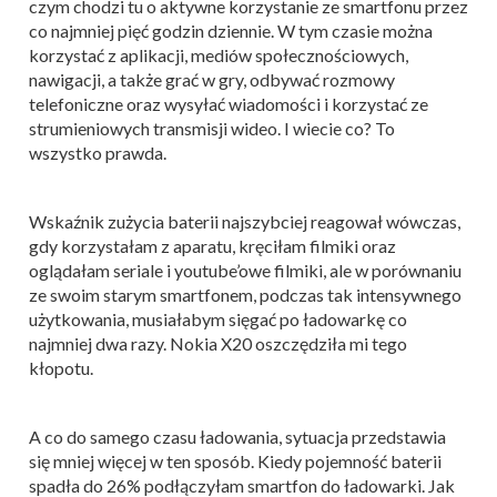
czym chodzi tu o aktywne korzystanie ze smartfonu przez
co najmniej pięć godzin dziennie. W tym czasie można
korzystać z aplikacji, mediów społecznościowych,
nawigacji, a także grać w gry, odbywać rozmowy
telefoniczne oraz wysyłać wiadomości i korzystać ze
strumieniowych transmisji wideo. I wiecie co? To
wszystko prawda.
Wskaźnik zużycia baterii najszybciej reagował wówczas,
gdy korzystałam z aparatu, kręciłam filmiki oraz
oglądałam seriale i youtube’owe filmiki, ale w porównaniu
ze swoim starym smartfonem, podczas tak intensywnego
użytkowania, musiałabym sięgać po ładowarkę co
najmniej dwa razy. Nokia X20 oszczędziła mi tego
kłopotu.
A co do samego czasu ładowania, sytuacja przedstawia
się mniej więcej w ten sposób. Kiedy pojemność baterii
spadła do 26% podłączyłam smartfon do ładowarki. Jak