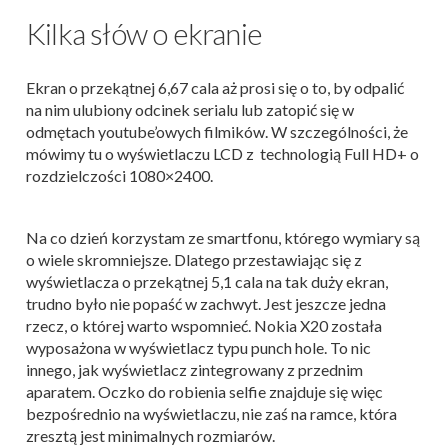
Kilka słów o ekranie
Ekran o przekątnej 6,67 cala aż prosi się o to, by odpalić
na nim ulubiony odcinek serialu lub zatopić się w
odmętach youtube’owych filmików. W szczególności, że
mówimy tu o wyświetlaczu LCD z technologią Full HD+ o
rozdzielczości 1080×2400.
Na co dzień korzystam ze smartfonu, którego wymiary są
o wiele skromniejsze. Dlatego przestawiając się z
wyświetlacza o przekątnej 5,1 cala na tak duży ekran,
trudno było nie popaść w zachwyt. Jest jeszcze jedna
rzecz, o której warto wspomnieć. Nokia X20 została
wyposażona w wyświetlacz typu punch hole. To nic
innego, jak wyświetlacz zintegrowany z przednim
aparatem. Oczko do robienia selfie znajduje się więc
bezpośrednio na wyświetlaczu, nie zaś na ramce, która
zresztą jest minimalnych rozmiarów.