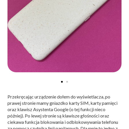
Przekręcając urządzenie dołem do wyświetlacza, po
prawej stronie mamy gniazdko karty SIM, karty pamięci
oraz klawisz Asystenta Google (o tej funkcji nieco
później). Po lewej stronie są klawisze głośności oraz
ciekawa funkcja blokowania i odblokowywania telefonu
za pomocą czytnika linii papilarnych. Dla mnie to jedno z