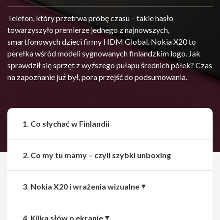
Telefon, który przetrwa próbę czasu – takie hasło
towarzyszyło premierze jednego z najnowszych,
smartfonowych dzieci firmy HDM Global. Nokia X20 to
perełka wśród modeli sygnowanych finlandzkim logo. Jak
sprawdził się sprzęt z wyższego pułapu średnich półek? Czas
na zapoznanie już był, pora przejść do podsumowania.
1. Co słychać w Finlandii
2. Co my tu mamy – czyli szybki unboxing
3. Nokia X20 i wrażenia wizualne
4. Kilka słów o ekranie