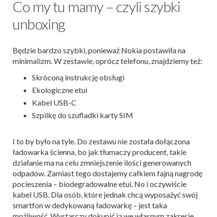
Co my tu mamy – czyli szybki
unboxing
Będzie bardzo szybki, ponieważ Nokia postawiła na
minimalizm. W zestawie, oprócz telefonu, znajdziemy też:
Skróconą instrukcję obsługi
Ekologiczne etui
Kabel USB-C
Szpilkę do szufladki karty SIM
I to by było na tyle. Do zestawu nie została dołączona
ładowarka ścienna, bo jak tłumaczy producent, takie
działanie ma na celu zmniejszenie ilości generowanych
odpadów. Zamiast tego dostajemy całkiem fajną nagrodę
pocieszenia – biodegradowalne etui. No i oczywiście
kabel USB. Dla osób, które jednak chcą wyposażyć swój
smartfon w dedykowaną ładowarkę – jest taka
możliwość. Wystarczy dokupić ją we własnym zakresie.