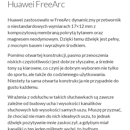
Huawei FreeArc
Huawei zastosowało w FreeArc dynamiczny przetwornik
o niestandardowych wymiarach 17×12 mm z
kompozytową membraną pokrytą tytanem oraz
magnesem neodymowym. Dzięki temu dźwięk jest pełny,
z mocnym basem i wyraźnym środkiem.
Pomimo otwartej konstrukcji, pasmo przenoszenia
niskich częstotliwości jest dobrze słyszalne, a średnie
tony są klarowne, co czyni je dobrym wyborem nie tylko
do sportu, ale także do codziennego użytkowania.
Niestety ta sama otwarta konstrukcja nie przypadnie do
gustu każdemu.
Wrażenia z odsłuchu w takich słuchawkach są zawsze
zależne od budowy ucha i wysokości kanalików
słuchowych lub wysokości samych uszu. Muszę przyznać,
że chociaż nie mam do nich idealnych uszu, to jednak
dźwięk pozytywnie mnie zaskoczył, a gdybym miał
kanaliki o ten jeden milimetr wyżej, to byłbym