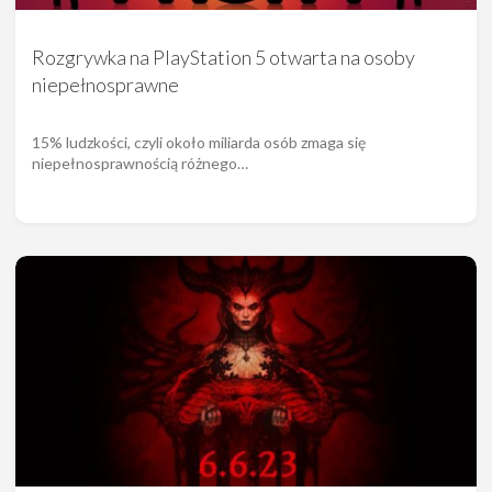
Rozgrywka na PlayStation 5 otwarta na osoby
niepełnosprawne
15% ludzkości, czyli około miliarda osób zmaga się
niepełnosprawnością różnego…