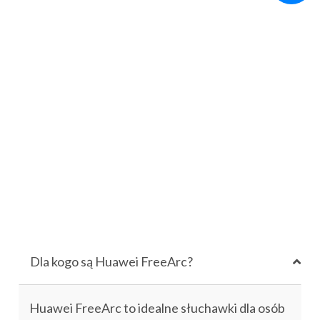
Dla kogo są Huawei FreeArc?
Huawei FreeArc to idealne słuchawki dla osób