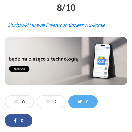
8/10
Słuchawki Huawei FreeArc znajdziesz w x-komie
0
2
0
0