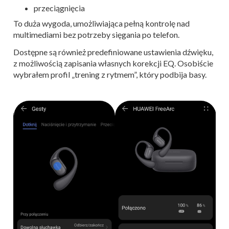
przeciągnięcia
To duża wygoda, umożliwiająca pełną kontrolę nad
multimediami bez potrzeby sięgania po telefon.
Dostępne są również predefiniowane ustawienia dźwięku,
z możliwością zapisania własnych korekcji EQ. Osobiście
wybrałem profil „trening z rytmem”, który podbija basy.