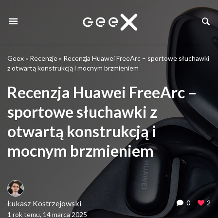
Geex
»
Recenzje
»
Recenzja Huawei FreeArc – sportowe słuchawki
z otwartą konstrukcją i mocnym brzmieniem
Recenzja Huawei FreeArc –
sportowe słuchawki z
otwartą konstrukcją i
mocnym brzmieniem
Łukasz Kostrzejowski
0
2
1 rok temu, 14 marca 2025