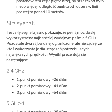
postanowiłem zejść piętro niżej, by przeszkód było
nieco więcej; odległość punktu od routera w linii
prostej to ponad 10 metrów.
Siła sygnału
Test siły sygnału jasno pokazuje, że pełną moc da się
wykorzystać na najbardziej wydajnym paśmie 5 GHz.
Pozostałe dwa są bardziej ograniczone, ale nie sądzę, że
ktoś wykorzysta je dla urządzeń potrzebujących
największych prędkości. Wyniki prezentują się
następująco:
2,4 GHz
1. punkt pomiarowy: -26 dBm
2. punkt pomiarowy: -41 dBm
3. punkt pomiarowy: -64 dBm
5 GHz-1
1. punkt pomiarowy: -25 dBm