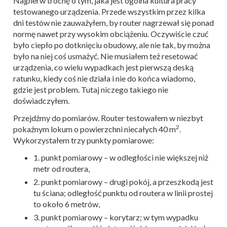
Najpierw trochę o tym, jaka jest ogólna kultura pracy
testowanego urządzenia. Przede wszystkim przez kilka
dni testów nie zauważyłem, by router nagrzewał się ponad
normę nawet przy wysokim obciążeniu. Oczywiście czuć
było ciepło po dotknięciu obudowy, ale nie tak, by można
było na niej coś usmażyć. Nie musiałem też resetować
urządzenia, co wielu wypadkach jest pierwszą deską
ratunku, kiedy coś nie działa i nie do końca wiadomo,
gdzie jest problem. Tutaj niczego takiego nie
doświadczyłem.
Przejdźmy do pomiarów. Router testowałem w niezbyt
2
pokaźnym lokum o powierzchni niecałych 40 m
.
Wykorzystałem trzy punkty pomiarowe:
1. punkt pomiarowy – w odległości nie większej niż
metr od routera,
2. punkt pomiarowy – drugi pokój, a przeszkodą jest
tu ściana; odległość punktu od routera w linii prostej
to około 6 metrów,
3. punkt pomiarowy – korytarz; w tym wypadku