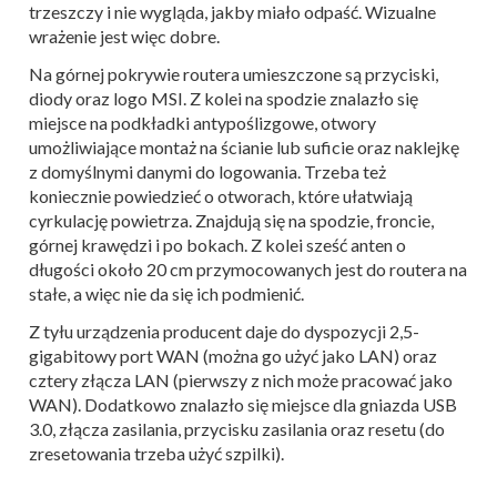
trzeszczy i nie wygląda, jakby miało odpaść. Wizualne
wrażenie jest więc dobre.
Na górnej pokrywie routera umieszczone są przyciski,
diody oraz logo MSI. Z kolei na spodzie znalazło się
miejsce na podkładki antypoślizgowe, otwory
umożliwiające montaż na ścianie lub suficie oraz naklejkę
z domyślnymi danymi do logowania. Trzeba też
koniecznie powiedzieć o otworach, które ułatwiają
cyrkulację powietrza. Znajdują się na spodzie, froncie,
górnej krawędzi i po bokach. Z kolei sześć anten o
długości około 20 cm przymocowanych jest do routera na
stałe, a więc nie da się ich podmienić.
Z tyłu urządzenia producent daje do dyspozycji 2,5-
gigabitowy port WAN (można go użyć jako LAN) oraz
cztery złącza LAN (pierwszy z nich może pracować jako
WAN). Dodatkowo znalazło się miejsce dla gniazda USB
3.0, złącza zasilania, przycisku zasilania oraz resetu (do
zresetowania trzeba użyć szpilki).