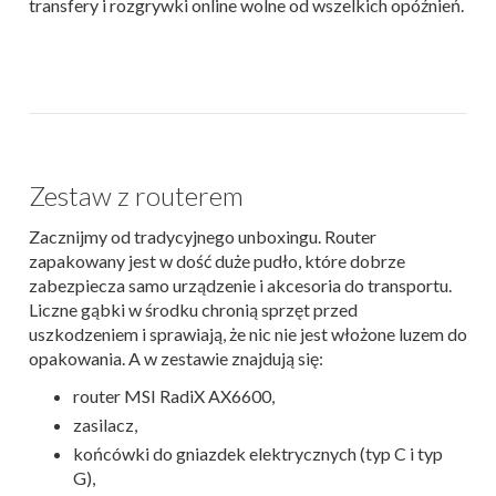
transfery i rozgrywki online wolne od wszelkich opóźnień.
Zestaw z routerem
Zacznijmy od tradycyjnego unboxingu. Router
zapakowany jest w dość duże pudło, które dobrze
zabezpiecza samo urządzenie i akcesoria do transportu.
Liczne gąbki w środku chronią sprzęt przed
uszkodzeniem i sprawiają, że nic nie jest włożone luzem do
opakowania. A w zestawie znajdują się:
router MSI RadiX AX6600,
zasilacz,
końcówki do gniazdek elektrycznych (typ C i typ
G),