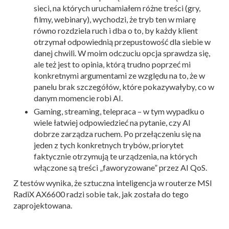
sieci, na których uruchamiałem różne treści (gry,
filmy, webinary), wychodzi, że tryb ten w miarę
równo rozdziela ruch i dba o to, by każdy klient
otrzymał odpowiednią przepustowość dla siebie w
danej chwili. W moim odczuciu opcja sprawdza się,
ale też jest to opinia, którą trudno poprzeć mi
konkretnymi argumentami ze względu na to, że w
panelu brak szczegółów, które pokazywałyby, co w
danym momencie robi AI.
Gaming, streaming, telepraca – w tym wypadku o
wiele łatwiej odpowiedzieć na pytanie, czy AI
dobrze zarządza ruchem. Po przełączeniu się na
jeden z tych konkretnych trybów, priorytet
faktycznie otrzymują te urządzenia, na których
włączone są treści „faworyzowane” przez AI QoS.
Z testów wynika, że sztuczna inteligencja w routerze MSI
RadiX AX6600 radzi sobie tak, jak została do tego
zaprojektowana.