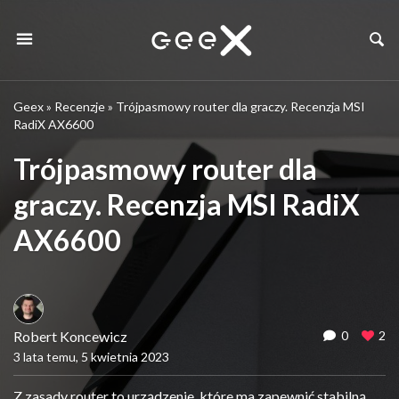
Geex
»
Recenzje
»
Trójpasmowy router dla graczy. Recenzja MSI
RadiX AX6600
Trójpasmowy router dla
graczy. Recenzja MSI RadiX
AX6600
Robert Koncewicz
0
2
3 lata temu, 5 kwietnia 2023
Z zasady router to urządzenie, które ma zapewnić stabilną