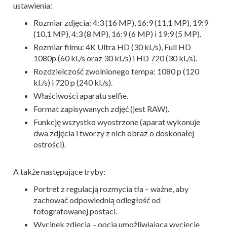
ustawienia:
Rozmiar zdjęcia: 4:3 (16 MP), 16:9 (11,1 MP), 19:9
(10,1 MP), 4:3 (8 MP), 16:9 (6 MP) i 19:9 (5 MP).
Rozmiar filmu: 4K Ultra HD (30 kl./s), Full HD
1080p (60 kl./s oraz 30 kl./s) i HD 720 (30 kl./s).
Rozdzielczość zwolnionego tempa: 1080 p (120
kl./s) i 720 p (240 kl./s).
Właściwości aparatu selfie.
Format zapisywanych zdjęć (jest RAW).
Funkcję wszystko wyostrzone (aparat wykonuje
dwa zdjęcia i tworzy z nich obraz o doskonałej
ostrości).
A także następujące tryby:
Portret z regulacją rozmycia tła – ważne, aby
zachować odpowiednią odległość od
fotografowanej postaci.
Wycinek zdjęcia – opcja umożliwiająca wycięcie