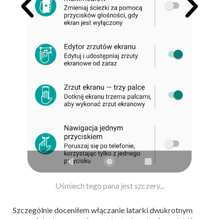
Też tak się cieszyłem z tych gestów Moto
Szczególnie doceniłem włączanie latarki dwukrotnym