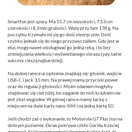
Smartfon jest spory. Ma 15,7 cm wysokości, 7,53 cm
szerokości i 8,3 mm grubości. Waży przy tym 178 g. Na
początku trzymało mi się go dość niezręcznie. Dość
szybko jednak się do niego przyzwyczaiłem. Gdy jest w
etui, mogę nawet obsługiwać go jedną ręką, i to bez
zmniejszania wielkości wyświetlanego obrazu (yay, takie
sukcesy cieszą najbardziej).
Na dolnej ramce urządzenia znajdują się: głośnik, wejście
USB-C i jack 3,5 mm. Na prawej mamy przyciski power
oraz do regulacji głośności. Moim zdaniem mogłyby
znajdować się ciut niżej, bo sięganie do nich kciukiem nie
jest zbyt wygodne. W górnej ramce mamy tackę z
miejscem na dwie karty nano-SIM i na jedną kartę SD.
Jeśli chodzi zaś o wykonanie, to Motorola G7 Plus stoi na
dobrym poziomie. Ekran pokrywa szkło Gorilla trzeciej
generacji. Najlepszym potwierdzeniem będzie fakt, że