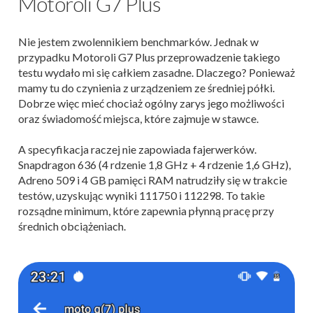
Motoroli G7 Plus
Nie jestem zwolennikiem benchmarków. Jednak w
przypadku Motoroli G7 Plus przeprowadzenie takiego
testu wydało mi się całkiem zasadne. Dlaczego? Ponieważ
mamy tu do czynienia z urządzeniem ze średniej półki.
Dobrze więc mieć chociaż ogólny zarys jego możliwości
oraz świadomość miejsca, które zajmuje w stawce.
A specyfikacja raczej nie zapowiada fajerwerków.
Snapdragon 636 (4 rdzenie 1,8 GHz + 4 rdzenie 1,6 GHz),
Adreno 509 i 4 GB pamięci RAM natrudziły się w trakcie
testów, uzyskując wyniki 111750 i 112298. To takie
rozsądne minimum, które zapewnia płynną pracę przy
średnich obciążeniach.