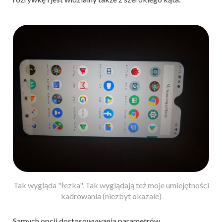
Tak wygląda "łezka". Tak wyglądają też moje umiejętności
kadrowania (niezbyt okazale)
Samych opcji dostosowywania parametrów