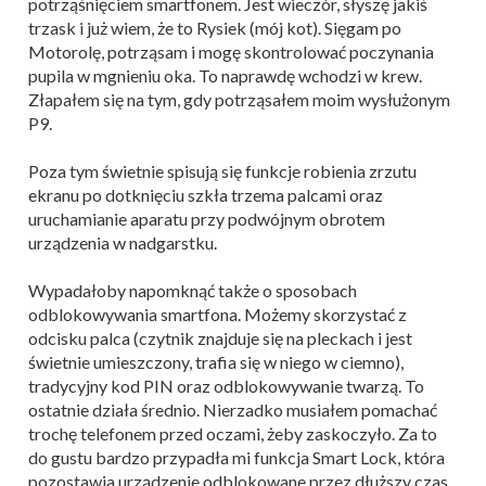
potrząśnięciem smartfonem. Jest wieczór, słyszę jakiś
trzask i już wiem, że to Rysiek (mój kot). Sięgam po
Motorolę, potrząsam i mogę skontrolować poczynania
pupila w mgnieniu oka. To naprawdę wchodzi w krew.
Złapałem się na tym, gdy potrząsałem moim wysłużonym
P9.
Poza tym świetnie spisują się funkcje robienia zrzutu
ekranu po dotknięciu szkła trzema palcami oraz
uruchamianie aparatu przy podwójnym obrotem
urządzenia w nadgarstku.
Wypadałoby napomknąć także o sposobach
odblokowywania smartfona. Możemy skorzystać z
odcisku palca (czytnik znajduje się na pleckach i jest
świetnie umieszczony, trafia się w niego w ciemno),
tradycyjny kod PIN oraz odblokowywanie twarzą. To
ostatnie działa średnio. Nierzadko musiałem pomachać
trochę telefonem przed oczami, żeby zaskoczyło. Za to
do gustu bardzo przypadła mi funkcja Smart Lock, która
pozostawia urządzenie odblokowane przez dłuższy czas.