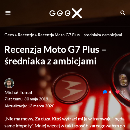
Geex
»
Recenzje
»
Recenzja Moto G7 Plus – średniaka z ambicjami
Recenzja Moto G7 Plus –
średniaka z ambicjami
Michał Tomal
4
15
7 lat temu, 30 maja 2019
Aktualizacja: 13 marca 2020
„Nie ma mowy. Za duża. Ktoś wytrąci mi ją w tramwaju i będą
same kłopoty”. Mniej więcej w taki sposób zareagowałem po