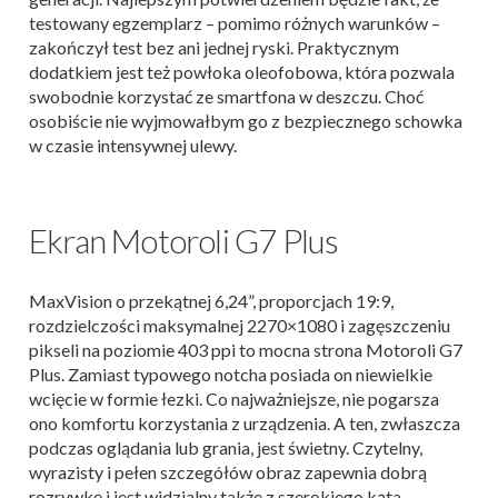
testowany egzemplarz ­– pomimo różnych warunków –
zakończył test bez ani jednej ryski. Praktycznym
dodatkiem jest też powłoka oleofobowa, która pozwala
swobodnie korzystać ze smartfona w deszczu. Choć
osobiście nie wyjmowałbym go z bezpiecznego schowka
w czasie intensywnej ulewy.
Ekran Motoroli G7 Plus
MaxVision o przekątnej 6,24”, proporcjach 19:9,
rozdzielczości maksymalnej 2270×1080 i zagęszczeniu
pikseli na poziomie 403 ppi to mocna strona Motoroli G7
Plus. Zamiast typowego notcha posiada on niewielkie
wcięcie w formie łezki. Co najważniejsze, nie pogarsza
ono komfortu korzystania z urządzenia. A ten, zwłaszcza
podczas oglądania lub grania, jest świetny. Czytelny,
wyrazisty i pełen szczegółów obraz zapewnia dobrą
rozrywkę i jest widzialny także z szerokiego kąta.