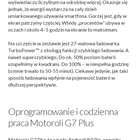
wyświetlaczu liczyłbym na odrobinę więcej. Okazuje się
jednak, że energii wystarcza na cały dzień
umiarkowanego używania smartfona. Gorzej jest, gdy w
ekran patrzymy częściej. Wtedy „procentów” ubywa w
oczach i około 4–5 godzin na ekranie to maksimum.
Na szczęście w zestawie jest 27-watowa ładowarka
TurboPower™ z obsługą funkcji szybkiego ładowania. A
nawet superszybkiego. Do ok. 50% poziom baterii
uzupełnimy w kwadrans. Do 100% – w niespełna godzinę
(u mnie trwało to 50-55 minut). Ciekawe jedynie, jak taki
sposób ładowania wpłynie na pojemność baterii w
dłuższej perspektywie.
Oprogramowanie i codzienna
praca Motoroli G7 Plus
Motorola G7 Plus to czysty Android 9.0 Pie, wsparty