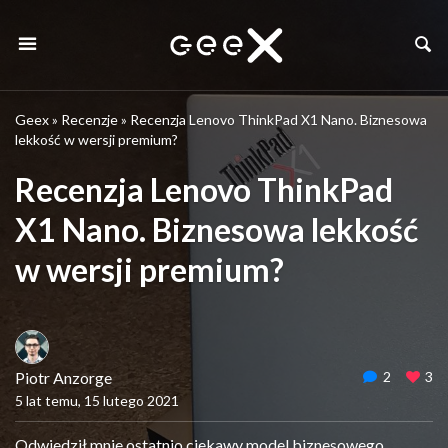
Geex
»
Recenzje
»
Recenzja Lenovo ThinkPad X1 Nano. Biznesowa
lekkość w wersji premium?
Recenzja Lenovo ThinkPad
X1 Nano. Biznesowa lekkość
w wersji premium?
Piotr Anzorge
2
3
5 lat temu, 15 lutego 2021
Odwiedził mnie ostatnio ciekawy model biznesowego