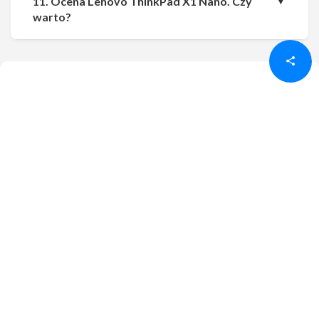
11. Ocena Lenovo ThinkPad X1 Nano. Czy
Udostępnij
Udostępnij
warto?