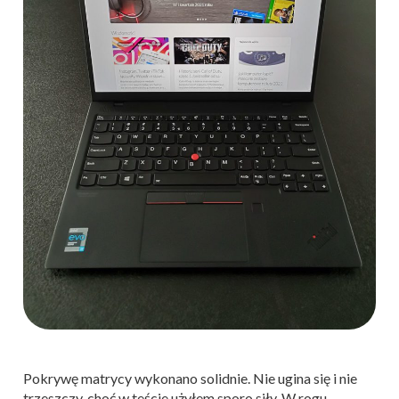
Pokrywę matrycy wykonano solidnie. Nie ugina się i nie
trzeszczy, choć w teście użyłem sporo siły. W rogu