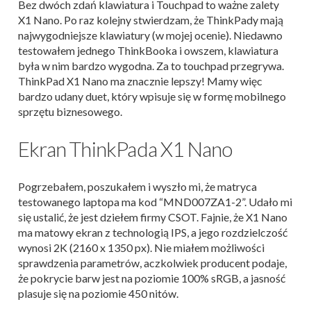
Bez dwóch zdań klawiatura i Touchpad to ważne zalety
X1 Nano. Po raz kolejny stwierdzam, że ThinkPady mają
najwygodniejsze klawiatury (w mojej ocenie). Niedawno
testowałem jednego ThinkBooka i owszem, klawiatura
była w nim bardzo wygodna. Za to touchpad przegrywa.
ThinkPad X1 Nano ma znacznie lepszy! Mamy więc
bardzo udany duet, który wpisuje się w formę mobilnego
sprzętu biznesowego.
Ekran ThinkPada X1 Nano
Pogrzebałem, poszukałem i wyszło mi, że matryca
testowanego laptopa ma kod “MND007ZA1-2”. Udało mi
się ustalić, że jest dziełem firmy CSOT. Fajnie, że X1 Nano
ma matowy ekran z technologią IPS, a jego rozdzielczość
wynosi 2K (2160 x 1350 px). Nie miałem możliwości
sprawdzenia parametrów, aczkolwiek producent podaje,
że pokrycie barw jest na poziomie 100% sRGB, a jasność
plasuje się na poziomie 450 nitów.