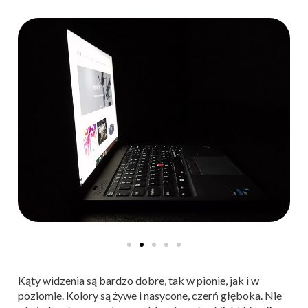
Kąty widzenia są bardzo dobre, tak w pionie, jak i w
poziomie. Kolory są żywe i nasycone, czerń głęboka. Nie