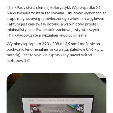
ThinkPady słyną ciemnej kolorystyki. W przypadku X1
Nano klasyka została zachowana. Obudowę wykonano ze
stopu magnezowego powleczonego włóknem węglowym.
Faktura jest ciekawa w dotyku, a wzornictwo proste i
minimalistyczne. Ewidentnie zachowuje styl starszych
ThinkPadów, zatem wizualnej rewolucji nie ma.
Wymiary laptopa to 293 x 208 x 13,9 mm i może się on
pochwalić fenomenalnie niską wagą. Zaledwie 0,96 kg (z
baterią). Jest to wynik niespotykany, nawet wśród
laptopów 13”.