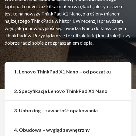
laptopa Lenovo. Już kilka miałem w rękach, ale tym razem
jest to najnowszy ThinkPad X1 Nano, określony mianem
najlżejszego ThinkPada w historii. W recenzji sprawdzam
więc jaką innowacyjność wprowadza Nano do klasycznych
ThinkPadów. Przyglądam się też ultralekkiej konstrukcji, czy
dobrze radzi sobie z rozpraszaniem ciepła.
1. Lenovo ThinkPad X1 Nano – od początku
2. Specyfikacja Lenovo ThinkPad X1 Nano
3. Unboxing – zawartość opakowania
4. Obudowa – wygląd zewnętrzny