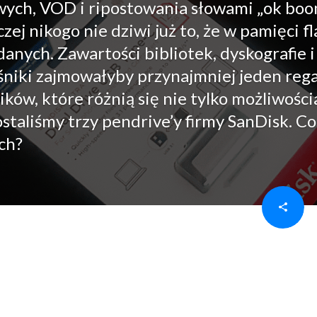
ych, VOD i ripostowania słowami „ok bo
czej nikogo nie dziwi już to, że w pamięci f
nych. Zawartości bibliotek, dyskografie i
ośniki zajmowałyby przynajmniej jeden rega
ów, które różnią się nie tylko możliwości
ostaliśmy trzy pendrive’y firmy SanDisk. Co
ch?