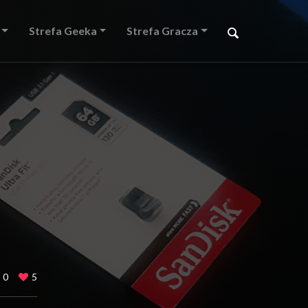
Strefa Geeka
Strefa Gracza
0
5