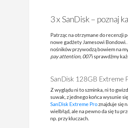
3 x SanDisk – poznaj k
Patrząc na otrzymane do recenzji p
nowe gadżety Jamesowi Bondowi. Za
nośników przywodzą bowiem na myś
pay attention, 007
i sprawdźmy każ
SanDisk 128GB Extreme P
Z wyglądu ni to szminka, ni to gwiz
suwak, z jednego końca wysunie się
SanDisk Extreme Pro
znajduje się 
wielbłąd, ale na pewno da się tu p
np. przy kluczach.