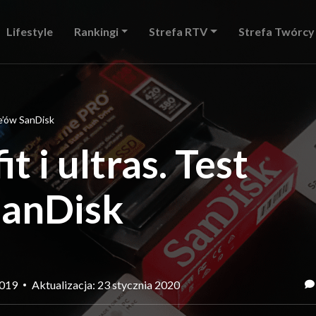
Lifestyle
Rankingi
Strefa RTV
Strefa Twórcy
ve’ów SanDisk
t i ultras. Test
SanDisk
2019
Aktualizacja: 23 stycznia 2020