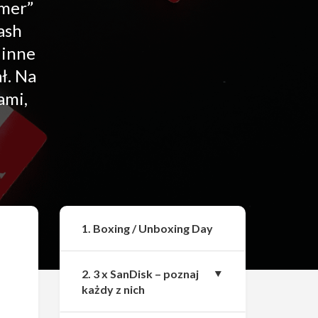
omer”
lash
 inne
ł. Na
ami,
Udostępnij
1. Boxing / Unboxing Day
2. 3 x SanDisk – poznaj
każdy z nich