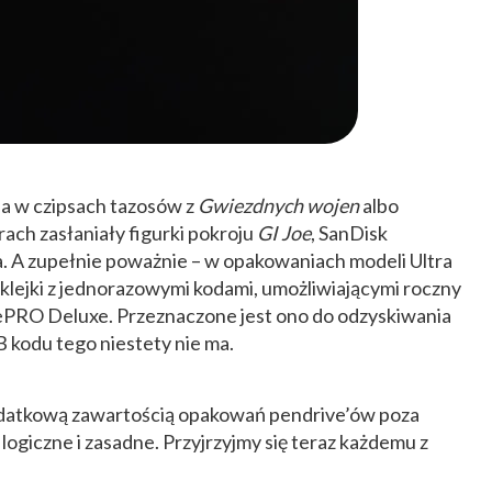
ia w czipsach tazosów z
Gwiezdnych wojen
albo
rach zasłaniały figurki pokroju
GI Joe
, SanDisk
a. A zupełnie poważnie – w opakowaniach modeli Ultra
klejki z jednorazowymi kodami, umożliwiającymi roczny
PRO Deluxe. Przeznaczone jest ono do odzyskiwania
 kodu tego niestety nie ma.
dodatkową zawartością opakowań pendrive’ów poza
 logiczne i zasadne. Przyjrzyjmy się teraz każdemu z