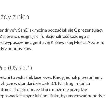
ażdy z nich
endrive’y SanDisk można poczuć jak się Q prezentujący
równo design, jak i funkcjonalność każdego z
l wyposażenie agenta Jej Królewskiej Mości. A zatem,
dy z pendrive’ów.
ro (USB 3.1)
dek, ni to wskaźnik laserowy. Kiedy jednak przesuniemy
 złącze w standardzie USB 3.1. Na drugim końcu
natomiast uszko, przez które może nie przejdzie
rzeprowadzić smycz lub inną linkę, by umocować pendrive