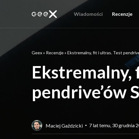
Wiadomości
Recenzje
Geex
»
Recenzje
»
Ekstremalny, fit i ultras. Test pendri
Ekstremalny, fi
pendrive’ów 
7 lat temu, 30 grudnia 
Maciej Gaździcki