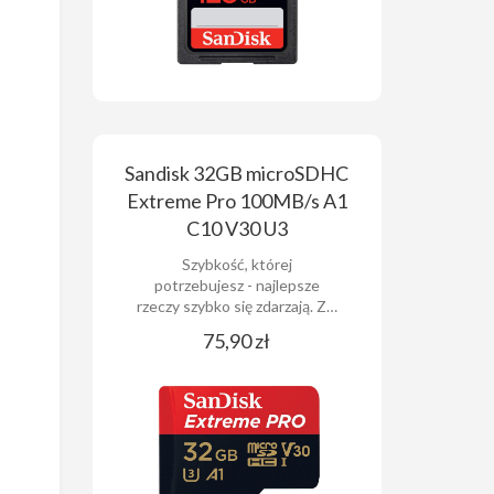
Sandisk 32GB microSDHC
Extreme Pro 100MB/s A1
C10 V30 U3
Szybkość, której
potrzebujesz - najlepsze
rzeczy szybko się zdarzają. Z…
75,90 zł