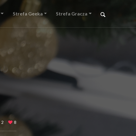
Strefa Geeka
Strefa Gracza
2
8