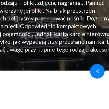
odzaju – pliki, zdjęcia, nagrania… Pamięć
erzane jej pliki. Na brak przestrzeni
ch chcielibyśmy przechować nośnik. Dogod
a pamięci. Odpowiednio kompaktowych
 pojemności. Jednak karta karcie nierówna
tylko, jak wypadają trzy przesłane nam kar
cać uwagę przy kupnie tego rodzaju akceso