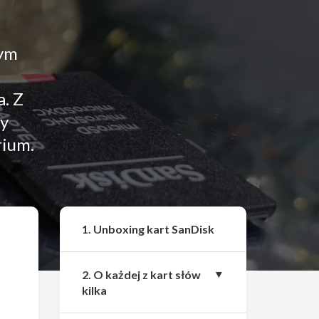
nym
. Z
ty
rium.
Udostępnij
1. Unboxing kart SanDisk
2. O każdej z kart słów
kilka