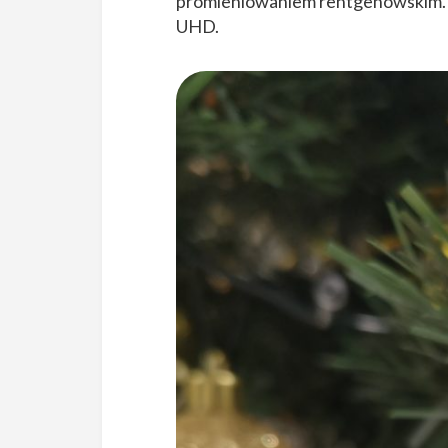
promieniowaniem rentgenowskim. U
UHD.