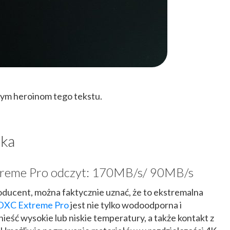
nym heroinom tego tekstu.
lka
reme Pro odczyt: 170MB/s/ 90MB/s
roducent, można faktycznie uznać, że to ekstremalna
DXC Extreme Pro
jest nie tylko wodoodporna i
ieść wysokie lub niskie temperatury, a także kontakt z