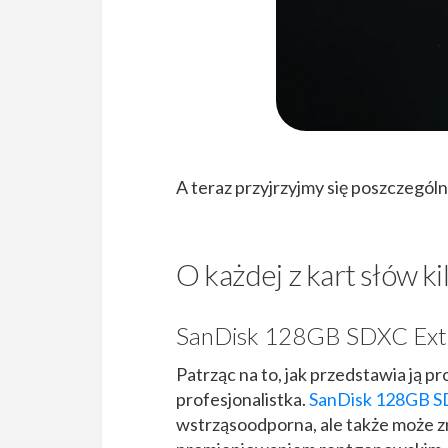
A teraz przyjrzyjmy się poszczegól
O każdej z kart słów ki
SanDisk 128GB SDXC Ext
Patrząc na to, jak przedstawia ją p
profesjonalistka.
SanDisk 128GB S
wstrząsoodporna, ale także może zn