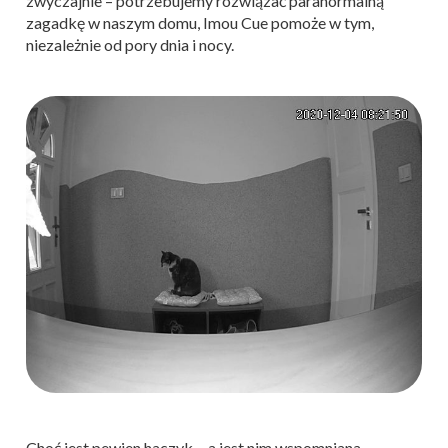
zwyczajnie – potrzebujemy rozwiązać paranormalną
zagadkę w naszym domu, Imou Cue pomoże w tym,
niezależnie od pory dnia i nocy.
Choć jest pewien haczyk… a jest nim wspomniana