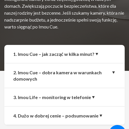
domach. Zwiększają poczucie bezpieczeństwa, które dla
naszej rodziny jest bezcenne. Jeśli szukamy kamery, która nie
nadszarpnie budżetu, a jednocześnie spełni swoją funkcję,
warto sięgnąć po Imou Cue.
1. Imou Cue – jak zacząć w kilka minut?
2. Imou Cue – dobra kamera w warunkach
domowych
3. Imou Life – monitoring w telefonie
Udostępnij
Udostępnij
4. Dużo w dobrej cenie – podsumowanie