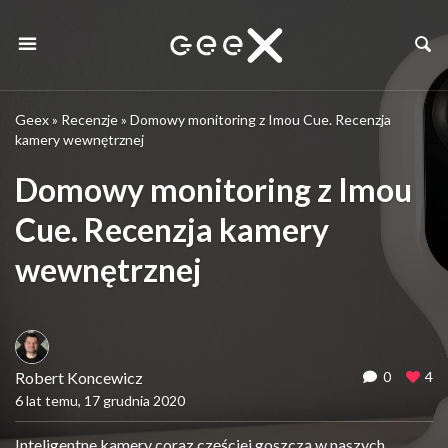
Geex
»
Recenzje
»
Domowy monitoring z Imou Cue. Recenzja
kamery wewnętrznej
Domowy monitoring z Imou
Cue. Recenzja kamery
wewnętrznej
Robert Koncewicz
0
4
6 lat temu, 17 grudnia 2020
Inteligentne kamery coraz częściej goszczą w naszych