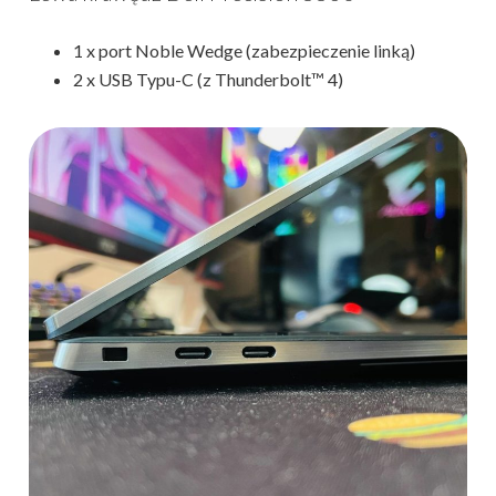
1 x port Noble Wedge (zabezpieczenie linką)
2 x USB Typu-C (z Thunderbolt™ 4)