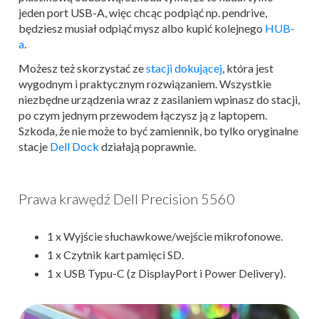
jeden port USB-A, więc chcąc podpiąć np. pendrive,
będziesz musiał odpiąć mysz albo kupić kolejnego
HUB-
a
.
Możesz też skorzystać ze
stacji dokującej
, która jest
wygodnym i praktycznym rozwiązaniem. Wszystkie
niezbędne urządzenia wraz z zasilaniem wpinasz do stacji,
po czym jednym przewodem łączysz ją z laptopem.
Szkoda, że nie może to być zamiennik, bo tylko oryginalne
stacje
Dell Dock
działają poprawnie.
Prawa krawędź Dell Precision 5560
1 x Wyjście słuchawkowe/wejście mikrofonowe.
1 x Czytnik kart pamięci SD.
1 x USB Typu-C (z DisplayPort i Power Delivery).