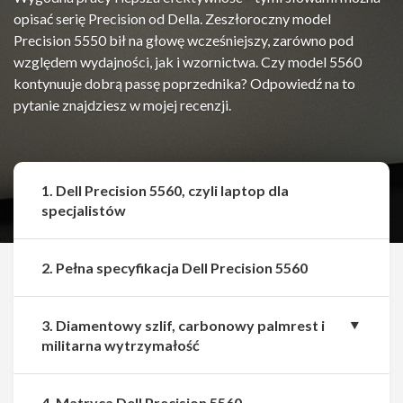
opisać serię Precision od Della. Zeszłoroczny model
Precision 5550 bił na głowę wcześniejszy, zarówno pod
względem wydajności, jak i wzornictwa. Czy model 5560
kontynuuje dobrą passę poprzednika? Odpowiedź na to
pytanie znajdziesz w mojej recenzji.
1. Dell Precision 5560, czyli laptop dla
specjalistów
2. Pełna specyfikacja Dell Precision 5560
3. Diamentowy szlif, carbonowy palmrest i
militarna wytrzymałość
4. Matryca Dell Precision 5560