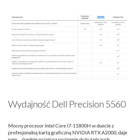
Wydajność Dell Precision 5560
Mocny procesor Intel Core i7-11800H w duecie z
profesjonalną kartą graficzną NVIDIA RTX A2000, daje
nam… średnie osiągi na poziomie dużo tańszych