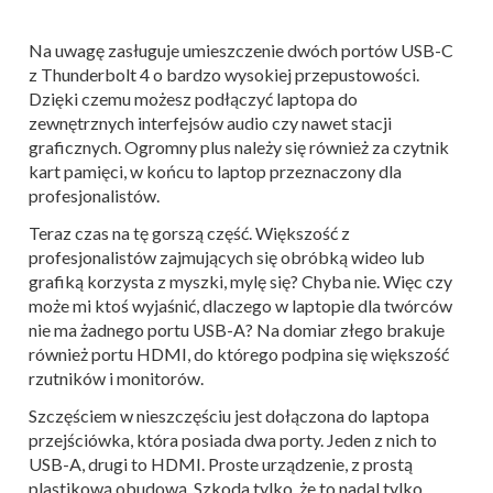
Na uwagę zasługuje umieszczenie dwóch portów USB-C
z Thunderbolt 4 o bardzo wysokiej przepustowości.
Dzięki czemu możesz podłączyć laptopa do
zewnętrznych interfejsów audio czy nawet stacji
graficznych. Ogromny plus należy się również za czytnik
kart pamięci, w końcu to laptop przeznaczony dla
profesjonalistów.
Teraz czas na tę gorszą część. Większość z
profesjonalistów zajmujących się obróbką wideo lub
grafiką korzysta z myszki, mylę się? Chyba nie. Więc czy
może mi ktoś wyjaśnić, dlaczego w laptopie dla twórców
nie ma żadnego portu USB-A? Na domiar złego brakuje
również portu HDMI, do którego podpina się większość
rzutników i monitorów.
Szczęściem w nieszczęściu jest dołączona do laptopa
przejściówka, która posiada dwa porty. Jeden z nich to
USB-A, drugi to HDMI. Proste urządzenie, z prostą
plastikową obudową. Szkoda tylko, że to nadal tylko