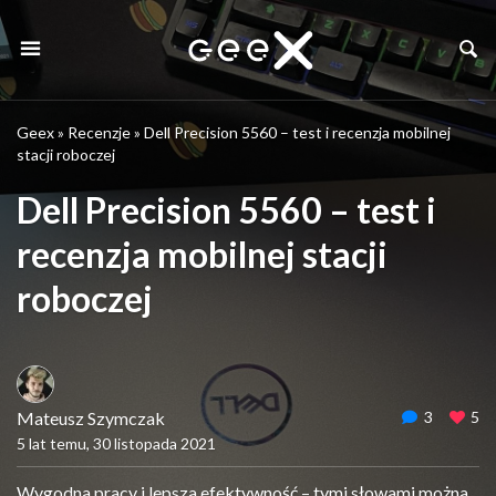
Geex
»
Recenzje
»
Dell Precision 5560 – test i recenzja mobilnej
stacji roboczej
Dell Precision 5560 – test i
recenzja mobilnej stacji
roboczej
Mateusz Szymczak
3
5
5 lat temu, 30 listopada 2021
Wygodna pracy i lepsza efektywność – tymi słowami można