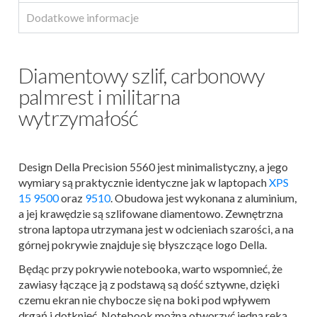
Dodatkowe informacje
Diamentowy szlif, carbonowy
palmrest i militarna
wytrzymałość
Design Della Precision 5560 jest minimalistyczny, a jego
wymiary są praktycznie identyczne jak w laptopach
XPS
15 9500
oraz
9510
. Obudowa jest wykonana z aluminium,
a jej krawędzie są szlifowane diamentowo. Zewnętrzna
strona laptopa utrzymana jest w odcieniach szarości, a na
górnej pokrywie znajduje się błyszczące logo Della.
Będąc przy pokrywie notebooka, warto wspomnieć, że
zawiasy łączące ją z podstawą są dość sztywne, dzięki
czemu ekran nie chybocze się na boki pod wpływem
drgań i dotknięć. Notebook można otworzyć jedną ręką,