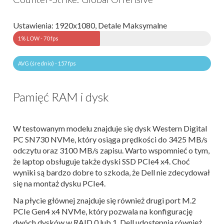
Ustawienia: 1920x1080, Detale Maksymalne
1% LOW - 70 fps
AVG (średnio) - 157 fps
Pamięć RAM i dysk
W testowanym modelu znajduje się dysk Western Digital
PC SN730 NVMe, który osiąga prędkości do 3425 MB/s
odczytu oraz 3100 MB/s zapisu. Warto wspomnieć o tym,
że laptop obsługuje także dyski SSD PCIe4 x4. Choć
wyniki są bardzo dobre to szkoda, że Dell nie zdecydował
się na montaż dysku PCIe4.
Na płycie głównej znajduje się również drugi port M.2
PCIe Gen4 x4 NVMe, który pozwala na konfigurację
dwóch dysków w RAID 0 lub 1. Dell udostępnia również