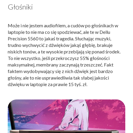
Głośniki
Może i nie jestem audiofilem, a cudów po głośnikach w
laptopie to nie ma co się spodziewać, ale te w Dellu
Precision 5560 to jakaś tragedia. Słuchając muzyki,
trudno wychwycić z dźwięków jakąś głębię, brakuje
niskich tonów, a te wysokie przebijają się ponad środek.
To nie wszystko, jeśli przekroczysz 55% głośności
maksymalnej, membrany zaczynają trzeszczeć. Fakt
faktem wydobywający się z nich dźwięk jest bardzo
głośny, ale to nie usprawiedliwia tak słabej jakości
dźwięku w laptopie za prawie 15 tyś. zł.