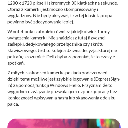
1280 x 1720 pikseli i skromnych 30 klatkach na sekundę.
Obraz z kamerki jest mocno skompresowany i
wygładzony. Nie będę ukrywał, że w tej klasie laptopa
powinno być zdecydowanie lepiej.
W notebooku zabrakło również jakiejkolwiek formy
wyłączenia kamerki. Nie znajdziesz tutaj fizycznej
zaślepki, dedykowanego przełącznika czy skrótu
klawiszowego. Jest to kolejna dziwna decyzja, której nie
potrafię zrozumieć. Dell chyba zapomniał, że to czasy e-
spotkań.
Z miłych zaskoczeń kamerka posiada podczerwień,
dzięki temu możliwe jest szybkie logowanie (ExpressSign-
in) za pomocą funkcji Windows Hello. Przyznam, że to
wygodne rozwiązanie pozwalające rozpocząć pracę bez
konieczności wpisywania hasła lub skanowania odcisku
palca.