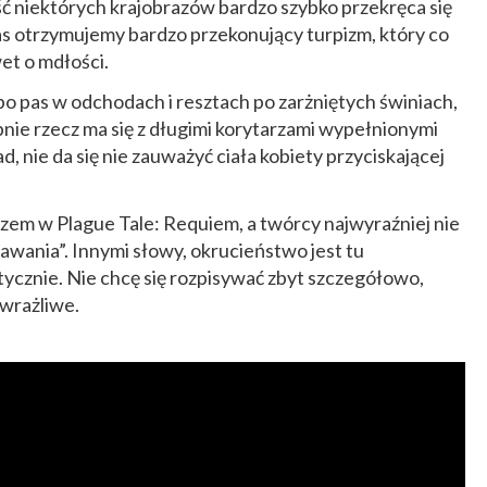
ć niektórych krajobrazów bardzo szybko przekręca się
as otrzymujemy bardzo przekonujący turpizm, który co
et o mdłości.
o pas w odchodach i resztach po zarżniętych świniach,
bnie rzecz ma się z długimi korytarzami wypełnionymi
d, nie da się nie zauważyć ciała kobiety przyciskającej
zem w Plague Tale: Requiem, a twórcy najwyraźniej nie
dawania”. Innymi słowy, okrucieństwo jest tu
ycznie. Nie chcę się rozpisywać zbyt szczegółowo,
 wrażliwe.