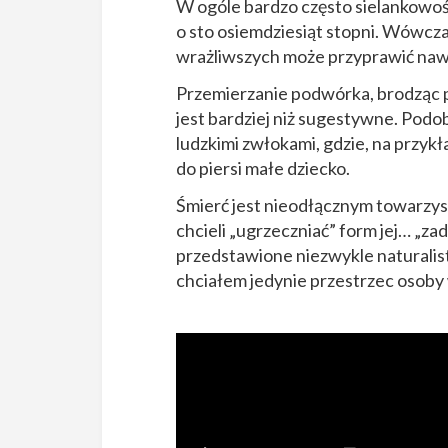
W ogóle bardzo często sielankowoś
o sto osiemdziesiąt stopni. Wówcz
wrażliwszych może przyprawić naw
Przemierzanie podwórka, brodząc p
jest bardziej niż sugestywne. Podo
ludzkimi zwłokami, gdzie, na przykła
do piersi małe dziecko.
Śmierć jest nieodłącznym towarzys
chcieli „ugrzeczniać” form jej… „za
przedstawione niezwykle naturalist
chciałem jedynie przestrzec osoby