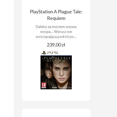
PlayStation A Plague Tale:
Requiem
Daleko za morzem wzywa
wyspa… Wyrusz we
wstrząsającą podróż po…
239,00 zł