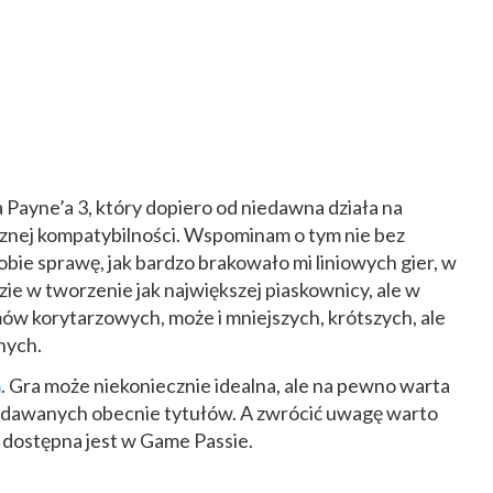
Payne’a 3, który dopiero od niedawna działa na
nej kompatybilności. Wspominam o tym nie bez
ie sprawę, jak bardzo brakowało mi liniowych gier, w
zie w tworzenie jak największej piaskownicy, ale w
w korytarzowych, może i mniejszych, krótszych, ale
nych.
m
. Gra może niekoniecznie idealna, ale na pewno warta
wydawanych obecnie tytułów. A zwrócić uwagę warto
y dostępna jest w Game Passie.