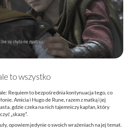
ale to wszystko
ale: Requiem to bezpośrednia kontynuacja tego, co
onie. Amicia i Hugo de Rune, razem z matką i jej
ta, gdzie czeka na nich tajemniczy kapłan, który
zyć „skazę”.
uły, opowiem jedynie o swoich wrażeniach na jej temat.