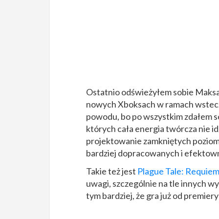
Ostatnio odświeżyłem sobie Maksa 
nowych Xboksach w ramach wstecz
powodu, bo po wszystkim zdałem sob
których cała energia twórcza nie id
projektowanie zamkniętych poziomó
bardziej dopracowanych i efektow
Takie też jest
Plague Tale: Requie
uwagi, szczególnie na tle innych 
tym bardziej, że gra już od premier