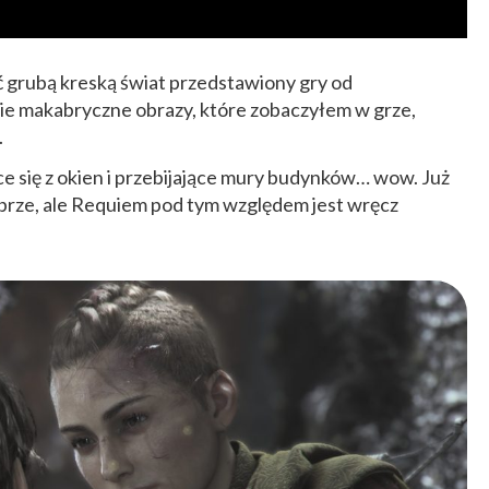
ić grubą kreską świat przedstawiony gry od
kie makabryczne obrazy, które zobaczyłem w grze,
.
e się z okien i przebijające mury budynków… wow. Już
obrze, ale Requiem pod tym względem jest wręcz