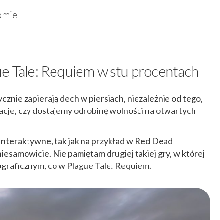
omie
ue Tale: Requiem w stu procentach
ycznie zapierają dech w piersiach, niezależnie od tego,
kacje, czy dostajemy odrobinę wolności na otwartych
t interaktywne, tak jak na przykład w Red Dead
esamowicie. Nie pamiętam drugiej takiej gry, w której
tograficznym, co w Plague Tale: Requiem.