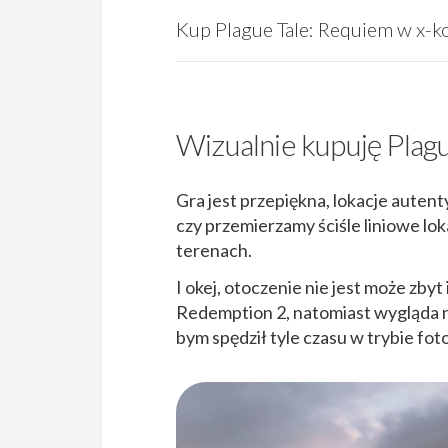
Kup Plague Tale: Requiem w x-k
Wizualnie kupuję Plag
Gra jest przepiękna, lokacje autent
czy przemierzamy ściśle liniowe lo
terenach.
I okej, otoczenie nie jest może zby
Redemption 2, natomiast wygląda ni
bym spędził tyle czasu w trybie fo