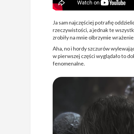
Ja sam najczęściej potrafię oddziel
rzeczywistości, a jednak te wszyst
zrobiły na mnie olbrzymie wrażenie
Aha, no i hordy szczurów wylewając
w pierwszej części wyglądało to d
fenomenalne.