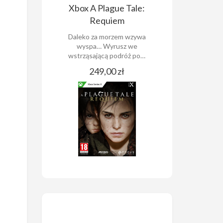
Xbox A Plague Tale:
Requiem
Daleko za morzem wzywa
wyspa… Wyrusz we
wstrząsającą podróż po…
249,00 zł