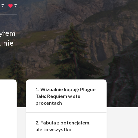
7
7
byłem
… nie
Udostępnij
1. Wizualnie kupuję Plague
Tale: Requiem w stu
procentach
2. Fabuła z potencjałem,
ale to wszystko