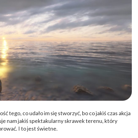
ć tego, co udało im się stworzyć, bo co jakiś czas akcja
nuje nam jakiś spektakularny skrawek terenu, który
rować. I to jest świetne.