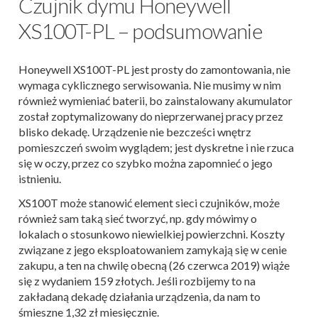
Czujnik dymu Honeywell
XS100T-PL – podsumowanie
Honeywell XS100T-PL jest prosty do zamontowania, nie
wymaga cyklicznego serwisowania. Nie musimy w nim
również wymieniać baterii, bo zainstalowany akumulator
został zoptymalizowany do nieprzerwanej pracy przez
blisko dekadę. Urządzenie nie bezcześci wnętrz
pomieszczeń swoim wyglądem; jest dyskretne i nie rzuca
się w oczy, przez co szybko można zapomnieć o jego
istnieniu.
XS100T może stanowić element sieci czujników, może
również sam taką sieć tworzyć, np. gdy mówimy o
lokalach o stosunkowo niewielkiej powierzchni. Koszty
związane z jego eksploatowaniem zamykają się w cenie
zakupu, a ten na chwilę obecną (26 czerwca 2019) wiąże
się z wydaniem 159 złotych. Jeśli rozbijemy to na
zakładaną dekadę działania urządzenia, da nam to
śmieszne 1,32 zł miesięcznie.