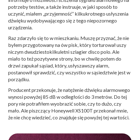
potrzeby testów, a także instruuje, w jaki sposób to
uczynić, miałem „przyjemność” kilkukrotnego usłyszenia
dźwięku wydobywającego się z tego niepozornego
urządzenia.
Raz zdarzyło się to w mieszkaniu. Muszę przyznać, że nie
byłem przygotowany na ów pisk, który torturował uszy
niczym dwudziestokilkuletni szlagier disco polo. Ale
miało to też pozytywne strony, bo w chwilę potem do
drzwi zapukał sąsiad, który, usłyszawszy alarm,
postanowił sprawdzić, czy wszystko w sąsiedztwie jest w
porządku.
Producent przekonuje, że natężenie dźwięku alarmowego
wynosi powyżej 85 dB w odległości do 3 metrów. Do tej
pory nie potrafiłem wyobrazić sobie, czy to dużo, czy
mało. Ale piszczący Honeywell XS100T przekonał mnie,
że nie chcę wiedzieć, co znajduje się powyżej tej wartości.