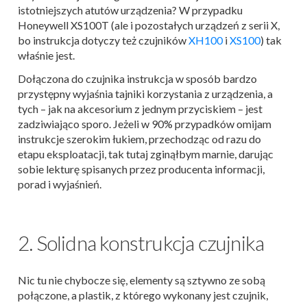
istotniejszych atutów urządzenia? W przypadku
Honeywell XS100T (ale i pozostałych urządzeń z serii X,
bo instrukcja dotyczy też czujników
XH100
i
XS100
) tak
właśnie jest.
Dołączona do czujnika instrukcja w sposób bardzo
przystępny wyjaśnia tajniki korzystania z urządzenia, a
tych – jak na akcesorium z jednym przyciskiem – jest
zadziwiająco sporo. Jeżeli w 90% przypadków omijam
instrukcje szerokim łukiem, przechodząc od razu do
etapu eksploatacji, tak tutaj zginąłbym marnie, darując
sobie lekturę spisanych przez producenta informacji,
porad i wyjaśnień.
2. Solidna konstrukcja czujnika
Nic tu nie chybocze się, elementy są sztywno ze sobą
połączone, a plastik, z którego wykonany jest czujnik,