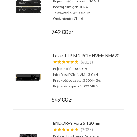
Pojemność całkowita:
16 GB
Rodzaj pamięci:
DDR4
Taktowanie:
3200 MHz
Opóźnienie:
CL 16
749,00 zł
Lexar 1TB M.2 PCIe NVMe NM620
★★★★★★
(6011)
Pojemność:
1000 GB
Interfejs:
PCIe NVMe 3.0 x4
Prędkość odczytu:
3300 MB/s
Prędkość zapisu:
3000 MB/s
649,00 zł
ENDORFY Fera 5 120mm
★★★★★★
(2025)
Rodzaj chłodzenia:
Aktywne