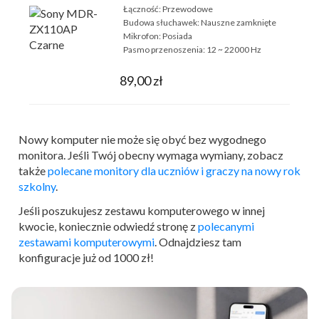
Łączność:
Przewodowe
Budowa słuchawek:
Nauszne zamknięte
Mikrofon:
Posiada
Pasmo przenoszenia:
12 ~ 22000 Hz
89,00 zł
Nowy komputer nie może się obyć bez wygodnego
monitora. Jeśli Twój obecny wymaga wymiany, zobacz
także
polecane monitory dla uczniów i graczy na nowy rok
szkolny
.
Jeśli poszukujesz zestawu komputerowego w innej
kwocie, koniecznie odwiedź stronę z
polecanymi
zestawami komputerowymi
. Odnajdziesz tam
konfiguracje już od 1000 zł!