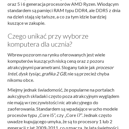
oraz 5 i 6 generacja procesorów AMD Ryzen. Wiodącym
standardem są pamięci RAM typu DDR4, ale DDR5 z dnia
na dzień stają się tańsze, a co za tym idzie bardziej
kuszące w zakupie.
Czego unikać przy wyborze
komputera dla ucznia?
Wbrew pozorom na rynku oferowanych jest wiele
komputerów kuszących niską ceną oraz z pozoru
atrakcyjnymi parametrami. Slogany takie jak
procesor
Intel
,
dysk tysiąc
,
grafika 2 GB
, nie są przecież chyba
nikomu obce.
Miejmy jednak świadomość, że popularne na portalach
aukcyjnych składaki często poza atrakcyjnym wyglądem
nie mają w rzeczywistości nic atrakcyjnego do
zaoferowania. Standardem są wpadające w ucho modele
procesów typu „Core i5”, czy „Core i7”. Jednak często
uwadze kupującego umyka, że są to procesory 1 lub 2
generacji z lat 2009-2011, co oznacza, że lata świetności