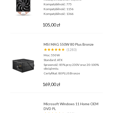
Kompatybilność:
775
Kompatybilność:
1156
Kompatybilność:
1366
105,00 zł
MSI MAG 550W 80 Plus Bronze
★★★★★★
(1283)
Moc:
550 W
Standard:
ATX
Sprawność:
85% przy 230V oraz 20-100%
obciążeniu.
Certyfikat:
80 PLUS Bronze
169,00 zł
Microsoft Windows 11 Home OEM
DVD PL