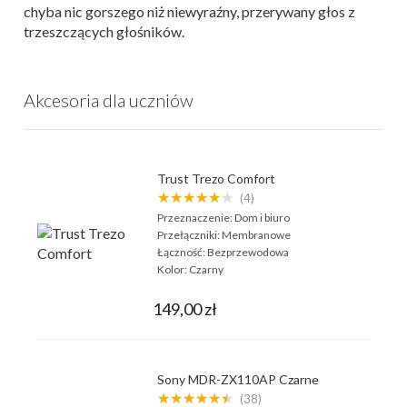
chyba nic gorszego niż niewyraźny, przerywany głos z
trzeszczących głośników.
Akcesoria dla uczniów
Trust Trezo Comfort
★★★★★★
(4)
Przeznaczenie:
Dom i biuro
Przełączniki:
Membranowe
Łączność:
Bezprzewodowa
Kolor:
Czarny
149,00 zł
Sony MDR-ZX110AP Czarne
★★★★★★
(38)