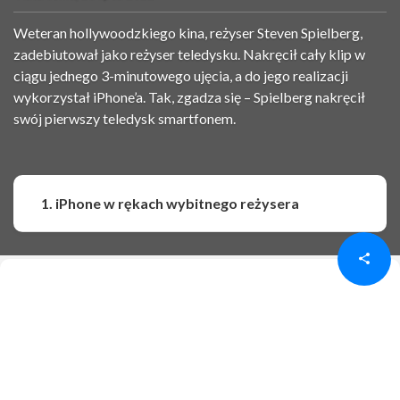
Weteran hollywoodzkiego kina, reżyser Steven Spielberg,
zadebiutował jako reżyser teledysku. Nakręcił cały klip w
ciągu jednego 3-minutowego ujęcia, a do jego realizacji
wykorzystał iPhone’a. Tak, zgadza się – Spielberg nakręcił
swój pierwszy teledysk smartfonem.
Udostępnij
Udostępnij
1. iPhone w rękach wybitnego reżysera