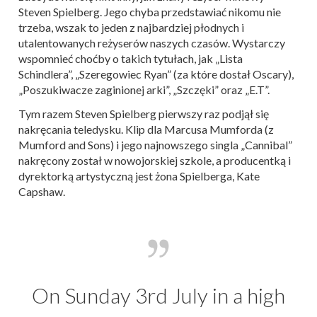
Steven Spielberg. Jego chyba przedstawiać nikomu nie
trzeba, wszak to jeden z najbardziej płodnych i
utalentowanych reżyserów naszych czasów. Wystarczy
wspomnieć choćby o takich tytułach, jak „Lista
Schindlera”, „Szeregowiec Ryan” (za które dostał Oscary),
„Poszukiwacze zaginionej arki”, „Szczęki” oraz „E.T”.
Tym razem Steven Spielberg pierwszy raz podjął się
nakręcania teledysku. Klip dla Marcusa Mumforda (z
Mumford and Sons) i jego najnowszego singla „Cannibal”
nakręcony został w nowojorskiej szkole, a producentką i
dyrektorką artystyczną jest żona Spielberga, Kate
Capshaw.
On Sunday 3rd July in a high