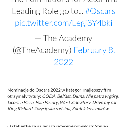
Leading Role go to...
#Oscars
pic.twitter.com/Legj3Y4bki
— The Academy
(@TheAcademy)
February 8,
2022
Nominacje do Oscara 2022 w kategorii najlepszy film
otrzymały tytuły:
CODA
,
Belfast
,
Diuna
,
Nie patrz w górę,
Licorice Pizza
,
Psie Pazury
,
West Side Story
,
Drive my car
,
King Richard. Zwycięska rodzina
, Zaułek koszmarów.
O statuetkę za najlepszą reżyserię powalczą: Steven