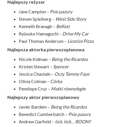
Najlepszy reżyser
Jane Campion –
Psie pazury
Steven Spielberg –
West Side Story
Kenneth Branagh –
Belfast
Ryûsuke Hamaguchi –
Drive My Car
Paul Thomas Anderson –
Licorice Pizza
Najlepsza aktorka pierwszoplanowa
Nicole Kidman –
Being the Ricardos
Kristen Stewart –
Spencer
Jessica Chastain –
Oczy Tammy Faye
Olivia Colman –
Córka
Penélope Cruz –
Matki równoległe
Najlepszy aktor pierwszoplanowy
Javier Bardem –
Being the Ricardos
Benedict Cumberbatch –
Psie pazury
Andrew Garfield –
tick, tick… BOOM!