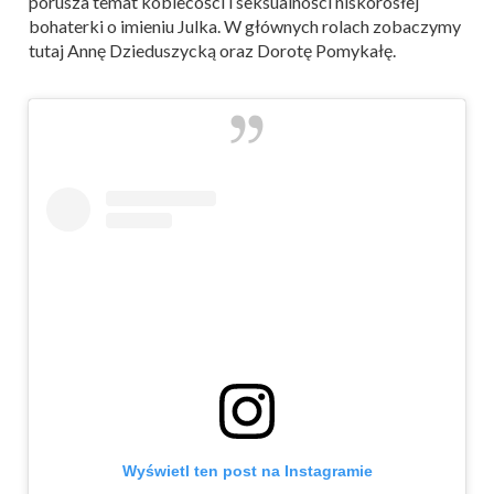
porusza temat kobiecości i seksualności niskorosłej
bohaterki o imieniu Julka. W głównych rolach zobaczymy
tutaj Annę Dzieduszycką oraz Dorotę Pomykałę.
Wyświetl ten post na Instagramie