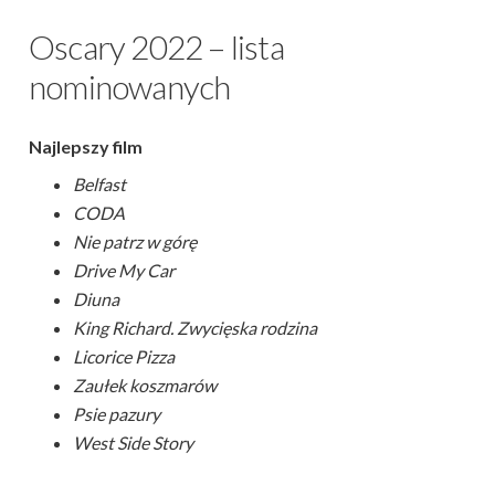
Oscary 2022 – lista
nominowanych
Najlepszy film
Belfast
CODA
Nie patrz w górę
Drive My Car
Diuna
King Richard. Zwycięska rodzina
Licorice Pizza
Zaułek koszmarów
Psie pazury
West Side Story