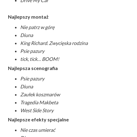
Drive My Car
Najlepszy montaż
Nie patrz w górę
Diuna
King Richard. Zwycięska rodzina
Psie pazury
tick, tick… BOOM!
Najlepsza scenografia
Psie pazury
Diuna
Zaułek koszmarów
Tragedia Makbeta
West Side Story
Najlepsze efekty specjalne
Nie czas umierać