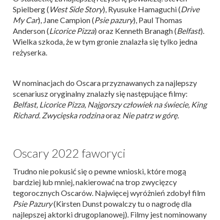
Spielberg (
West Side Story
), Ryusuke Hamaguchi (
Drive
My Car
), Jane Campion (
Psie pazury
), Paul Thomas
Anderson (
Licorice Pizza
) oraz Kenneth Branagh (
Belfast
).
Wielka szkoda, że w tym gronie znalazła się tylko jedna
reżyserka.
W nominacjach do Oscara przyznawanych za najlepszy
scenariusz oryginalny znalazły się następujące filmy:
Belfast, Licorice Pizza,
Najgorszy człowiek na świecie
, King
Richard. Zwycięska rodzina
oraz
Nie patrz w górę.
Oscary 2022 faworyci
Trudno nie pokusić się o pewne wnioski, które mogą
bardziej lub mniej, nakierować na trop zwycięzcy
tegorocznych Oscarów. Najwięcej wyróżnień zdobył film
Psie Pazury
(Kirsten Dunst powalczy tu o nagrodę dla
najlepszej aktorki drugoplanowej). Filmy jest nominowany