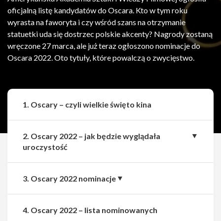
oficjalną listę kandydatów do Oscara. Kto w tym roku
wyrasta na faworyta i czy wśród szans na otrzymanie
statuetki uda się dostrzec polskie akcenty? Nagrody zostaną
wręczone 27 marca, ale już teraz ogłoszono nominacje do
Oscara 2022. Oto tytuły, które powalczą o zwycięstwo.
1. Oscary – czyli wielkie święto kina
2. Oscary 2022 – jak będzie wyglądała
uroczystość
3. Oscary 2022 nominacje
Udostępnij
Udostępnij
4. Oscary 2022 – lista nominowanych