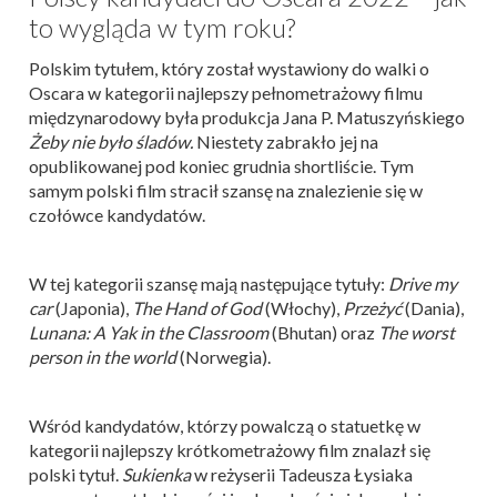
to wygląda w tym roku?
Polskim tytułem, który został wystawiony do walki o
Oscara w kategorii najlepszy pełnometrażowy filmu
międzynarodowy była produkcja Jana P. Matuszyńskiego
Żeby nie było śladów.
Niestety zabrakło jej na
opublikowanej pod koniec grudnia shortliście. Tym
samym polski film stracił szansę na znalezienie się w
czołówce kandydatów.
W tej kategorii szansę mają następujące tytuły:
Drive my
car
(Japonia),
The Hand of God
(Włochy),
Przeżyć
(Dania),
Lunana: A Yak in the Classroom
(Bhutan) oraz
The worst
person in the world
(Norwegia).
Wśród kandydatów, którzy powalczą o statuetkę w
kategorii najlepszy krótkometrażowy film znalazł się
polski tytuł.
Sukienka
w reżyserii Tadeusza Łysiaka