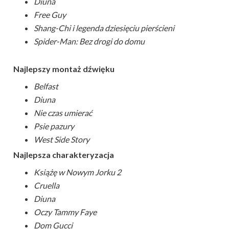
Diuna
Free Guy
Shang-Chi i legenda dziesięciu pierścieni
Spider-Man: Bez drogi do domu
Najlepszy montaż dźwięku
Belfast
Diuna
Nie czas umierać
Psie pazury
West Side Story
Najlepsza charakteryzacja
Książę w Nowym Jorku 2
Cruella
Diuna
Oczy Tammy Faye
Dom Gucci