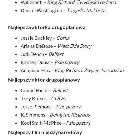
Will Smith –
King Richard. Zwycięska rodzina
Denzel Washington –
Tragedia Makbeta
Najlepsza aktorka drugoplanowa
Jessie Buckley –
Córka
Ariana DeBose –
West Side Story
Judi Dench –
Belfast
Kirsten Dunst –
Psie pazury
Aunjanue Ellis –
King Richard. Zwycięska rodzina
Najlepszy aktor drugoplanowy
Ciarán Hinds –
Belfast
Troy Kotsur –
CODA
Jesse Plemons –
Psie pazury
K. Simmons –
Being the Ricardos
Kodi Smit-McPhee –
Psie pazury
Najlepszy film międzynarodowy