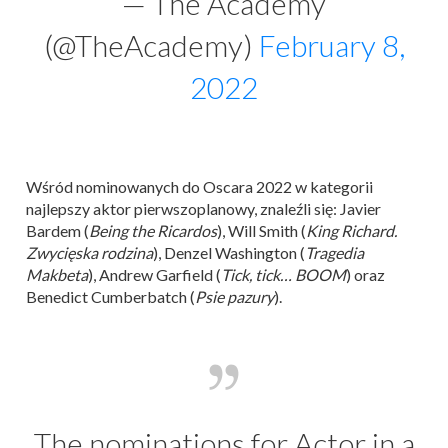
— The Academy
(@TheAcademy)
February 8,
2022
Wśród nominowanych do Oscara 2022 w kategorii
najlepszy aktor pierwszoplanowy, znaleźli się: Javier
Bardem (
Being the Ricardos
), Will Smith (
King Richard.
Zwycięska rodzina
), Denzel Washington (
Tragedia
Makbeta
), Andrew Garfield (
Tick, tick… BOOM
) oraz
Benedict Cumberbatch (
Psie pazury
).
The nominations for Actor in a