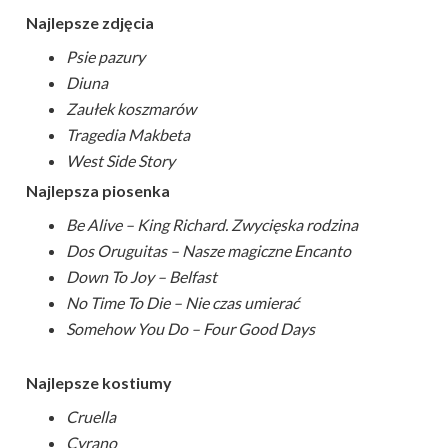
Najlepsze zdjęcia
Psie pazury
Diuna
Zaułek koszmarów
Tragedia Makbeta
West Side Story
Najlepsza piosenka
Be Alive – King Richard. Zwycięska rodzina
Dos Oruguitas – Nasze magiczne Encanto
Down To Joy – Belfast
No Time To Die – Nie czas umierać
Somehow You Do – Four Good Days
Najlepsze kostiumy
Cruella
Cyrano