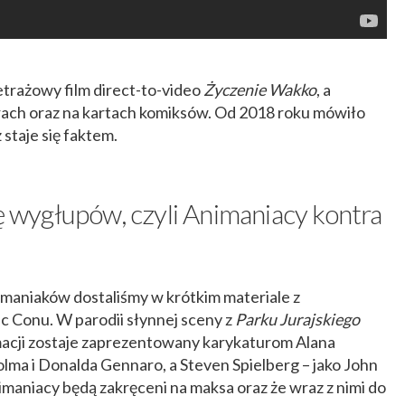
trażowy film direct-to-video
Życzenie Wakko
, a
rach oraz na kartach komiksów. Od 2018 roku mówiło
 staje się faktem.
hę wygłupów, czyli Animaniacy kontra
maniaków dostaliśmy w krótkim materiale z
 Conu. W parodii słynnej sceny z
Parku Jurajskiego
macji zostaje zaprezentowany karykaturom Alana
colma i Donalda Gennaro, a Steven Spielberg – jako John
aniacy będą zakręceni na maksa oraz że wraz z nimi do