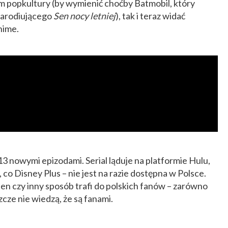
m popkultury (by wymienić choćby Batmobil, który
 parodiującego
Sen nocy letniej
), tak i teraz widać
nime.
13 nowymi epizodami. Serial ląduje na platformie Hulu,
 co Disney Plus – nie jest na razie dostępna w Polsce.
ten czy inny sposób trafi do polskich fanów – zarówno
szcze nie wiedzą, że są fanami.