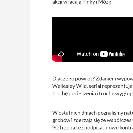
akcji wracają Pinky i Mózg.
Dlaczego powrót? Zdaniem wypowi
Wellesley Wild, serial reprezentuje 
trochę pocieszenia i trochę wygłu
W ostatnich dniach poznaliśmy nato
grobów i zderzają się ze współczes
90.Trzeba też podpisać nowe kontra