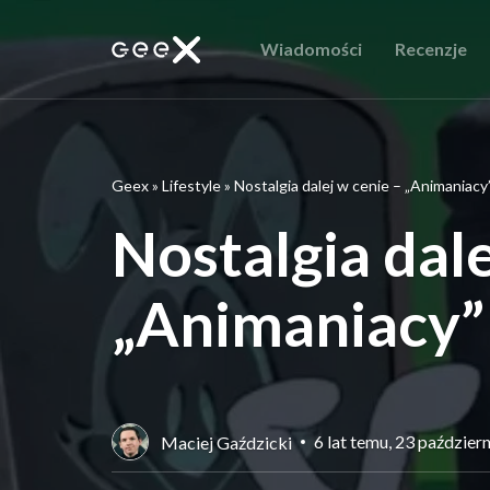
Wiadomości
Recenzje
Geex
»
Lifestyle
»
Nostalgia dalej w cenie – „Animaniacy
Nostalgia dale
„Animaniacy”
6 lat temu, 23 paździer
Maciej Gaździcki