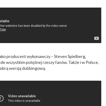
 jako producent wykonawczy – Steven Spielberg,
ede wszystkim potężnej rzeszy fanów. Także i w Polsce,
 dobrą wersją dubbingową.