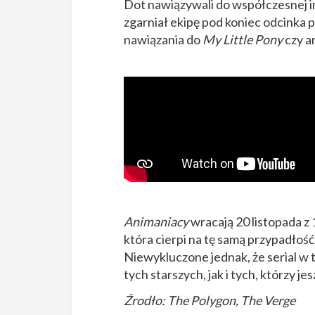
Dot nawiązywali do współczesnej i
zgarniał ekipę pod koniec odcinka
nawiązania do
My Little Pony
czy a
Animaniacy
wracają 20 listopada z 
która cierpi na tę samą przypadłość,
Niewykluczone jednak, że serial w 
tych starszych, jak i tych, którzy je
Źrodło: The Polygon, The Verge