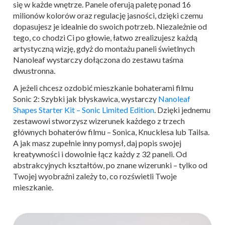
się w każde wnętrze. Panele oferują paletę ponad 16
milionów kolorów oraz regulację jasności, dzięki czemu
dopasujesz je idealnie do swoich potrzeb. Niezależnie od
tego, co chodzi Ci po głowie, łatwo zrealizujesz każdą
artystyczną wizję, gdyż do montażu paneli świetlnych
Nanoleaf wystarczy dołączona do zestawu taśma
dwustronna.
A jeżeli chcesz ozdobić mieszkanie bohaterami filmu
Sonic 2: Szybki jak błyskawica, wystarczy
Nanoleaf
Shapes Starter Kit – Sonic Limited Edition
. Dzięki jednemu
zestawowi stworzysz wizerunek każdego z trzech
głównych bohaterów filmu – Sonica, Knucklesa lub Tailsa.
A jak masz zupełnie inny pomysł, daj popis swojej
kreatywności i dowolnie łącz każdy z 32 paneli. Od
abstrakcyjnych kształtów, po znane wizerunki – tylko od
Twojej wyobraźni zależy to, co rozświetli Twoje
mieszkanie.