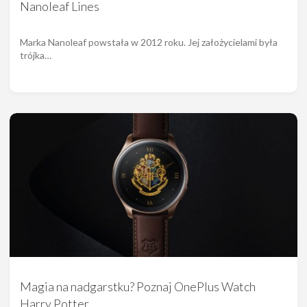
Nanoleaf Lines
Marka Nanoleaf powstała w 2012 roku. Jej założycielami była
trójka…
Magia na nadgarstku? Poznaj OnePlus Watch
Harry Potter…