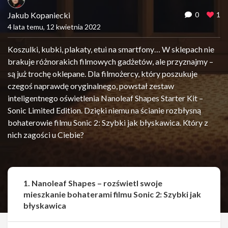
Jakub Kopaniecki
0
1
4 lata temu, 12 kwietnia 2022
Koszulki, kubki, plakaty, etui na smartfony… W sklepach nie
brakuje różnorakich filmowych gadżetów, ale przyznajmy –
są już trochę oklepane. Dla filmożercy, który poszukuje
czegoś naprawdę oryginalnego, powstał zestaw
inteligentnego oświetlenia Nanoleaf Shapes Starter Kit –
Sonic Limited Edition. Dzięki niemu na ścianie rozbłysną
bohaterowie filmu Sonic 2: Szybki jak błyskawica. Który z
nich zagości u Ciebie?
1. Nanoleaf Shapes – rozświetl swoje
mieszkanie bohaterami filmu Sonic 2: Szybki jak
błyskawica