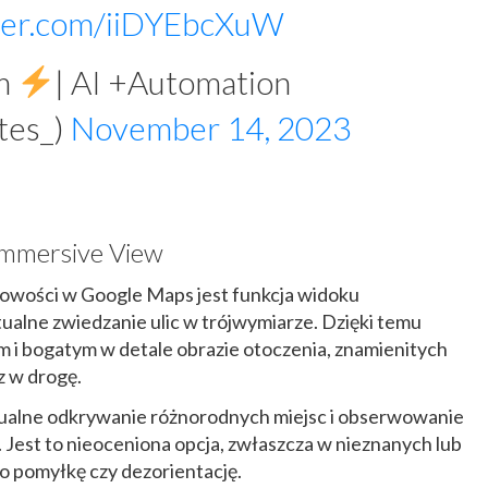
tter.com/iiDYEbcXuW
am
| AI +Automation
tes_)
November 14, 2023
Immersive View
nowości w Google Maps jest funkcja widoku
ualne zwiedzanie ulic w trójwymiarze. Dzięki temu
m i bogatym w detale obrazie otoczenia, znamienitych
z w drogę.
tualne odkrywanie różnorodnych miejsc i obserwowanie
 Jest to nieoceniona opcja, zwłaszcza w nieznanych lub
 o pomyłkę czy dezorientację.