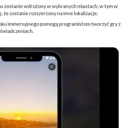
as zostanie wdrożony w wybranych miastach, w tym w
ę, że zostanie rozszerzony na inne lokalizacje.
idoku immersyjnego pomogą programistom tworzyć gry z
oświadczeniach.