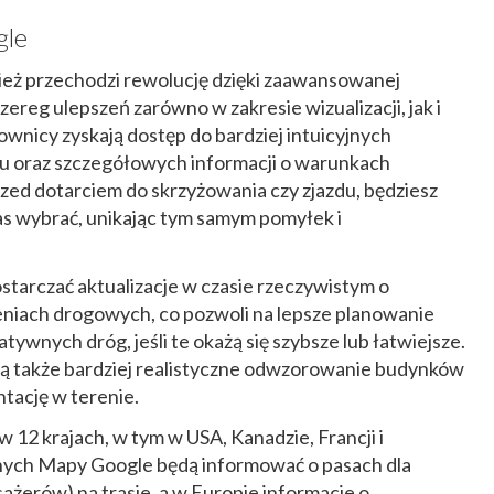
gle
ż przechodzi rewolucję dzięki zaawansowanej
szereg ulepszeń zarówno w zakresie wizualizacji, jak i
ownicy zyskają dostęp do bardziej intuicyjnych
 oraz szczegółowych informacji o warunkach
zed dotarciem do skrzyżowania czy zjazdu, będziesz
as wybrać, unikając tym samym pomyłek i
tarczać aktualizacje w czasie rzeczywistym o
eniach drogowych, co pozwoli na lepsze planowanie
tywnych dróg, jeśli te okażą się szybsze lub łatwiejsze.
są także bardziej realistyczne odwzorowanie budynków
ntację w terenie.
12 krajach, w tym w USA, Kanadzie, Francji i
ych Mapy Google będą informować o pasach dla
ażerów) na trasie, a w Europie informacje o