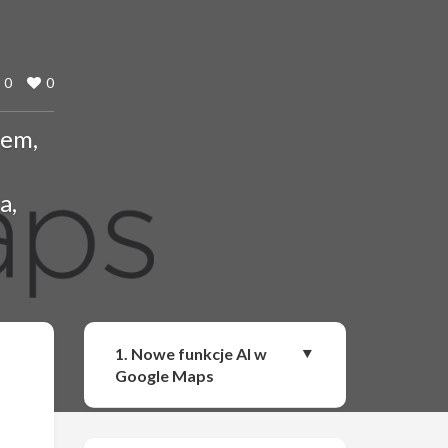
0
0
iem,
a,
Udostępnij
1. Nowe funkcje AI w
Google Maps