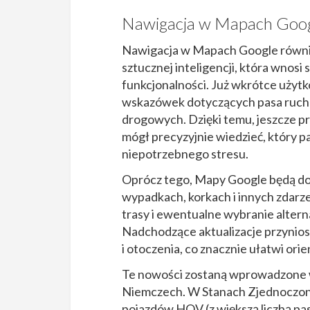
Nawigacja w Mapach Goo
Nawigacja w Mapach Google równie
sztucznej inteligencji, która wnosi 
funkcjonalności. Już wkrótce użytk
wskazówek dotyczących pasa ruchu
drogowych. Dzięki temu, jeszcze pr
mógł precyzyjnie wiedzieć, który p
niepotrzebnego stresu.
Oprócz tego, Mapy Google będą dos
wypadkach, korkach i innych zdarz
trasy i ewentualne wybranie alterna
Nadchodzące aktualizacje przynio
i otoczenia, co znacznie ułatwi orie
Te nowości zostaną wprowadzone w 
Niemczech. W Stanach Zjednoczon
pojazdów HOV (z większą liczbą pas