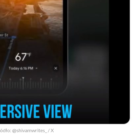
ódło: @shivamwrites_ / X