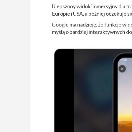
Ulepszony widok immersyjny dla tr
Europie i USA, a później oczekuje si
Google ma nadzieję, że funkcje w
myślą o bardziej interaktywnych d