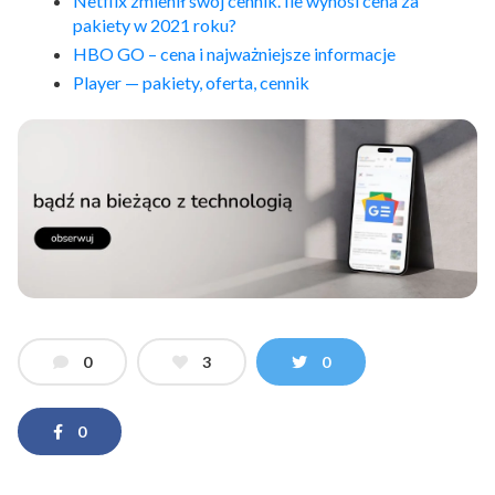
Netflix zmienił swój cennik. Ile wynosi cena za
pakiety w 2021 roku?
HBO GO – cena i najważniejsze informacje
Player — pakiety, oferta, cennik
0
3
0
0