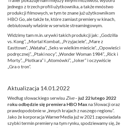
Trailer pokazuje nam między innymi możliwość wyboru
jednego z trzech profili użytkownika, a także mnóstwo
produkcji filmowych, w tym te znane już użytkownikom
HBO Go, ale także te, które zamiast premiery w kinach,
debiutowały właśnie w serwisie streamingowym.
Widzimy tam m.in. urywki takich produkcji jak: „Godzilla
vs. Kong”, „Mortal Kombat, „Przyjaciele”, „Mare z
Easttown”, „Wataha”, „Seks w wielkim mieście”, „Opowieści
podręcznej”, „Ptaki nocy”, „Wonder Woman 1984”, „Rick i
Morty”, „Plotkara” i „Atomówki”, „Joker” i oczywiście
„Gra o tron”.
Aktualizacja 14.01.2022
Według słowackiego serwisu
Zive
–
już 22 lutego 2022
roku odbędzie się premiera HBO Max
na Słowacji oraz
prawdopodobnie w „innych krajach z naszego regionu”.
Jako że korporacja WarnerMedia już w 2021 zapowiadała
szybki termin premiery na tym rynku, spodziewamy się, że