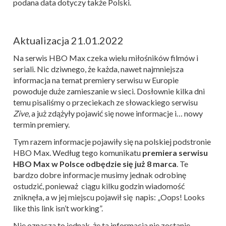
podana data dotyczy także Polski.
Aktualizacja 21.01.2022
Na serwis HBO Max czeka wielu miłośników filmów i
seriali. Nic dziwnego, że każda, nawet najmniejsza
informacja na temat premiery serwisu w Europie
powoduje duże zamieszanie w sieci. Dosłownie kilka dni
temu pisaliśmy o przeciekach ze słowackiego serwisu
Zive
, a już zdążyły pojawić się nowe informacje i… nowy
termin premiery.
Tym razem informacje pojawiły się na polskiej podstronie
HBO Max. Według tego komunikatu
premiera serwisu
HBO Max w Polsce odbędzie się już 8 marca
. Te
bardzo dobre informacje musimy jednak odrobinę
ostudzić, ponieważ ciągu kilku godzin wiadomość
zniknęła, a w jej miejscu pojawił się napis: „Oops! Looks
like this link isn’t working”.
Nie oznacza to jednak, że ta informacja nie zostanie