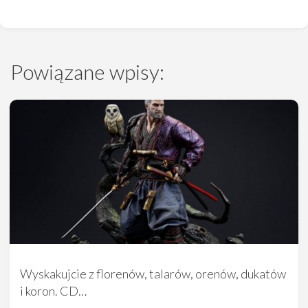
Powiązane wpisy:
Wyskakujcie z florenów, talarów, orenów, dukatów
i koron. CD…