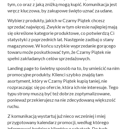
tym, co oraz z jaką zniżką mogą kupić. Komunikacja jest
wręcz kluczowa, by zakupowe święto uznać za udane.
Wybierz produkty, jakich w Czarny Piątek chcesz
sprzedać najwięcej. Zwykle w tym okresie najlepiej mają
się określone kategorie produktowe, co potwierdzą Ci
statystyki z poprzednich lat. Następnie zadbaj o stany
magazynowe. W końcu szybkie wyprzedanie gorącego
towaru może poskutkować tym, że Czarny Piątek nie
spełni zakładanych celów sprzedażowych.
Landing page to świetny sposób na to, by umieścić na nim
promocyjne produkty. Klienci szybko znajdą tam
asortyment, który w Czarny Piątek kupią taniej, nie
rozpraszając się po ofercie, która ich nie interesuje. Tego
typu strony muszą być też dobrze zoptymalizowane,
ponieważ przekierujesz na nie zdecydowaną większość
ruchu.
Z komunikacją wystartuj już nieco wcześniej i miej
przygotowany kalendarz promocji, według którego
informować będziesz klientów o rabatach. Do tych