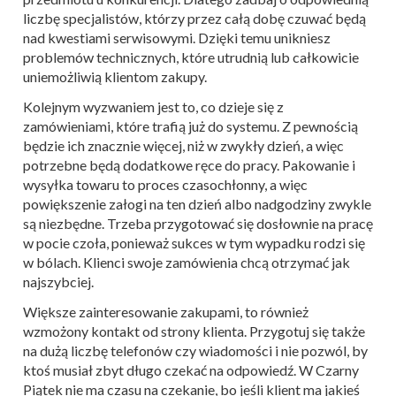
liczbę specjalistów, którzy przez całą dobę czuwać będą
nad kwestiami serwisowymi. Dzięki temu unikniesz
problemów technicznych, które utrudnią lub całkowicie
uniemożliwią klientom zakupy.
Kolejnym wyzwaniem jest to, co dzieje się z
zamówieniami, które trafią już do systemu. Z pewnością
będzie ich znacznie więcej, niż w zwykły dzień, a więc
potrzebne będą dodatkowe ręce do pracy. Pakowanie i
wysyłka towaru to proces czasochłonny, a więc
powiększenie załogi na ten dzień albo nadgodziny zwykle
są niezbędne. Trzeba przygotować się dosłownie na pracę
w pocie czoła, ponieważ sukces w tym wypadku rodzi się
w bólach. Klienci swoje zamówienia chcą otrzymać jak
najszybciej.
Większe zainteresowanie zakupami, to również
wzmożony kontakt od strony klienta. Przygotuj się także
na dużą liczbę telefonów czy wiadomości i nie pozwól, by
ktoś musiał zbyt długo czekać na odpowiedź. W Czarny
Piątek nie ma czasu na czekanie, bo jeśli klient ma jakieś