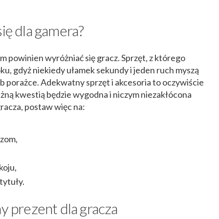
się dla gamera?
ym powinien wyróżniać się gracz. Sprzęt, z którego
ku, gdyż niekiedy ułamek sekundy i jeden ruch myszą
 porażce. Adekwatny sprzęt i akcesoria to oczywiście
ażną kwestią będzie wygodna i niczym niezakłócona
racza, postaw więc na:
czom,
oju,
tytuły.
ny prezent dla gracza