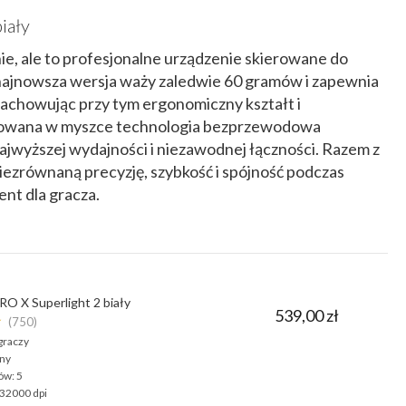
iały
e, ale to profesjonalne urządzenie skierowane do
ajnowsza wersja waży zaledwie 60 gramów i zapewnia
 zachowując przy tym ergonomiczny kształt i
sowana w myszce technologia bezprzewodowa
wyższej wydajności i niezawodnej łączności. Razem z
ezrównaną precyzję, szybkość i spójność podczas
nt dla gracza.
RO X Superlight 2 biały
539,00 zł
★
(750)
graczy
ny
ów:
5
32000 dpi