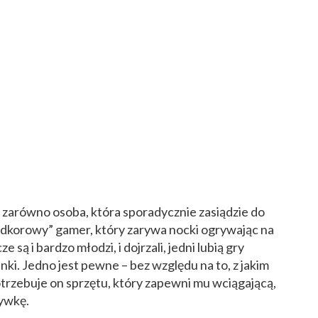
m zarówno osoba, która sporadycznie zasiądzie do
ardkorowy” gamer, który zarywa nocki ogrywając na
są i bardzo młodzi, i dojrzali, jedni lubią gry
nki. Jedno jest pewne – bez względu na to, z jakim
trzebuje on sprzętu, który zapewni mu wciągającą,
ywkę.