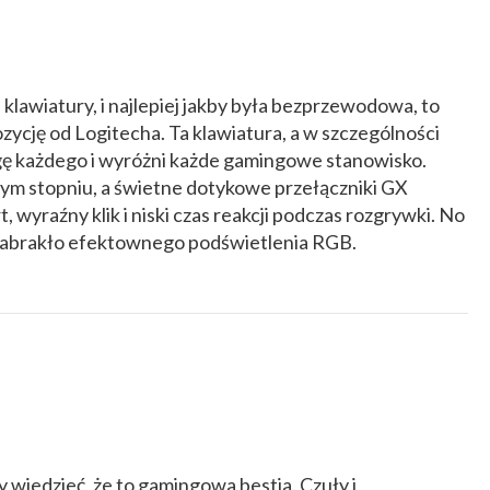
 klawiatury, i najlepiej jakby była bezprzewodowa, to
zycję od Logitecha. Ta klawiatura, a w szczególności
 każdego i wyróżni każde gamingowe stanowisko.
nym stopniu, a świetne dotykowe przełączniki GX
wyraźny klik i niski czas reakcji podczas rozgrywki. No
e zabrakło efektownego podświetlenia RGB.
 wiedzieć, że to gamingowa bestia. Czuły i