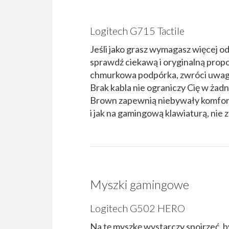
Logitech G715 Tactile
Jeśli jako grasz wymagasz więcej od
sprawdź ciekawą i oryginalną propo
chmurkowa podpórka, zwróci uwagę
Brak kabla nie ograniczy Cię w żad
Brown zapewnią niebywały komfort, 
i jak na gamingową klawiaturą, ni
Myszki gamingowe
Logitech G502 HERO
Na tę myszkę wystarczy spojrzeć, by