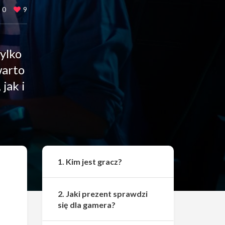
0
9
tylko
warto
jak i
Udostępnij
1. Kim jest gracz?
2. Jaki prezent sprawdzi
się dla gamera?