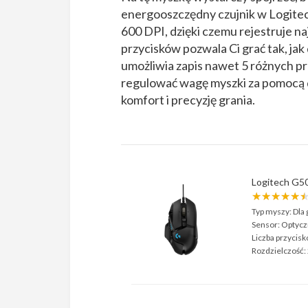
energooszczędny czujnik w Logite
600 DPI, dzięki czemu rejestruje 
przycisków pozwala Ci grać tak, ja
umożliwia zapis nawet 5 różnych pr
regulować wagę myszki za pomocą 
komfort i precyzję grania.
Logitech G
★★★★★
Typ myszy:
Dla 
Sensor:
Optycz
Liczba przycisk
Rozdzielczość: