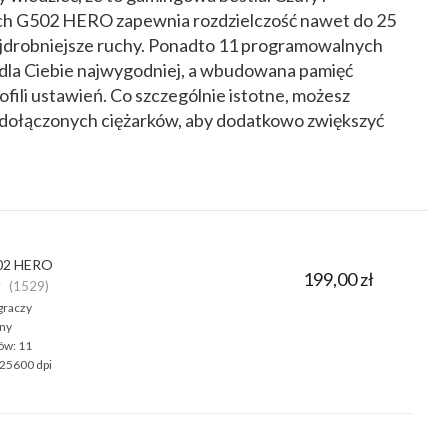
ch G502 HERO zapewnia rozdzielczość nawet do 25
najdrobniejsze ruchy. Ponadto 11 programowalnych
k dla Ciebie najwygodniej, a wbudowana pamięć
ofili ustawień. Co szczególnie istotne, możesz
dołączonych ciężarków, aby dodatkowo zwiększyć
502 HERO
199,00 zł
★
(1529)
graczy
ny
ów:
11
25600 dpi