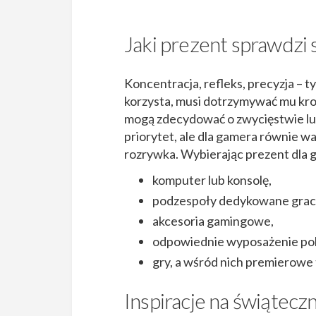
Jaki prezent sprawdzi 
Koncentracja, refleks, precyzja – t
korzysta, musi dotrzymywać mu kro
mogą zdecydować o zwycięstwie lub
priorytet, ale dla gamera równie w
rozrywka. Wybierając prezent dla g
komputer lub konsolę,
podzespoły dedykowane gra
akcesoria gamingowe,
odpowiednie wyposażenie pok
gry, a wśród nich premierowe 
Inspiracje na świątecz