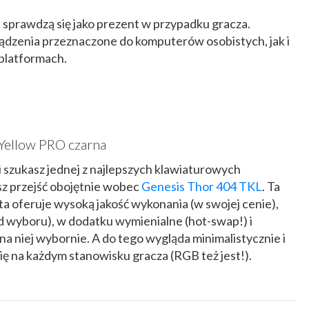
 sprawdzą się jako prezent w przypadku gracza.
ądzenia przeznaczone do komputerów osobistych, jak i
 platformach.
Yellow PRO czarna
sz i szukasz jednej z najlepszych klawiaturowych
esz przejść obojętnie wobec
Genesis Thor 404 TKL
. Ta
a oferuje wysoką jakość wykonania (w swojej cenie),
od wyboru), w dodatku wymienialne (hot-swap!) i
na niej wybornie. A do tego wygląda minimalistycznie i
ię na każdym stanowisku gracza (RGB też jest!).