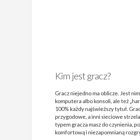
Kim jest gracz?
Gracz niejedno ma oblicze. Jest ni
komputera albo konsoli, ale też „h
100% każdy najświeższy tytuł. Gracze 
przygodowe, a inni sieciowe strzela
typem gracza masz do czynienia, po
komfortową i niezapomnianą rozgr