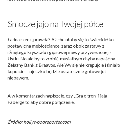
Smocze jajo na Twojej półce
Ładna rzecz, prawda? Aż chciałoby się to świecidełko
postawić na meblościance, zaraz obok zastawy z
rżniętego kryształu i gipsowej mewy przywiezionej z
Ustki. No ale by to zrobić, musiałbym chyba napaść na
Żelazny Bank z Braavos. Ale Wy się nie krępujcie i śmiało
kupujcie – jajeczko będzie ostatecznie gotowe już
niebawem.
A w komentarzach napiszcie, czy „Gra o tron” i jaja
Fabergé to aby dobre połączenie.
Źródło: hollywoodreporter.com