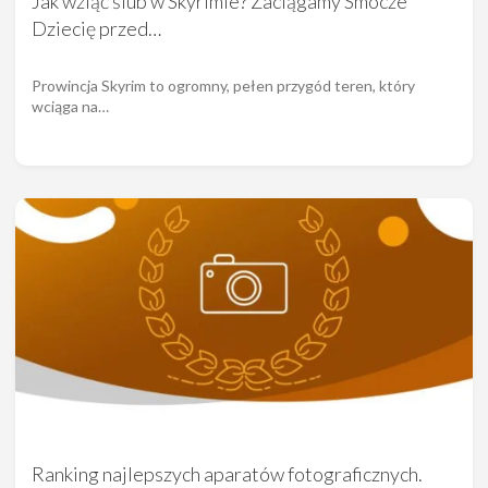
Jak wziąć ślub w Skyrimie? Zaciągamy Smocze
Dziecię przed…
Prowincja Skyrim to ogromny, pełen przygód teren, który
wciąga na…
Ranking najlepszych aparatów fotograficznych.