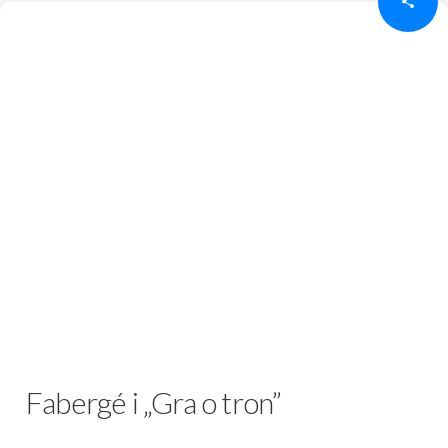
Fabergé i „Gra o tron”