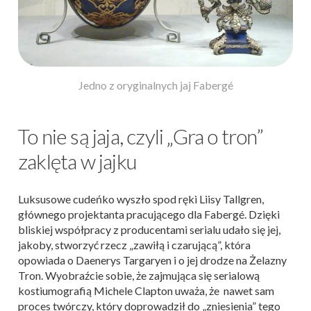
Jedno z oryginalnych jaj Fabergé
To nie są jaja, czyli „Gra o tron”
zaklęta w jajku
Luksusowe cudeńko wyszło spod ręki Liisy Tallgren,
głównego projektanta pracującego dla Fabergé. Dzięki
bliskiej współpracy z producentami serialu udało się jej,
jakoby, stworzyć rzecz „zawiłą i czarującą”, która
opowiada o Daenerys Targaryen i o jej drodze na Żelazny
Tron. Wyobraźcie sobie, że zajmująca się serialową
kostiumografią Michele Clapton uważa, że nawet sam
proces twórczy, który doprowadził do „zniesienia” tego