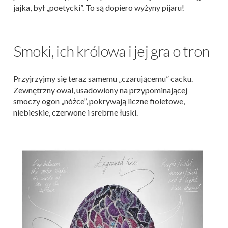
jajka, był „poetycki”. To są dopiero wyżyny pijaru!
Smoki, ich królowa i jej gra o tron
Przyjrzyjmy się teraz samemu „czarującemu” cacku.
Zewnętrzny owal, usadowiony na przypominającej
smoczy ogon „nóżce”, pokrywają liczne fioletowe,
niebieskie, czerwone i srebrne łuski.