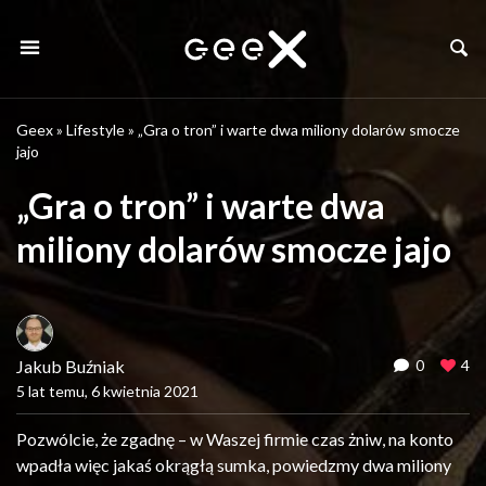
Geex
»
Lifestyle
»
„Gra o tron” i warte dwa miliony dolarów smocze
jajo
„Gra o tron” i warte dwa
miliony dolarów smocze jajo
Jakub Buźniak
0
4
5 lat temu, 6 kwietnia 2021
Pozwólcie, że zgadnę – w Waszej firmie czas żniw, na konto
wpadła więc jakaś okrągłą sumka, powiedzmy dwa miliony