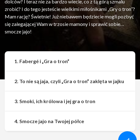
dolców? I teraz nie za bardzo wiecie, co z tą górą szmalu
zrobić? I do tego jesteście wielkimi miłośnikami „Gry o tron”?
Mam rację? Świetnie! Już niebawem będziecie mogli pozbyć
się zalegającej Wam w trzosie mamony i sprawić sobie…
smocze jajo!
1. Fabergé i „Gra o tron”
2. To nie są jaja, czyli „Gra o tron” zaklęta w jajku
3. Smoki, ich królowa i jej gra o tron
Udostępnij
Udostępnij
4. Smocze jajo na Twojej półce