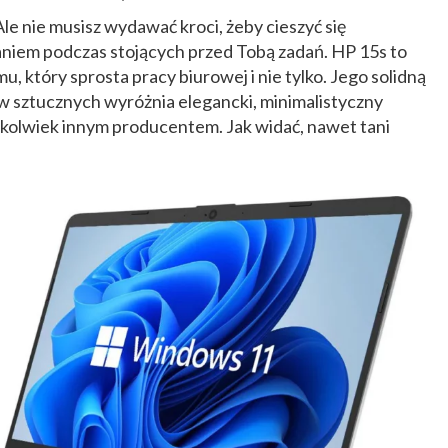
e nie musisz wydawać kroci, żeby cieszyć się
iem podczas stojących przed Tobą zadań. HP 15s to
u, który sprosta pracy biurowej i nie tylko. Jego solidną
w sztucznych wyróżnia elegancki, minimalistyczny
mkolwiek innym producentem. Jak widać, nawet tani