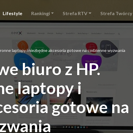
Lifestyle
Rankingi
Strefa RTV
Strefa Twórcy
ronne laptopy i niezbędne akcesoria gotowe na codzienne wyzwania
e biuro z HP.
e laptopy i
cesoria gotowe na
zwania