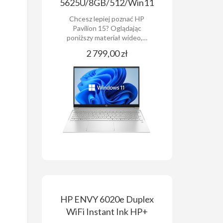
5625U/8GB/512/Win11
Chcesz lepiej poznać HP
Pavilion 15? Oglądając
poniższy materiał wideo,…
2 799,00 zł
HP ENVY 6020e Duplex
WiFi Instant Ink HP+