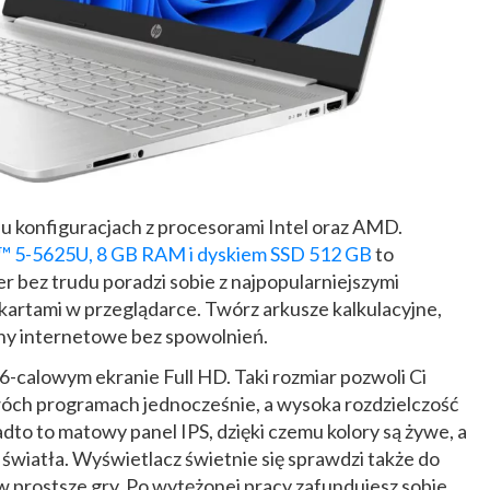
u konfiguracjach z procesorami Intel oraz AMD.
 5-5625U, 8 GB RAM i dyskiem SSD 512 GB
to
 bez trudu poradzi sobie z najpopularniejszymi
kartami w przeglądarce. Twórz arkusze kalkulacyjne,
ony internetowe bez spowolnień.
,6-calowym ekranie Full HD. Taki rozmiar pozwoli Ci
ch programach jednocześnie, a wysoka rozdzielczość
dto to matowy panel IPS, dzięki czemu kolory są żywe, a
 światła. Wyświetlacz świetnie się sprawdzi także do
a w prostsze gry. Po wytężonej pracy zafundujesz sobie