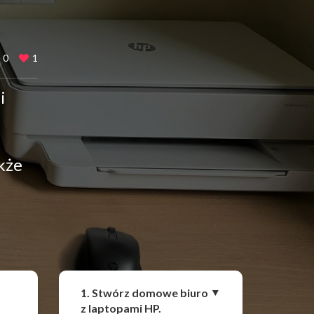
0
1
i
kże
Udostępnij
1. Stwórz domowe biuro
z laptopami HP.