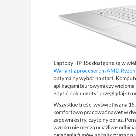
Laptopy HP 15s dostępne są w wiel
Wariant z procesorem AMD Ryzen™
optymalny wybór na start. Komputer
aplikacjami biurowymi czy wieloma 
edytuj dokumenty i przeglądaj str
Wszystkie treści wyświetlisz na 15
komfortowo pracować nawet w dwó
zapewni ostry, czytelny obraz. Pona
wzroku nie męczą uciążliwe odbicia
oglądania filmów, seriali czy grani