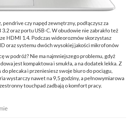
z, pendrive czy napęd zewnętrzny, podłączysz za
3.2 oraz portu USB-C. W obudowie nie zabrakło też
łącze HDMI 1.4. Podczas wideorozmów skorzystasz
D oraz systemu dwóch wysokiej jakości mikrofonów
racę w podróż? Nie ma najmniejszego problemu, gdyż
owa jest kompaktowa i smukła, a na dodatek lekka. Z
 do plecaka i przeniesiesz swoje biuro do pociągu,
eria wystarczy nawet na 9,5 godziny, a pełnowymiarowa
rzestronny touchpad zadbają o komfort pracy.
mie