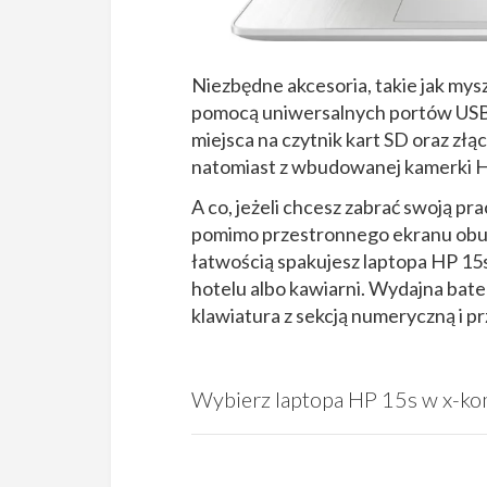
Niezbędne akcesoria, takie jak mys
pomocą uniwersalnych portów USB 
miejsca na czytnik kart SD oraz z
natomiast z wbudowanej kamerki H
A co, jeżeli chcesz zabrać swoją p
pomimo przestronnego ekranu obud
łatwością spakujesz laptopa HP 15s
hotelu albo kawiarni. Wydajna bat
klawiatura z sekcją numeryczną i p
Wybierz laptopa HP 15s w x-ko