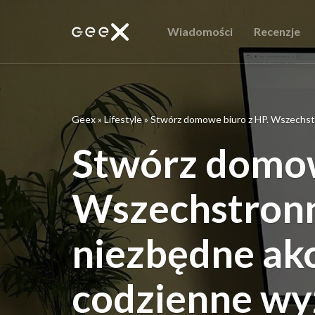
Wiadomości
Recenzje
Geex
»
Lifestyle
»
Stwórz domowe biuro z HP. Wszechst
Stwórz domow
Wszechstronn
niezbędne ak
codzienne wy