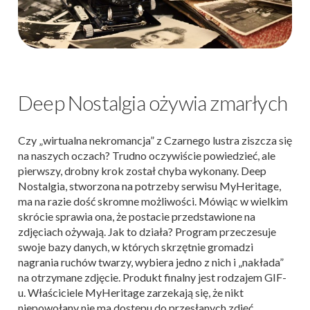
Deep Nostalgia ożywia zmarłych
Czy „wirtualna nekromancja” z Czarnego lustra ziszcza się
na naszych oczach? Trudno oczywiście powiedzieć, ale
pierwszy, drobny krok został chyba wykonany. Deep
Nostalgia, stworzona na potrzeby serwisu MyHeritage,
ma na razie dość skromne możliwości. Mówiąc w wielkim
skrócie sprawia ona, że postacie przedstawione na
zdjęciach ożywają. Jak to działa? Program przeczesuje
swoje bazy danych, w których skrzętnie gromadzi
nagrania ruchów twarzy, wybiera jedno z nich i „nakłada”
na otrzymane zdjęcie. Produkt finalny jest rodzajem GIF-
u. Właściciele MyHeritage zarzekają się, że nikt
niepowołany nie ma dostępu do przesłanych zdjęć.