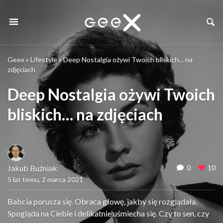
Geex
»
Lifestyle
»
Deep Nostalgia ożywi Twoich bliskich… na
zdjęciach
Deep Nostalgia ożywi Twoich
bliskich… na zdjęciach
Jakub Buźniak
0
10
5 lat temu, 2 marca 2021
Babcia porusza się. Obraca głowę, jakby się rozglądała.
Spogląda na Ciebie i delikatnie uśmiecha się. Czy to sen, czy