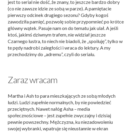
jest to serial nie dość, że znany, to jeszcze bardzo dobry
(co nie zawsze idzie ze sobą w parze). A pamiętacie
pierwszy odcinek drugiego sezonu? Gdyby kogoś
zawodziła pamięć, pozwolę sobie przypomnieć po krótce
główny wątek. Pasuje nam on do tematu jak ulał. A jeśli
ktoś, jakimś dziwnym trafem, nie widział jeszcze
Czarnego lustra, to niech nie biadoli, że „spoiluję”, tylko w
te pędy nadrobi zaległości i wraca do lektury. A my
przechodzimy do „adremu”, czyli do serialu.
Zaraz wracam
Martha i Ash to para mieszkających ze sobą młodych
ludzi. Ludzi zupełnie normalnych, by nie powiedzieć
przeciętnych. Nawet nałóg Asha – media
społecznościowe – jest zupełnie zwyczajny i dzisiaj
pewnie powszechny. Mężczyzna, ku niezadowoleniu
swojej wybranki, wpatruje się nieustannie w ekran