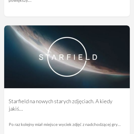
powiększy.…
Starfield na nowych starych zdjęciach. A kiedy
jakiś…
Po raz kolejny miał miejsce wyciek zdjęć z nadchodzącej gry…