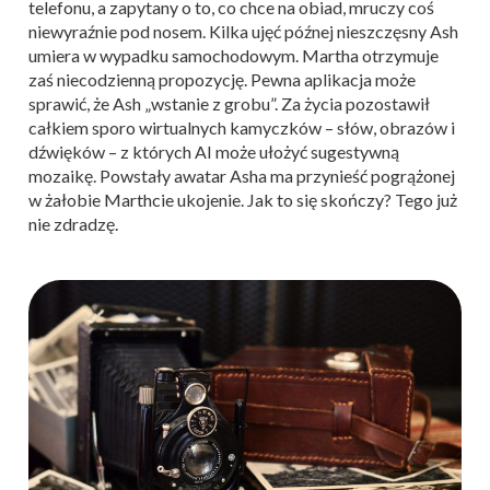
telefonu, a zapytany o to, co chce na obiad, mruczy coś
niewyraźnie pod nosem. Kilka ujęć późnej nieszczęsny Ash
umiera w wypadku samochodowym. Martha otrzymuje
zaś niecodzienną propozycję. Pewna aplikacja może
sprawić, że Ash „wstanie z grobu”. Za życia pozostawił
całkiem sporo wirtualnych kamyczków – słów, obrazów i
dźwięków – z których AI może ułożyć sugestywną
mozaikę. Powstały awatar Asha ma przynieść pogrążonej
w żałobie Marthcie ukojenie. Jak to się skończy? Tego już
nie zdradzę.