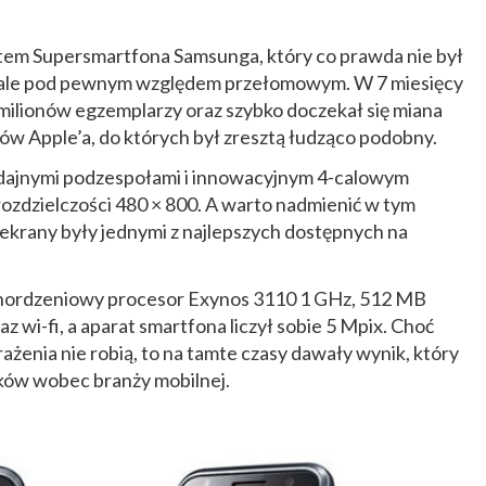
utem Supersmartfona Samsunga, który co prawda nie był
, ale pod pewnym względem przełomowym. W 7 miesięcy
 milionów egzemplarzy oraz szybko doczekał się miana
w Apple’a, do których był zresztą łudząco podobny.
ydajnymi podzespołami i innowacyjnym 4-calowym
dzielczości 480 × 800. A warto nadmienić w tym
ekrany były jednymi z najlepszych dostępnych na
ednordzeniowy procesor Exynos 3110 1 GHz, 512 MB
 wi-fi, a aparat smartfona liczył sobie 5 Mpix. Choć
rażenia nie robią, to na tamte czasy dawały wynik, który
ków wobec branży mobilnej.