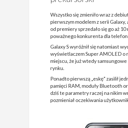
Wszystko się zmieniło wraz z debi
pierwszym modelem z serii Galaxy
od premiery sprzedało się go aż 10
poważnego konkurenta dla telefonó
Galaxy S wyróżnił się natomiast w
wyświetlaczem Super AMOLED o roz
miejscu, że już wtedy samsungowe 
rynku.
Ponadto pierwszą „eskę” zasilił j
pamięci RAM, moduły Bluetooth oraz
dziś te parametry raczej na nikim w
pozmieniał oczekiwania użytkowni