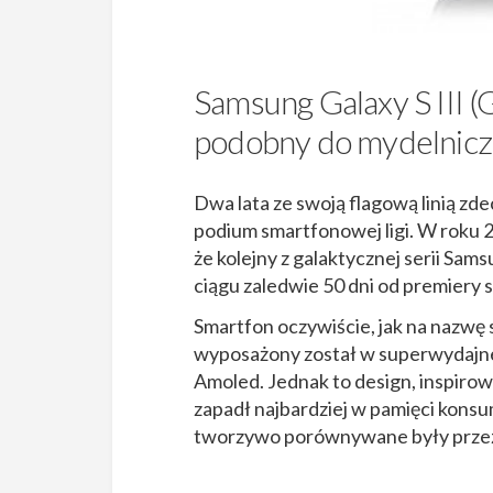
Samsung Galaxy S III (
podobny do mydelnicz
Dwa lata ze swoją flagową linią z
podium smartfonowej ligi. W roku 2
że kolejny z galaktycznej serii Sam
ciągu zaledwie 50 dni od premiery s
Smartfon oczywiście, jak na nazwę s
wyposażony został w superwydajne
Amoled. Jednak to design, inspiro
zapadł najbardziej w pamięci konsu
tworzywo porównywane były przez 