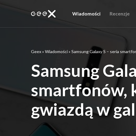
Wiadomości
Recenzje
Geex
»
Wiadomości
»
Samsung Galaxy S – seria smartfon
Samsung Galax
smartfonów, k
gwiazdą w ga