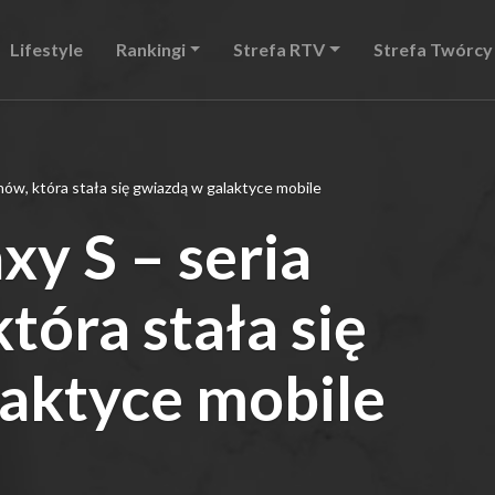
Lifestyle
Rankingi
Strefa RTV
Strefa Twórcy
ów, która stała się gwiazdą w galaktyce mobile
y S – seria
tóra stała się
laktyce mobile