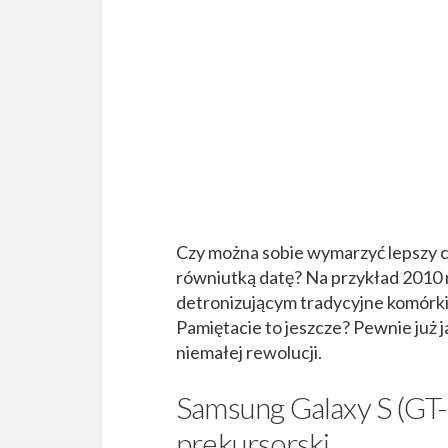
Czy można sobie wymarzyć lepszy cz
równiutką datę? Na przykład 2010 r
detronizującym tradycyjne komórki
Pamiętacie to jeszcze? Pewnie już j
niemałej rewolucji.
Samsung Galaxy S (GT-I
prekursorski