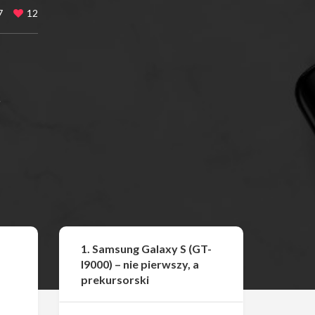
7
12
s
Udostępnij
1. Samsung Galaxy S (GT-
I9000) – nie pierwszy, a
prekursorski