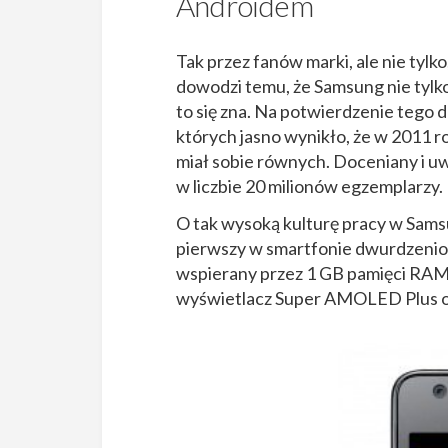
Androidem
Tak przez fanów marki, ale nie tylko
dowodzi temu, że Samsung nie tylko 
to się zna. Na potwierdzenie tego 
których jasno wynikło, że w 2011 
miał sobie równych. Doceniany i uw
w liczbie 20 milionów egzemplarzy
O tak wysoką kulturę pracy w Samsu
pierwszy w smartfonie dwurdzenio
wspierany przez 1 GB pamięci RAM
wyświetlacz Super AMOLED Plus or