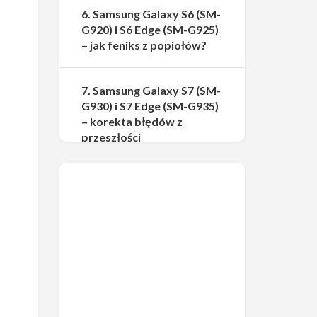
6. Samsung Galaxy S6 (SM-
G920) i S6 Edge (SM-G925)
– jak feniks z popiołów?
7. Samsung Galaxy S7 (SM-
G930) i S7 Edge (SM-G935)
– korekta błędów z
przeszłości
8. Samsung Galaxy S8 (SM-
G950) i S8+ (SM-G955) –
krok ku przyszłości
9. Samsung Galaxy S9 (SM-
G960) i S9+ (SM-G965) –
pozycja ustabilizowana