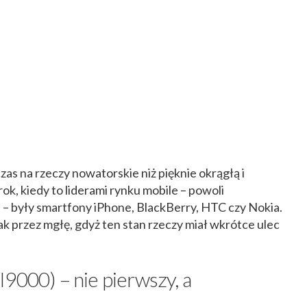
as na rzeczy nowatorskie niż pięknie okrągłą i
ok, kiedy to liderami rynku mobile – powoli
 – były smartfony iPhone, BlackBerry, HTC czy Nokia.
ak przez mgłę, gdyż ten stan rzeczy miał wkrótce ulec
9000) – nie pierwszy, a