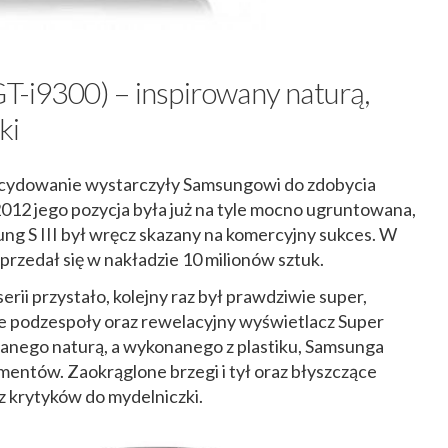
GT-i9300) – inspirowany naturą,
ki
decydowanie wystarczyły Samsungowi do zdobycia
012 jego pozycja była już na tyle mocno ugruntowana,
sung S III był wręcz skazany na komercyjny sukces. W
przedał się w nakładzie 10 milionów sztuk.
erii przystało, kolejny raz był prawdziwie super,
 podzespoły oraz rewelacyjny wyświetlacz Super
wanego naturą, a wykonanego z plastiku, Samsunga
mentów. Zaokrąglone brzegi i tył oraz błyszczące
krytyków do mydelniczki.