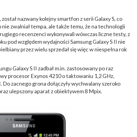
, został nazwany kolejny smartfon z serii Galaxy S, co
nie zwalniał tempa, ale także temu, że na technologii
drugiego recenzenci wykonywali wówczas liczne testy, z
roku pod względem wydajności Samsung Galaxy S II nie
ielbiany przez wielu sprzedał się więc w niespełna rok
.
ngu Galaxy S II zadbał m.in. zastosowany po raz
wy procesor Exynos 4210 o taktowaniu 1,2 GHz,
. Do zacnego grona dołączyły wychwalany szeroko
az ulepszony aparat z obiektywem 8 Mpix.