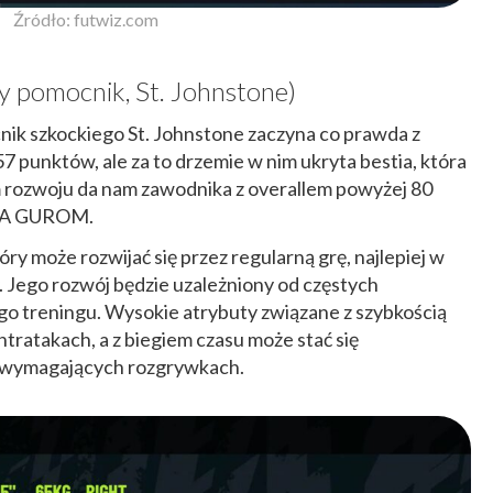
Źródło: futwiz.com
y pomocnik, St. Johnstone)
ocnik szkockiego St. Johnstone zaczyna co prawda z
7 punktów, ale za to drzemie w nim ukryta bestia, która
rozwoju da nam zawodnika z overallem powyżej 80
SKA GUROM.
ry może rozwijać się przez regularną grę, najlepiej w
y. Jego rozwój będzie uzależniony od częstych
o treningu. Wysokie atrybuty związane z szybkością
tratakach, a z biegiem czasu może stać się
 wymagających rozgrywkach.