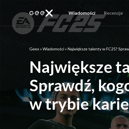
Wiadomości
Recenzje
Geex
»
Wiadomości
»
Największe talenty w FC25? Spraw
Największe t
Sprawdź, kog
w trybie kari