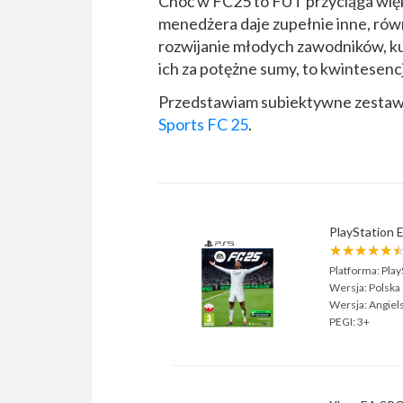
Choć w FC25 to FUT przyciąga więk
menedżera daje zupełnie inne, rów
rozwijanie młodych zawodników, ku
ich za potężne sumy, to kwintesencj
Przedstawiam subiektywne zestawi
Sports FC 25
.
PlayStation
★★★★★
Platforma:
Play
Wersja:
Polska
Wersja:
Angiel
PEGI:
3+