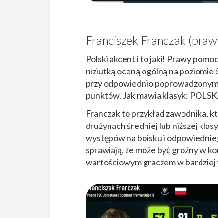
Franciszek Franczak (praw
Polski akcent i to jaki! Prawy pom
niziutką oceną ogólną na poziomie 5
przy odpowiednio poprowadzonym 
punktów. Jak mawia klasyk: POL
Franczak to przykład zawodnika, któ
drużynach średniej lub niższej klas
występów na boisku i odpowiednieg
sprawiają, że może być groźny w kon
wartościowym graczem w bardziej