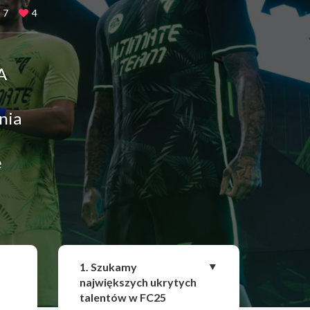
7
4
A
nia
ę
Udostępnij
1. Szukamy
największych ukrytych
talentów w FC25