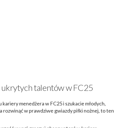
 ukrytych talentów w FC25
rybu kariery menedżera w FC25 i szukacie młodych,
 rozwinąć w prawdziwe gwiazdy piłki nożnej, to ten