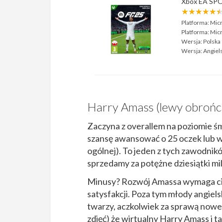
Xbox EA SP
★★★★★
Platforma:
Micr
Platforma:
Micr
Wersja:
Polska
Wersja:
Angiel
Harry Amass (lewy obrońc
Zaczyna z overallem na poziomie 
szansę awansować o 25 oczek lub w
ogólnej). To jeden z tych zawodnik
sprzedamy za potężne dziesiątki mi
Minusy? Rozwój Amassa wymaga cierp
satysfakcji. Poza tym młody angiel
twarzy, aczkolwiek za sprawą now
zdjęć) że wirtualny Harry Amass i 