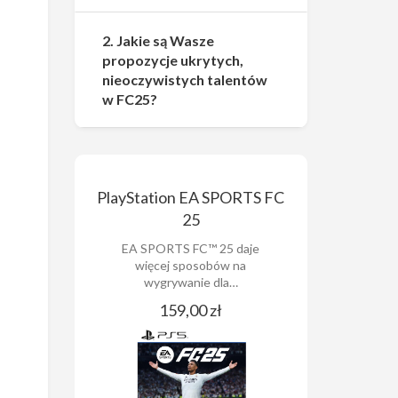
2. Jakie są Wasze
propozycje ukrytych,
nieoczywistych talentów
w FC25?
PlayStation EA SPORTS FC
25
EA SPORTS FC™ 25 daje
więcej sposobów na
wygrywanie dla…
159,00 zł