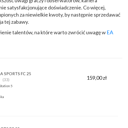
szość uwagi graczy i obserwatorów, kariera
nie satysfakcjonujące doświadczenie. Co więcej,
pionych za niewielkie kwoty, by następnie sprzedawać
a tej zabawy.
enie talentów, na które warto zwrócić uwagę w
EA
 EA SPORTS FC 25
159,00 zł
★
(33)
Station 5
ska