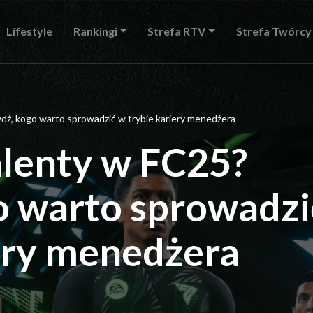
Lifestyle
Rankingi
Strefa RTV
Strefa Twórcy
dź, kogo warto sprowadzić w trybie kariery menedżera
alenty w FC25?
o warto sprowadzi
ery menedżera