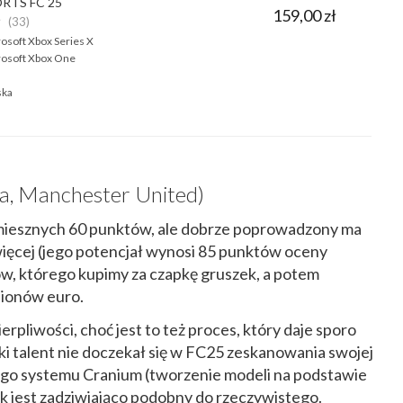
ORTS FC 25
159,00 zł
★
(33)
osoft Xbox Series X
osoft Xbox One
ska
a, Manchester United)
śmiesznych 60 punktów, ale dobrze poprowadzony ma
ięcej (jego potencjał wynosi 85 punktów oceny
ów, którego kupimy za czapkę gruszek, a potem
lionów euro.
liwości, choć jest to też proces, który daje sporo
ski talent nie doczekał się w FC25 zeskanowania swojej
ego systemu Cranium (tworzenie modeli na podstawie
tak jest zadziwiająco podobny do rzeczywistego.