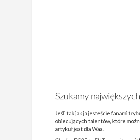
Szukamy największych
Jeśli tak jak ja jesteście fanami t
obiecujących talentów, które można
artykuł jest dla Was.