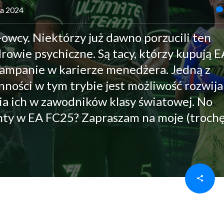
ka 2024
owcy. Niektórzy już dawno porzucili ten
drowie psychiczne. Są tacy, którzy kupują E
kampanie w karierze menedżera. Jedną z
nności w tym trybie jest możliwość rozwija
ia ich w zawodników klasy światowej. No
lenty w EA FC25? Zapraszam na moje (troch