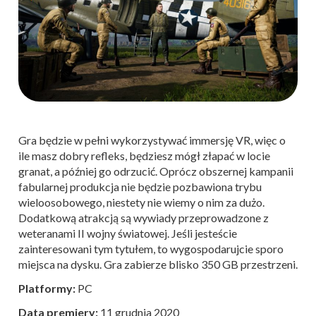
Gra będzie w pełni wykorzystywać immersję VR, więc o
ile masz dobry refleks, będziesz mógł złapać w locie
granat, a później go odrzucić. Oprócz obszernej kampanii
fabularnej produkcja nie będzie pozbawiona trybu
wieloosobowego, niestety nie wiemy o nim za dużo.
Dodatkową atrakcją są wywiady przeprowadzone z
weteranami II wojny światowej. Jeśli jesteście
zainteresowani tym tytułem, to wygospodarujcie sporo
miejsca na dysku. Gra zabierze blisko 350 GB przestrzeni.
Platformy:
PC
Data premiery:
11 grudnia 2020