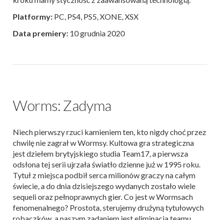
Platformy:
PC, PS4, PS5, XONE, XSX
Data premiery:
10 grudnia 2020
Worms: Zadyma
Niech pierwszy rzuci kamieniem ten, kto nigdy choć przez
chwilę nie zagrał w Wormsy. Kultowa gra strategiczna
jest dziełem brytyjskiego studia Team17, a pierwsza
odsłona tej serii ujrzała światło dzienne już w 1995 roku.
Tytuł z miejsca podbił serca milionów graczy na całym
świecie, a do dnia dzisiejszego wydanych zostało wiele
sequeli oraz pełnoprawnych gier. Co jest w Wormsach
fenomenalnego? Prostota, sterujemy drużyną tytułowych
robaczków, a naszym zadaniem jest eliminacja teamu