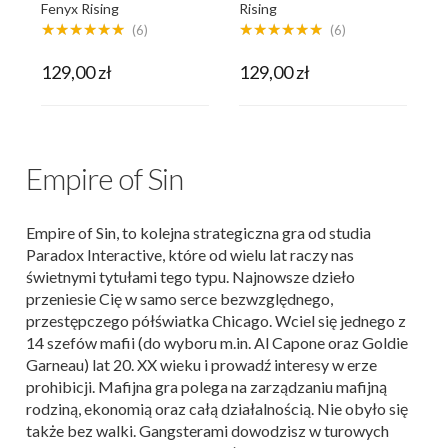
Fenyx Rising
Rising
★★★★★★
★★★★★★
(6)
(6)
129,00 zł
129,00 zł
Empire of Sin
Empire of Sin, to kolejna strategiczna gra od studia
Paradox Interactive, które od wielu lat raczy nas
świetnymi tytułami tego typu. Najnowsze dzieło
przeniesie Cię w samo serce bezwzględnego,
przestępczego półświatka Chicago. Wciel się jednego z
14 szefów mafii (do wyboru m.in. Al Capone oraz Goldie
Garneau) lat 20. XX wieku i prowadź interesy w erze
prohibicji. Mafijna gra polega na zarządzaniu mafijną
rodziną, ekonomią oraz całą działalnością. Nie obyło się
także bez walki. Gangsterami dowodzisz w turowych