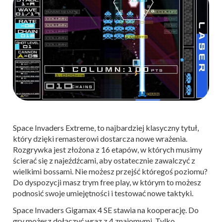
Space Invaders Extreme, to najbardziej klasyczny tytuł,
który dzięki remasterowi dostarcza nowe wrażenia.
Rozgrywka jest złożona z 16 etapów, w których musimy
ścierać się z najeźdźcami, aby ostatecznie zawalczyć z
wielkimi bossami. Nie możesz przejść któregoś poziomu?
Do dyspozycji masz trym free play, w którym to możesz
podnosić swoje umiejętności i testować nowe taktyki.
Space Invaders Gigamax 4 SE stawia na kooperację. Do
gry możesz dołączyć wraz z 4 znajomymi. Tylko