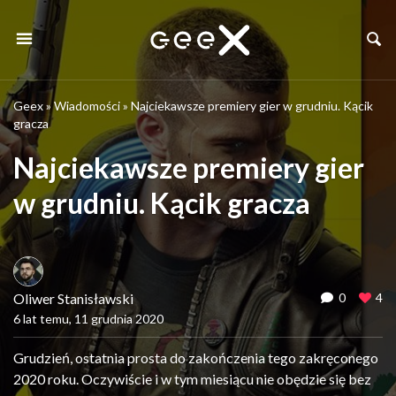
Geex
»
Wiadomości
»
Najciekawsze premiery gier w grudniu. Kącik
gracza
Najciekawsze premiery gier
w grudniu. Kącik gracza
Oliwer Stanisławski
0
4
6 lat temu, 11 grudnia 2020
Grudzień, ostatnia prosta do zakończenia tego zakręconego
2020 roku. Oczywiście i w tym miesiącu nie obędzie się bez