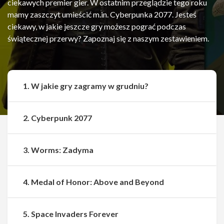
ciekawych premier gier. W ostatnim przeglądzie tego roku
mamy zaszczyt umieścić m.in. Cyberpunka 2077. Jesteś
ciekawy, w jakie jeszcze gry możesz pograć podczas
świątecznej przerwy? Zapoznaj się z naszym zestawieniem.
1. W jakie gry zagramy w grudniu?
2. Cyberpunk 2077
3. Worms: Zadyma
4. Medal of Honor: Above and Beyond
5. Space Invaders Forever