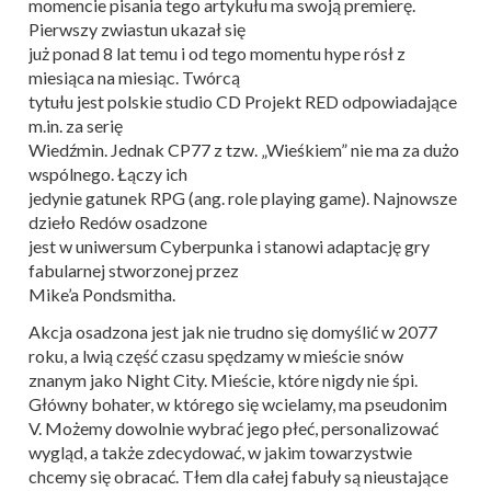
momencie pisania tego artykułu ma swoją premierę.
Pierwszy zwiastun ukazał się
już ponad 8 lat temu i od tego momentu hype rósł z
miesiąca na miesiąc. Twórcą
tytułu jest polskie studio CD Projekt RED odpowiadające
m.in. za serię
Wiedźmin. Jednak CP77 z tzw. „Wieśkiem” nie ma za dużo
wspólnego. Łączy ich
jedynie gatunek RPG (ang. role playing game). Najnowsze
dzieło Redów osadzone
jest w uniwersum Cyberpunka i stanowi adaptację gry
fabularnej stworzonej przez
Mike’a Pondsmitha.
Akcja osadzona jest jak nie trudno się domyślić w 2077
roku, a lwią część czasu spędzamy w mieście snów
znanym jako Night City. Mieście, które nigdy nie śpi.
Główny bohater, w którego się wcielamy, ma pseudonim
V. Możemy dowolnie wybrać jego płeć, personalizować
wygląd, a także zdecydować, w jakim towarzystwie
chcemy się obracać. Tłem dla całej fabuły są nieustające