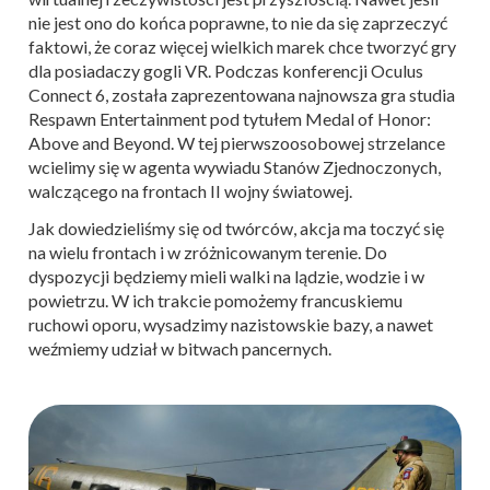
nie jest ono do końca poprawne, to nie da się zaprzeczyć
faktowi, że coraz więcej wielkich marek chce tworzyć gry
dla posiadaczy gogli VR. Podczas konferencji Oculus
Connect 6, została zaprezentowana najnowsza gra studia
Respawn Entertainment pod tytułem Medal of Honor:
Above and Beyond. W tej pierwszoosobowej strzelance
wcielimy się w agenta wywiadu Stanów Zjednoczonych,
walczącego na frontach II wojny światowej.
Jak dowiedzieliśmy się od twórców, akcja ma toczyć się
na wielu frontach i w zróżnicowanym terenie. Do
dyspozycji będziemy mieli walki na lądzie, wodzie i w
powietrzu. W ich trakcie pomożemy francuskiemu
ruchowi oporu, wysadzimy nazistowskie bazy, a nawet
weźmiemy udział w bitwach pancernych.