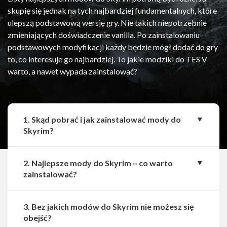
skupię się jednak na tych najbardziej fundamentalnych, które
ulepszą podstawową wersję gry. Nie takich niepotrzebnie
zmieniających doświadczenie vanilla. Po zainstalowaniu
podstawowych modyfikacji każdy będzie mógł dodać do gry
to, co interesuje go najbardziej. To jakie modziki do TES V
warto, a nawet wypada zainstalować?
1. Skąd pobrać i jak zainstalować mody do
Skyrim?
2. Najlepsze mody do Skyrim – co warto
zainstalować?
3. Bez jakich modów do Skyrim nie możesz się
Udostępnij
Udostępnij
obejść?