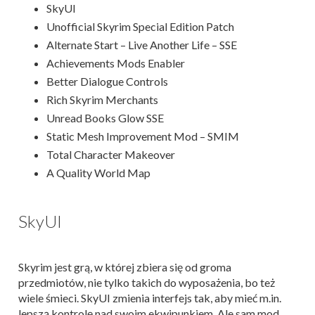
SkyUI
Unofficial Skyrim Special Edition Patch
Alternate Start – Live Another Life – SSE
Achievements Mods Enabler
Better Dialogue Controls
Rich Skyrim Merchants
Unread Books Glow SSE
Static Mesh Improvement Mod – SMIM
Total Character Makeover
A Quality World Map
SkyUI
Skyrim jest grą, w której zbiera się od groma
przedmiotów, nie tylko takich do wyposażenia, bo też
wiele śmieci. SkyUI zmienia interfejs tak, aby mieć m.in.
lepszą kontrolę nad swoim ekwipunkiem. Ale sam mod