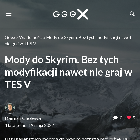
Geex
»
Wiadomości
»
Mody do Skyrim. Bez tych modyfikacji nawet
nie graj w TES V
Mody do Skyrim. Bez tych
modyfikacji nawet nie graj w
TES V
Damian Cholewa
0
5
4 lata temu, 19 maja 2022
Listy najlepszych modów do Skyrim potrafią być różne. Ja