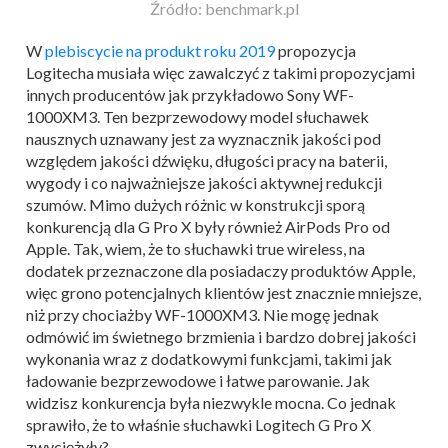
Źródło: benchmark.pl
W
plebiscycie na produkt roku 2019
propozycja
Logitecha musiała więc zawalczyć z takimi propozycjami
innych producentów jak przykładowo Sony WF-
1000XM3. Ten bezprzewodowy model słuchawek
nausznych uznawany jest za wyznacznik jakości pod
względem jakości dźwięku, długości pracy na baterii,
wygody i co najważniejsze jakości aktywnej redukcji
szumów. Mimo dużych różnic w konstrukcji sporą
konkurencją dla G Pro X były również AirPods Pro od
Apple. Tak, wiem, że to słuchawki true wireless, na
dodatek przeznaczone dla posiadaczy produktów Apple,
więc grono potencjalnych klientów jest znacznie mniejsze,
niż przy chociażby WF-1000XM3. Nie mogę jednak
odmówić im świetnego brzmienia i bardzo dobrej jakości
wykonania wraz z dodatkowymi funkcjami, takimi jak
ładowanie bezprzewodowe i łatwe parowanie. Jak
widzisz konkurencja była niezwykle mocna. Co jednak
sprawiło, że to właśnie słuchawki Logitech G Pro X
zwyciężyły?