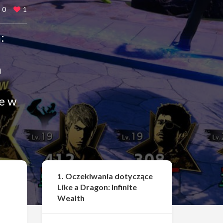
0
1
:
n
ze w
Udostępnij
1. Oczekiwania dotyczące
Like a Dragon: Infinite
Wealth