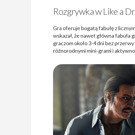
Rozgrywka w Like a Dra
Gra oferuje bogatą fabułę z liczny
wskazał, że nawet główna fabuła gr
graczom około 3-4 dni bez przerwy n
różnorodnymi mini-grami i aktywnoś