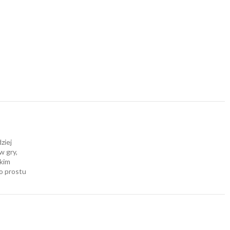
ziej
w gry,
okim
Po prostu