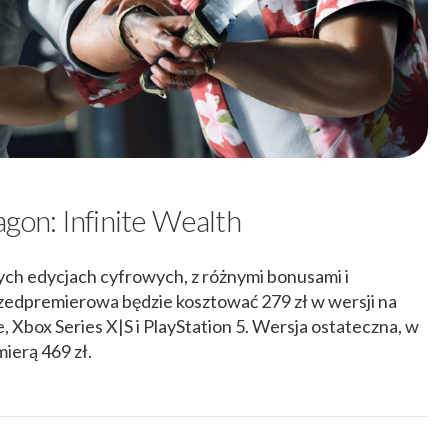
agon: Infinite Wealth
ych edycjach cyfrowych, z różnymi bonusami i
zedpremierowa będzie kosztować 279 zł w wersji na
 Xbox Series X|S i PlayStation 5. Wersja ostateczna, w
ierą 469 zł.