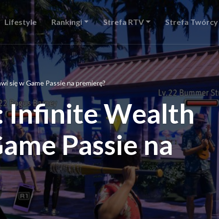
Lifestyle
Rankingi
Strefa RTV
Strefa Twórcy
jawi się w Game Passie na premierę?
: Infinite Wealth
Game Passie na