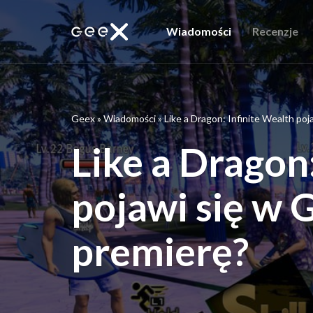
Wiadomości
Recenzje
Geex
»
Wiadomości
»
Like a Dragon: Infinite Wealth po
Like a Dragon
pojawi się w 
premierę?