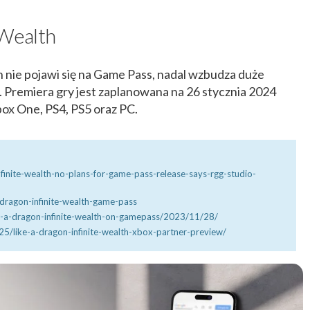
 Wealth
h nie pojawi się na Game Pass, nadal wzbudza duże
 Premiera gry jest zaplanowana na 26 stycznia 2024
ox One, PS4, PS5 oraz PC​.
nfinite-wealth-no-plans-for-game-pass-release-says-rgg-studio-
-dragon-infinite-wealth-game-pass
e-a-dragon-infinite-wealth-on-gamepass/2023/11/28/
5/like-a-dragon-infinite-wealth-xbox-partner-preview/