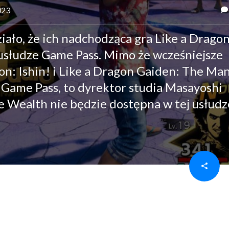
023
ało, że ich nadchodząca gra Like a Dragon
w usłudze Game Pass. Mimo że wcześniejsze
agon: Ishin! i Like a Dragon Gaiden: The Ma
 Game Pass, to dyrektor studia Masayoshi
te Wealth nie będzie dostępna w tej usłud