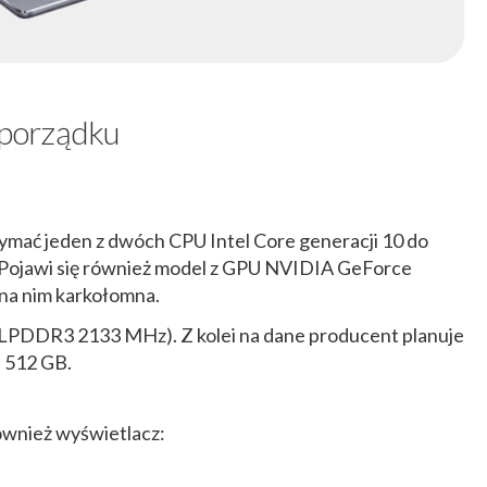
w porządku
ać jeden z dwóch CPU Intel Core generacji 10 do
 Pojawi się również model z GPU NVIDIA GeForce
 na nim karkołomna.
(LPDDR3 2133 MHz). Z kolei na dane producent planuje
i 512 GB.
również wyświetlacz: