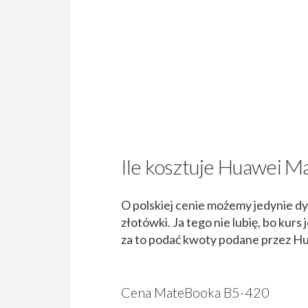
Ile kosztuje Huawei M
O polskiej cenie możemy jedynie d
złotówki. Ja tego nie lubię, bo kur
za to podać kwoty podane przez Hua
Cena MateBooka B5-420