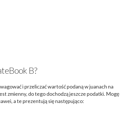
ateBook B?
ywagować i przeliczać wartość podaną w juanach na
s jest zmienny, do tego dochodzą jeszcze podatki. Mogę
wei, a te prezentują się następująco: