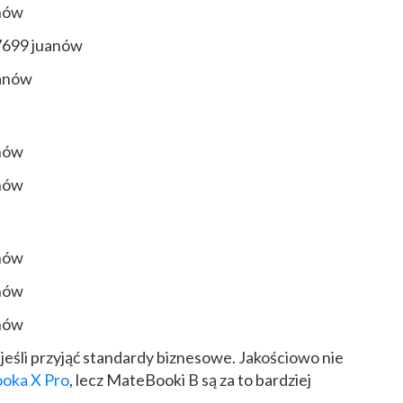
anów
7699 juanów
uanów
anów
anów
anów
anów
anów
, jeśli przyjąć standardy biznesowe. Jakościowo nie
oka X Pro
, lecz MateBooki B są za to bardziej