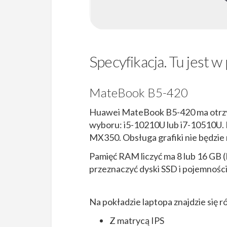
Specyfikacja. Tu jest 
MateBook B5-420
Huawei MateBook B5-420 ma otrzym
wyboru: i5-10210U lub i7-10510U.
MX350. Obsługa grafiki nie będzie
Pamięć RAM liczyć ma 8 lub 16 GB 
przeznaczyć dyski SSD i pojemnośc
Na pokładzie laptopa znajdzie się 
Z matrycą IPS