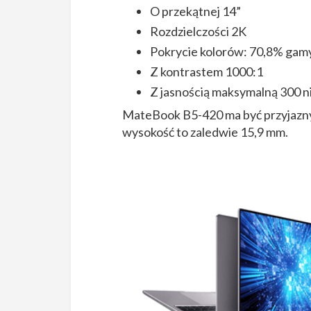
O przekątnej 14”
Rozdzielczości 2K
Pokrycie kolorów: 70,8% ga
Z kontrastem 1000:1
Z jasnością maksymalną 300 n
MateBook B5-420 ma być przyjazny 
wysokość to zaledwie 15,9 mm.