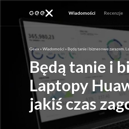
Wiadomości
Recenzje
Geex
»
Wiadomości
»
Będą tanie i biznesowe zarazem. L
Będą tanie i 
Laptopy Huaw
jakiś czas za