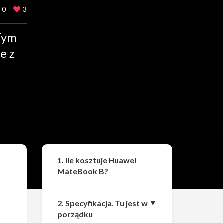
0
3
 Tym
e z
Udostępnij
1. Ile kosztuje Huawei
MateBook B?
2. Specyfikacja. Tu jest w
porządku