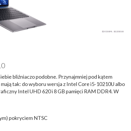
10
iebie bliźniaczo podobne. Przynajmniej pod kątem
 mają tak: do wyboru wersja z Intel Core i5-10210U albo
raficzny Intel UHD 620 i 8 GB pamięci RAM DDR4. W
szym) pokryciem NTSC