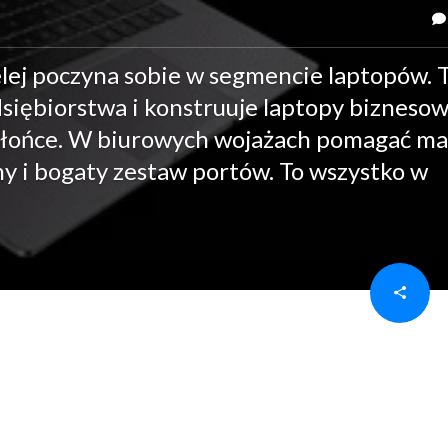
elej poczyna sobie w segmencie laptopów.
dsiębiorstwa i konstruuje laptopy biznesow
jak słońce. W biurowych wojażach pomagać ma
any i bogaty zestaw portów. To wszystko w