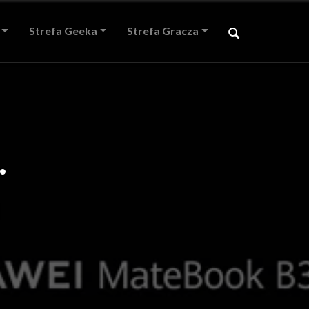
Strefa Geeka
Strefa Gracza
.
a