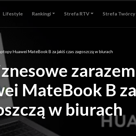
Lifestyle
Rankingi
Strefa RTV
Strefa Twórcy
aptopy Huawei MateBook B za jakiś czas zagoszczą w biurach
biznesowe zarazem
ei MateBook B z
goszczą w biurach