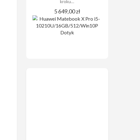
kroku…
5 649,00 zł