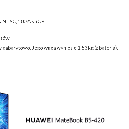
my NTSC, 100% sRGB
itów
gabarytowo. Jego waga wyniesie 1,53 kg (z baterią),