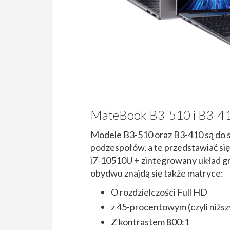
MateBook B3-510 i B3-4
Modele B3-510 oraz B3-410 są do s
podzespołów, a te przedstawiać się
i7-10510U + zintegrowany układ g
obydwu znajdą się także matryce:
O rozdzielczości Full HD
z 45-procentowym (czyli niż
Z kontrastem 800:1