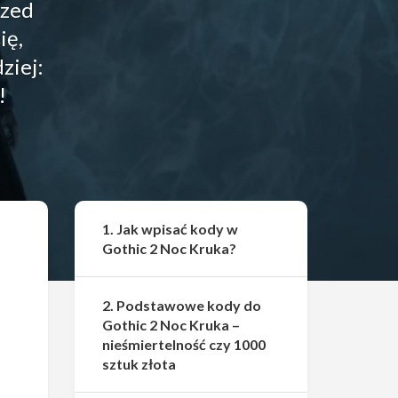
rzed
ię,
ziej:
!
Udostępnij
1. Jak wpisać kody w
Gothic 2 Noc Kruka?
2. Podstawowe kody do
Gothic 2 Noc Kruka –
nieśmiertelność czy 1000
sztuk złota