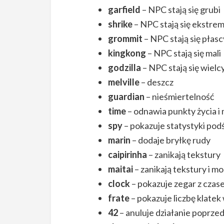
garfield
– NPC stają się grubi
shrike
– NPC stają się ekstrem
grommit
– NPC stają się płasc
kingkong
– NPC stają się mali
godzilla
– NPC stają się wielc
melville
– deszcz
guardian
– nieśmiertelność
time
– odnawia punkty życia i
spy
– pokazuje statystyki pod
marin
– dodaje bryłkę rudy
caipirinha
– zanikają tekstury
maitai
– zanikają tekstury i m
clock
– pokazuje zegar z cza
frate
– pokazuje liczbę klate
42
– anuluje działanie poprz