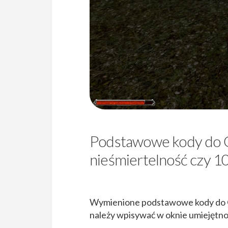
Podstawowe kody do G
nieśmiertelność czy 10
Wymienione podstawowe kody do Go
należy wpisywać w oknie umiejętnoś