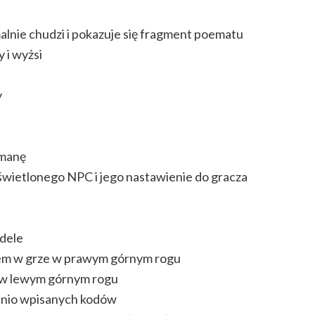
alnie chudzi i pokazuje się fragment poematu
y i wyżsi
y
 manę
świetlonego NPC i jego nastawienie do gracza
odele
sem w grze w prawym górnym rogu
k w lewym górnym rogu
ednio wpisanych kodów