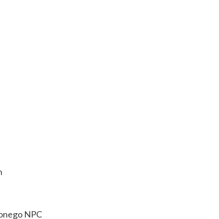
n
lonego NPC