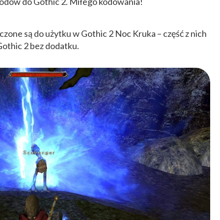
kodów do Gothic 2. Miłego kodowania!
one są do użytku w Gothic 2 Noc Kruka – część z nich
othic 2 bez dodatku.