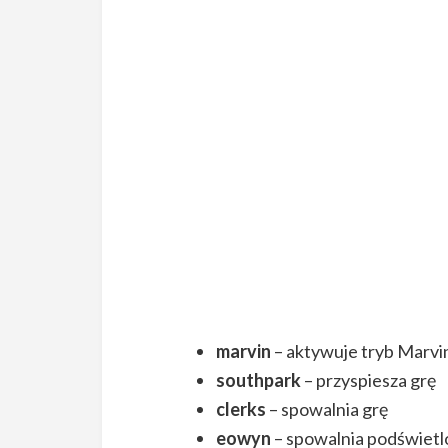
marvin
– aktywuje tryb Marvi
southpark
– przyspiesza grę
clerks
– spowalnia grę
eowyn
– spowalnia podświet