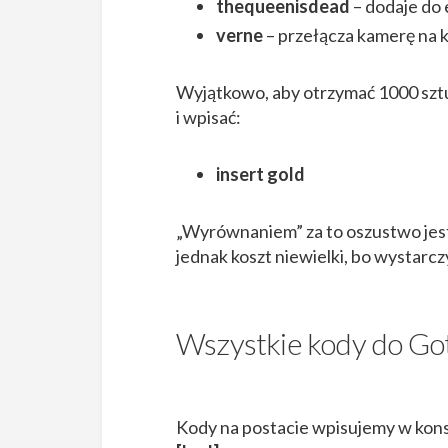
thequeenisdead
– dodaje do
verne
– przełącza kamerę na 
Wyjątkowo, aby otrzymać 1000 sztu
i wpisać:
insert gold
„Wyrównaniem” za to oszustwo jes
jednak koszt niewielki, bo wystarcz
Wszystkie kody do Got
Kody na postacie wpisujemy w kons