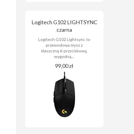
Logitech G102 LIGHTSYNC
czarna
Logitech G102 Lightsync to
przewodowa mysz z
klasyczną 6-przyciskową,
wygodną…
99,00 zł