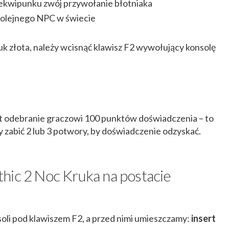
 ekwipunku zwój przywołanie błotniaka
kolejnego NPC w świecie
k złota, należy wcisnąć klawisz F2 wywołujący konsolę
t odebranie graczowi 100 punktów doświadczenia – to
y zabić 2 lub 3 potwory, by doświadczenie odzyskać.
hic 2 Noc Kruka na postacie
oli pod klawiszem F2, a przed nimi umieszczamy:
insert