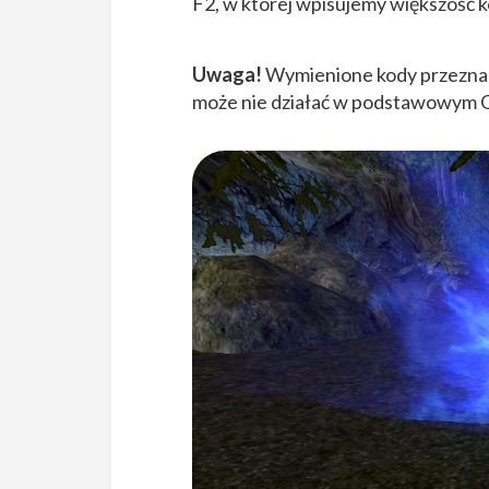
F2, w której wpisujemy większość 
Uwaga!
Wymienione kody przeznacz
może nie działać w podstawowym G