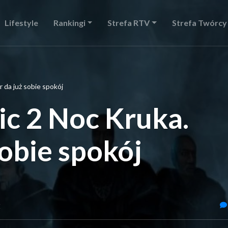
Lifestyle
Rankingi
Strefa RTV
Strefa Twórcy
 da już sobie spokój
c 2 Noc Kruka.
sobie spokój
2