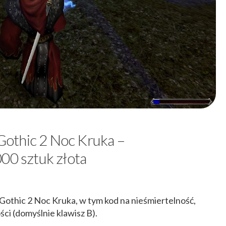
othic 2 Noc Kruka –
00 sztuk złota
thic 2 Noc Kruka, w tym kod na nieśmiertelność,
ci (domyślnie klawisz B).