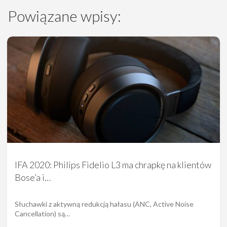
Powiązane wpisy:
IFA 2020: Philips Fidelio L3 ma chrapkę na klientów
Bose’a i…
Słuchawki z aktywną redukcją hałasu (ANC, Active Noise
Cancellation) są…