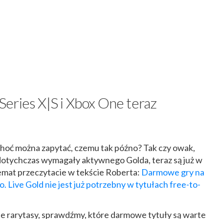
eries X|S i Xbox One teraz
hoć można zapytać, czemu tak późno? Tak czy owak,
 dotychczas wymagały aktywnego Golda, teraz są już w
temat przeczytacie w tekście Roberta:
Darmowe gry na
 Live Gold nie jest już potrzebny w tytułach free-to-
ie rarytasy, sprawdźmy, które darmowe tytuły są warte