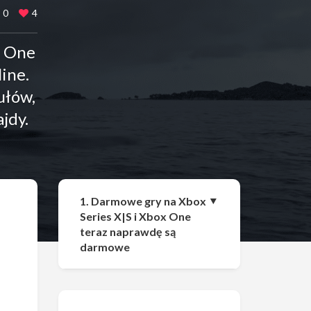
0
4
x One
ine.
ułów,
jdy.
Udostępnij
1. Darmowe gry na Xbox
Series X|S i Xbox One
teraz naprawdę są
darmowe