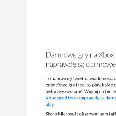
Darmowe gry na Xbox S
naprawdę są darmowe
To naprawdę świetna wiadomość, c
online’owe gry free-to-play, które
pełni „wyzwolone”. Więcej na ten 
Xbox są od teraz naprawdę za darmo.
play
Skoro Microsoft ofiarował nam tak