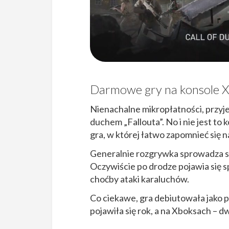
Darmowe gry na konsole Xb
Nienachalne mikropłatności, przy
duchem „Fallouta”. No i nie jest to k
gra, w której łatwo zapomnieć się na
Generalnie rozgrywka sprowadza si
Oczywiście po drodze pojawia się s
choćby ataki karaluchów.
Co ciekawe, gra debiutowała jako p
pojawiła się rok, a na Xboksach – d