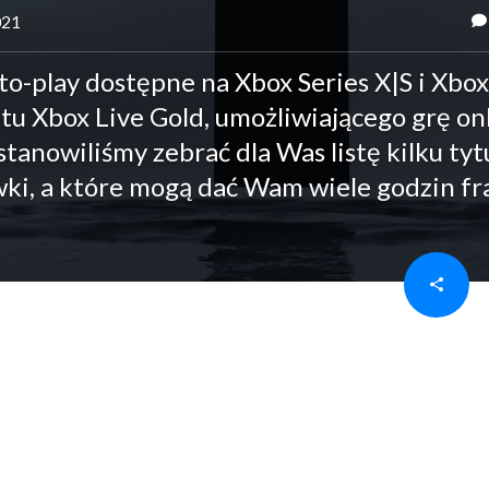
021
o-play dostępne na Xbox Series X|S i Xbo
Xbox Live Gold, umożliwiającego grę onl
stanowiliśmy zebrać dla Was listę kilku tyt
ówki, a które mogą dać Wam wiele godzin fra