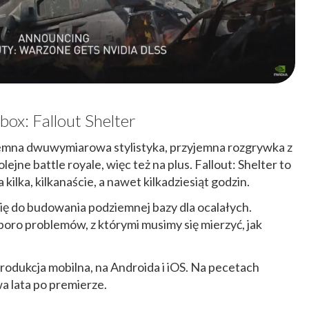
ox: Fallout Shelter
jemna dwuwymiarowa stylistyka, przyjemna rozgrywka z
olejne battle royale, więc też na plus. Fallout: Shelter to
 kilka, kilkanaście, a nawet kilkadziesiąt godzin.
ę do budowania podziemnej bazy dla ocalałych.
poro problemów, z którymi musimy się mierzyć, jak
rodukcja mobilna, na Androida i iOS. Na pecetach
wa lata po premierze.