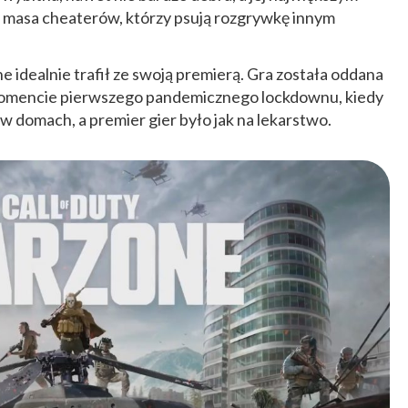
ń masa cheaterów, którzy psują rozgrywkę innym
idealnie trafił ze swoją premierą. Gra została oddana
momencie pierwszego pandemicznego lockdownu, kiedy
w domach, a premier gier było jak na lekarstwo.