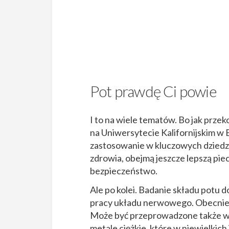
Pot prawdę Ci powie
I to na wiele tematów. Bo jak przeko
na Uniwersytecie Kalifornijskim w 
zastosowanie w kluczowych dziedzi
zdrowia, obejmą jeszcze lepszą piec
bezpieczeństwo.
Ale po kolei. Badanie składu potu d
pracy układu nerwowego. Obecnie
Może być przeprowadzone także w c
metale ciężkie, które w niewielkich