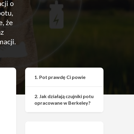
cji o
potu,
, że
az
acji.
Udostępnij
1. Pot prawdę Ci powie
2. Jak działają czujniki potu
opracowane w Berkeley?