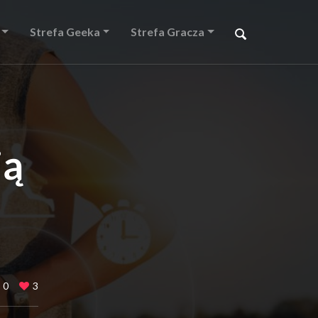
Strefa Geeka
Strefa Gracza
ią
0
3