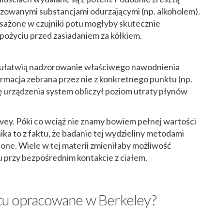
izowanymi substancjami odurzającymi (np. alkoholem).
sażone w czujniki potu mogłyby skutecznie
ożyciu przed zasiadaniem za kółkiem.
otu ułatwią nadzorowanie właściwego nawodnienia
macja zebrana przez nie z konkretnego punktu (np.
ę urządzenia system obliczył poziom utraty płynów
avey. Póki co wciąż nie znamy bowiem pełnej wartości
ka to z faktu, że badanie tej wydzieliny metodami
ione. Wiele w tej materii zmieniłaby możliwość
 przy bezpośrednim kontakcie z ciałem.
potu opracowane w Berkeley?