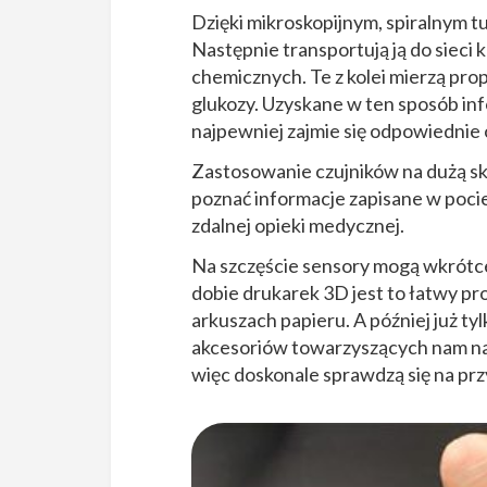
Dzięki mikroskopijnym, spiralnym t
Następnie transportują ją do sieci
chemicznych. Te z kolei mierzą prop
glukozy. Uzyskane w ten sposób in
najpewniej zajmie się odpowiedni
Zastosowanie czujników na dużą skal
poznać informacje zapisane w pocie
zdalnej opieki medycznej.
Na szczęście sensory mogą wkrótce 
dobie drukarek 3D jest to łatwy p
arkuszach papieru. A później już tyl
akcesoriów towarzyszących nam na c
więc doskonale sprawdzą się na prz