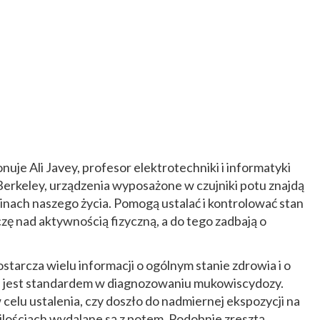
nuje Ali Javey, profesor elektrotechniki i informatyki
Berkeley, urządzenia wyposażone w czujniki potu znajdą
nach naszego życia. Pomogą ustalać i kontrolować stan
zę nad aktywnością fizyczną, a do tego zadbają o
ostarcza wielu informacji o ogólnym stanie zdrowia i o
 jest standardem w diagnozowaniu mukowiscydozy.
elu ustalenia, czy doszło do nadmiernej ekspozycji na
 ilościach wydalane są z potem. Podobnie zresztą