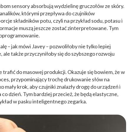
ubom sensory absorbują wydzielinę gruczołów ze skóry.
 kanalików, którymi przepływa do czujników
orcje składników potu, czyli na przykład sodu, potasu i
formacje muszą jeszcze zostać zinterpretowane. Tym
e oprogramowanie.
ę – jak mówi Javey – pozwoliłoby nie tylko lepiej
, ale także przyczyniłoby się do szybszego rozwoju
trafić do masowej produkcji. Okazuje się bowiem, że w
roces, przypominający trochę drukowanie słów na
ko mały krok, aby czujniki znalazły drogę do urządzeń i
o dzień. Tym bardziej przecież, że będą elastyczne,
ykład w pasku inteligentnego zegarka.