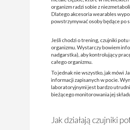
organizm radzi sobie z niezmetabol
Dlatego akcesoria wearables wypo
powstrzymywać osoby będące po sp
Jeśli chodzi o trening, czujniki p
organizmu. Wystarczy bowiem infor
nadgarstka), aby kontrolujący prac
całego organizmu.
To jednak nie wszystko, jak mówi J
informacji zapisanych w pocie. Wyni
laboratoryjnymi jest bardzo utrudn
bieżącego monitorowania jej składu
Jak działają czujniki 